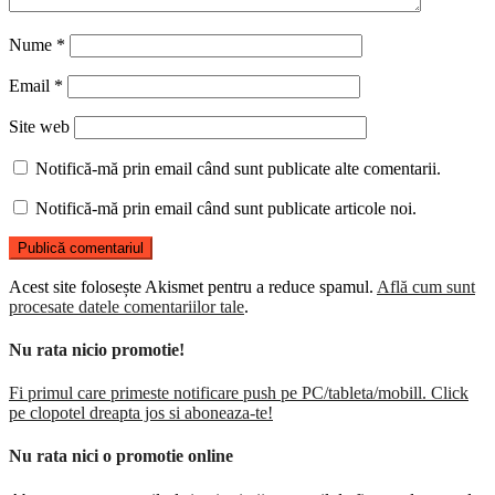
Nume
*
Email
*
Site web
Notifică-mă prin email când sunt publicate alte comentarii.
Notifică-mă prin email când sunt publicate articole noi.
Acest site folosește Akismet pentru a reduce spamul.
Află cum sunt
procesate datele comentariilor tale
.
Nu rata nicio promotie!
Fi primul care primeste notificare push pe PC/tableta/mobill. Click
pe clopotel dreapta jos si aboneaza-te!
Nu rata nici o promotie online