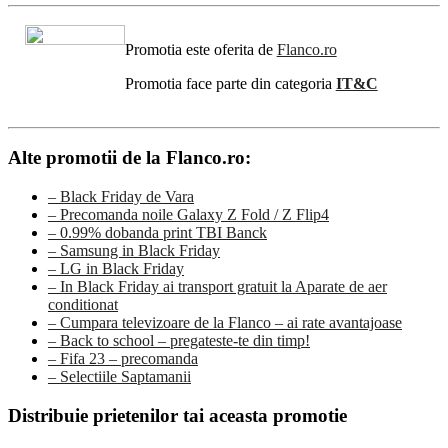
Promotia este oferita de
Flanco.ro
Promotia face parte din categoria
IT&C
Alte promotii de la Flanco.ro:
– Black Friday de Vara
– Precomanda noile Galaxy Z Fold / Z Flip4
– 0.99% dobanda print TBI Banck
– Samsung in Black Friday
– LG in Black Friday
– In Black Friday ai transport gratuit la Aparate de aer
conditionat
– Cumpara televizoare de la Flanco – ai rate avantajoase
– Back to school – pregateste-te din timp!
– Fifa 23 – precomanda
– Selectiile Saptamanii
Distribuie prietenilor tai aceasta promotie