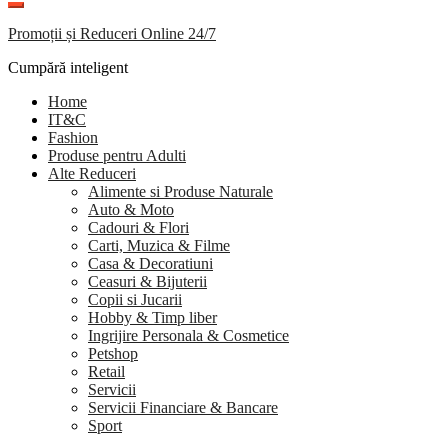
Promoții și Reduceri Online 24/7
Cumpără inteligent
Home
IT&C
Fashion
Produse pentru Adulti
Alte Reduceri
Alimente si Produse Naturale
Auto & Moto
Cadouri & Flori
Carti, Muzica & Filme
Casa & Decoratiuni
Ceasuri & Bijuterii
Copii si Jucarii
Hobby & Timp liber
Ingrijire Personala & Cosmetice
Petshop
Retail
Servicii
Servicii Financiare & Bancare
Sport