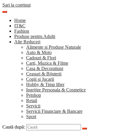
Sari la conținut
Home
IT&C
Fashion
Produse pentru Adulti
Alte Reduceri
Alimente si Produse Naturale
Auto & Moto
Cadouri & Flori
Carti, Muzica & Filme
Casa & Decoratiuni
Ceasuri & Bijuterii
Copii si Jucarii
Hobby & Timp liber
Ingrijire Personala & Cosmetice
Petshop
Retail
Servicii
Servicii Financiare & Bancare
Sport
Caută după: