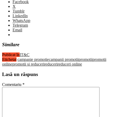
Facebook
X
Tumblr
LinkedIn
WhatsApp
Telegram
Email
Similare
Publicat în
IT&C
Etichetat
campanie promotie
campanii promotii
promotii
promotii
online
promotii si reduceri
reduceri
reduceri online
Lasă un răspuns
Comentariu
*