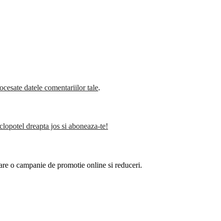
cesate datele comentariilor tale
.
clopotel dreapta jos si aboneaza-te!
are o campanie de promotie online si reduceri.