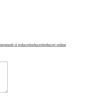
e
promotii si reduceri
reduceri
reduceri online