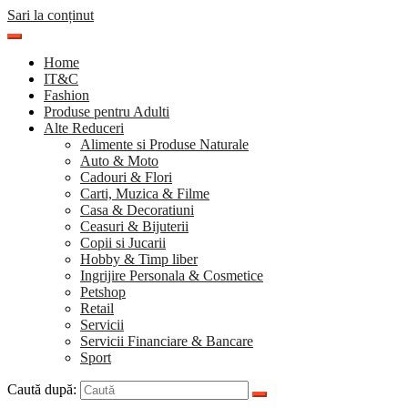
Sari la conținut
Home
IT&C
Fashion
Produse pentru Adulti
Alte Reduceri
Alimente si Produse Naturale
Auto & Moto
Cadouri & Flori
Carti, Muzica & Filme
Casa & Decoratiuni
Ceasuri & Bijuterii
Copii si Jucarii
Hobby & Timp liber
Ingrijire Personala & Cosmetice
Petshop
Retail
Servicii
Servicii Financiare & Bancare
Sport
Caută după: