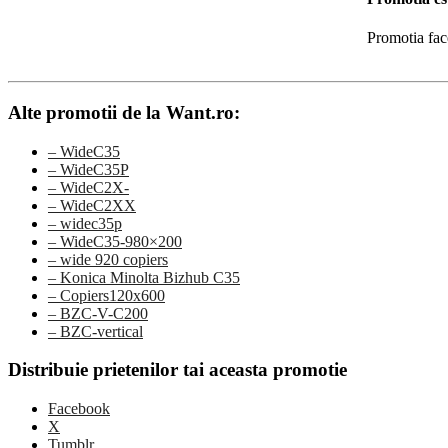
Promotia fac
Alte promotii de la Want.ro:
– WideC35
– WideC35P
– WideC2X-
– WideC2XX
– widec35p
– WideC35-980×200
– wide 920 copiers
– Konica Minolta Bizhub C35
– Copiers120x600
– BZC-V-C200
– BZC-vertical
Distribuie prietenilor tai aceasta promotie
Facebook
X
Tumblr