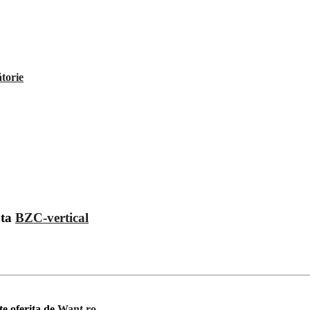
ătorie
ata
BZC-vertical
te oferita de
Want.ro