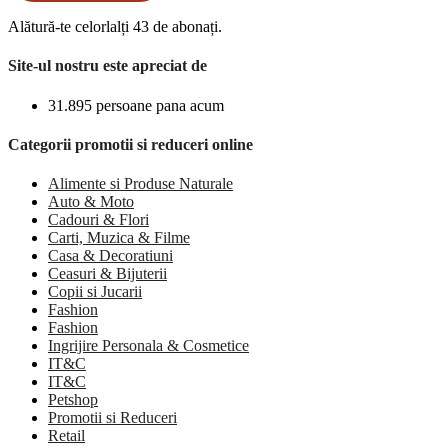
Alătură-te celorlalți 43 de abonați.
Site-ul nostru este apreciat de
31.895 persoane pana acum
Categorii promotii si reduceri online
Alimente si Produse Naturale
Auto & Moto
Cadouri & Flori
Carti, Muzica & Filme
Casa & Decoratiuni
Ceasuri & Bijuterii
Copii si Jucarii
Fashion
Fashion
Ingrijire Personala & Cosmetice
IT&C
IT&C
Petshop
Promotii si Reduceri
Retail