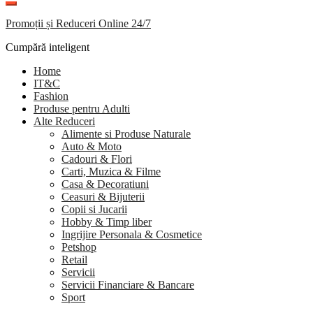
Promoții și Reduceri Online 24/7
Cumpără inteligent
Home
IT&C
Fashion
Produse pentru Adulti
Alte Reduceri
Alimente si Produse Naturale
Auto & Moto
Cadouri & Flori
Carti, Muzica & Filme
Casa & Decoratiuni
Ceasuri & Bijuterii
Copii si Jucarii
Hobby & Timp liber
Ingrijire Personala & Cosmetice
Petshop
Retail
Servicii
Servicii Financiare & Bancare
Sport