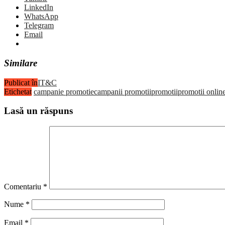
LinkedIn
WhatsApp
Telegram
Email
Similare
Publicat în
IT&C
Etichetat
campanie promotie
campanii promotii
promotii
promotii onlin
Lasă un răspuns
Comentariu
*
Nume
*
Email
*