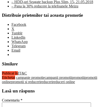
– HDD-uri Seagate backup Plus Slim, 15- 21.05.2018
– Pana la 30% reducere la telefoanele Meizu
Distribuie prietenilor tai aceasta promotie
Facebook
X
Tumblr
LinkedIn
WhatsApp
Telegram
Email
Similare
Publicat în
IT&C
Etichetat
campanie promotie
campanii promotii
promotii
promotii
online
promotii si reduceri
reduceri
reduceri online
Lasă un răspuns
Comentariu
*