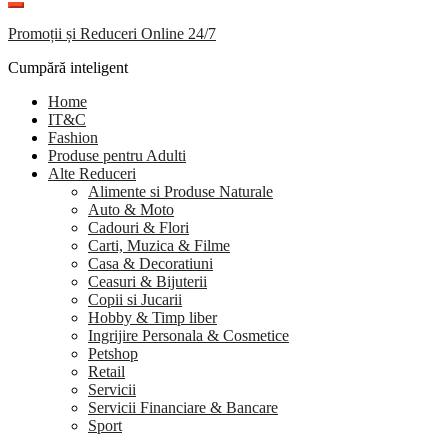
Promoții și Reduceri Online 24/7
Cumpără inteligent
Home
IT&C
Fashion
Produse pentru Adulti
Alte Reduceri
Alimente si Produse Naturale
Auto & Moto
Cadouri & Flori
Carti, Muzica & Filme
Casa & Decoratiuni
Ceasuri & Bijuterii
Copii si Jucarii
Hobby & Timp liber
Ingrijire Personala & Cosmetice
Petshop
Retail
Servicii
Servicii Financiare & Bancare
Sport