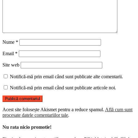
Nume
*
Email
*
Site web
Notifică-mă prin email când sunt publicate alte comentarii.
Notifică-mă prin email când sunt publicate articole noi.
Acest site folosește Akismet pentru a reduce spamul.
Află cum sunt
procesate datele comentariilor tale
.
Nu rata nicio promotie!