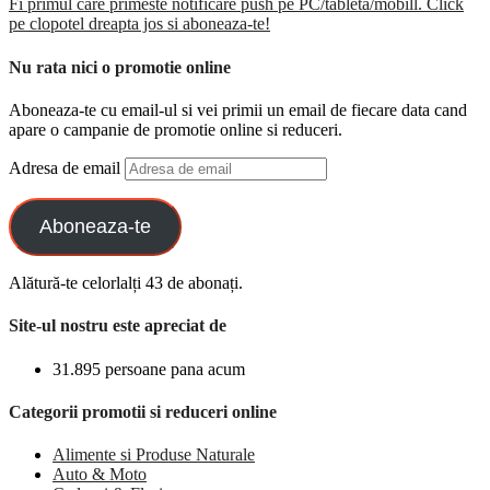
Fi primul care primeste notificare push pe PC/tableta/mobill. Click
pe clopotel dreapta jos si aboneaza-te!
Nu rata nici o promotie online
Aboneaza-te cu email-ul si vei primii un email de fiecare data cand
apare o campanie de promotie online si reduceri.
Adresa de email
Aboneaza-te
Alătură-te celorlalți 43 de abonați.
Site-ul nostru este apreciat de
31.895 persoane pana acum
Categorii promotii si reduceri online
Alimente si Produse Naturale
Auto & Moto