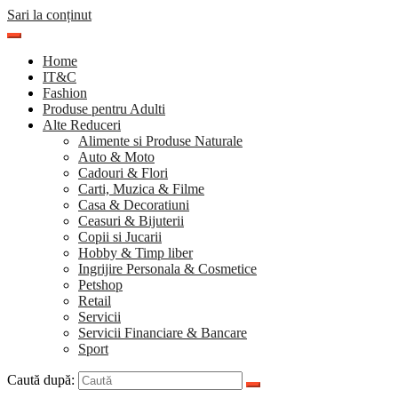
Sari la conținut
Home
IT&C
Fashion
Produse pentru Adulti
Alte Reduceri
Alimente si Produse Naturale
Auto & Moto
Cadouri & Flori
Carti, Muzica & Filme
Casa & Decoratiuni
Ceasuri & Bijuterii
Copii si Jucarii
Hobby & Timp liber
Ingrijire Personala & Cosmetice
Petshop
Retail
Servicii
Servicii Financiare & Bancare
Sport
Caută după: