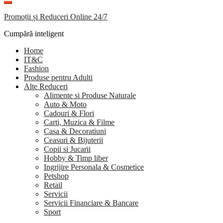
Promoții și Reduceri Online 24/7
Cumpără inteligent
Home
IT&C
Fashion
Produse pentru Adulti
Alte Reduceri
Alimente si Produse Naturale
Auto & Moto
Cadouri & Flori
Carti, Muzica & Filme
Casa & Decoratiuni
Ceasuri & Bijuterii
Copii si Jucarii
Hobby & Timp liber
Ingrijire Personala & Cosmetice
Petshop
Retail
Servicii
Servicii Financiare & Bancare
Sport