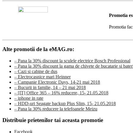
Promotia es
Promotia fac
Alte promotii de la eMAG.ro:
– Pana la 30% discount la sculele electrice Bosch Professional
– Pana la 30% discount la gama de chivete de bucatarie si ba
– Cazi si cabine de dus
– Electrocasnice mari Heinner
– Campanie Electronic Days, 14-21 mai 2018
– Bucurii in familie, 14 – 21 mai 2018
– [IT] Office 365 – 16% reducere, 15- 21.05.2018
– iphone in rate
– HDD-uri Seagate backup Plus Slim, 15- 21.05.2018
– Pana la 30% reducere la telefoanele Meizu
Distribuie prietenilor tai aceasta promotie
Facebook