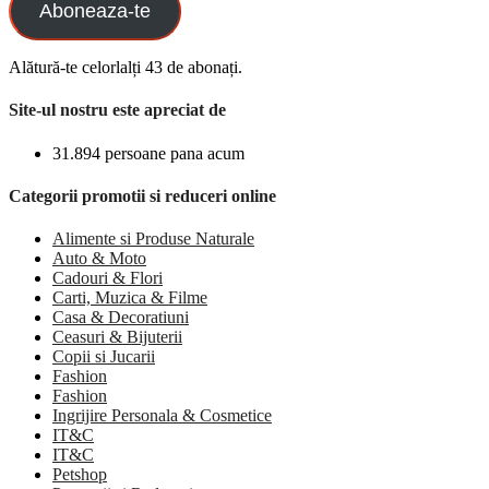
Aboneaza-te
Alătură-te celorlalți 43 de abonați.
Site-ul nostru este apreciat de
31.894 persoane pana acum
Categorii promotii si reduceri online
Alimente si Produse Naturale
Auto & Moto
Cadouri & Flori
Carti, Muzica & Filme
Casa & Decoratiuni
Ceasuri & Bijuterii
Copii si Jucarii
Fashion
Fashion
Ingrijire Personala & Cosmetice
IT&C
IT&C
Petshop