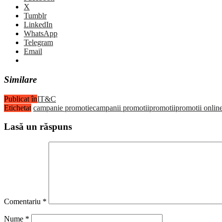
X
Tumblr
LinkedIn
WhatsApp
Telegram
Email
Similare
Publicat în
IT&C
Etichetat
campanie promotie
campanii promotii
promotii
promotii onlin
Lasă un răspuns
Comentariu
*
Nume
*