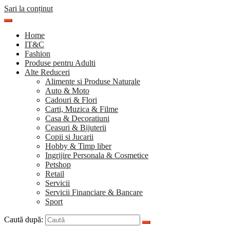
Sari la conținut
Home
IT&C
Fashion
Produse pentru Adulti
Alte Reduceri
Alimente si Produse Naturale
Auto & Moto
Cadouri & Flori
Carti, Muzica & Filme
Casa & Decoratiuni
Ceasuri & Bijuterii
Copii si Jucarii
Hobby & Timp liber
Ingrijire Personala & Cosmetice
Petshop
Retail
Servicii
Servicii Financiare & Bancare
Sport
Caută după: