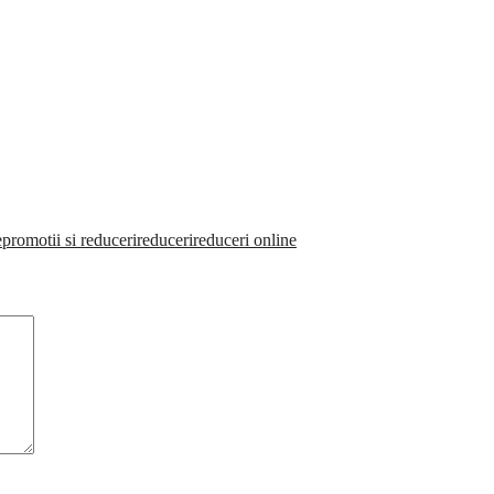
e
promotii si reduceri
reduceri
reduceri online