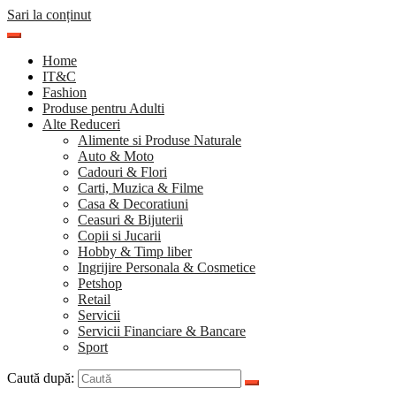
Sari la conținut
Home
IT&C
Fashion
Produse pentru Adulti
Alte Reduceri
Alimente si Produse Naturale
Auto & Moto
Cadouri & Flori
Carti, Muzica & Filme
Casa & Decoratiuni
Ceasuri & Bijuterii
Copii si Jucarii
Hobby & Timp liber
Ingrijire Personala & Cosmetice
Petshop
Retail
Servicii
Servicii Financiare & Bancare
Sport
Caută după: