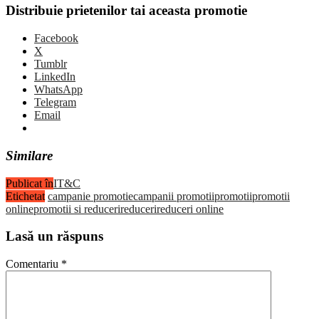
Distribuie prietenilor tai aceasta promotie
Facebook
X
Tumblr
LinkedIn
WhatsApp
Telegram
Email
Similare
Publicat în
IT&C
Etichetat
campanie promotie
campanii promotii
promotii
promotii
online
promotii si reduceri
reduceri
reduceri online
Lasă un răspuns
Comentariu
*