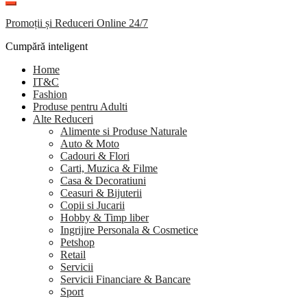
Promoții și Reduceri Online 24/7
Cumpără inteligent
Home
IT&C
Fashion
Produse pentru Adulti
Alte Reduceri
Alimente si Produse Naturale
Auto & Moto
Cadouri & Flori
Carti, Muzica & Filme
Casa & Decoratiuni
Ceasuri & Bijuterii
Copii si Jucarii
Hobby & Timp liber
Ingrijire Personala & Cosmetice
Petshop
Retail
Servicii
Servicii Financiare & Bancare
Sport