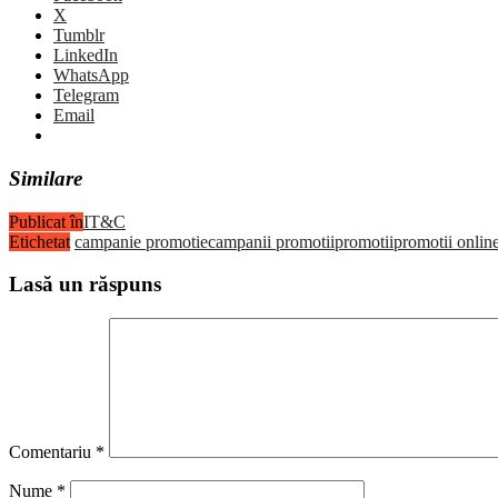
X
Tumblr
LinkedIn
WhatsApp
Telegram
Email
Similare
Publicat în
IT&C
Etichetat
campanie promotie
campanii promotii
promotii
promotii onlin
Lasă un răspuns
Comentariu
*
Nume
*