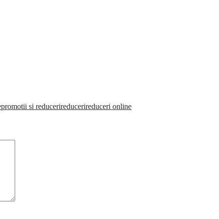
e
promotii si reduceri
reduceri
reduceri online