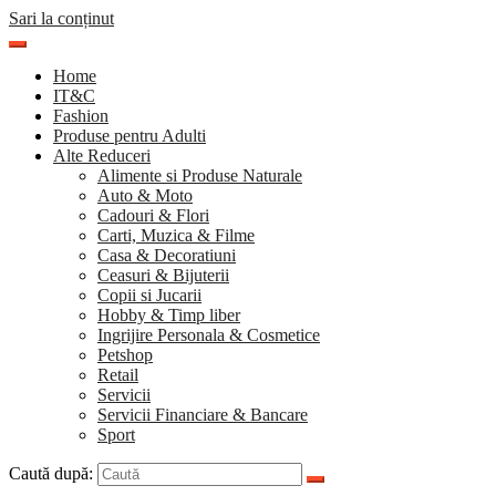
Sari la conținut
Home
IT&C
Fashion
Produse pentru Adulti
Alte Reduceri
Alimente si Produse Naturale
Auto & Moto
Cadouri & Flori
Carti, Muzica & Filme
Casa & Decoratiuni
Ceasuri & Bijuterii
Copii si Jucarii
Hobby & Timp liber
Ingrijire Personala & Cosmetice
Petshop
Retail
Servicii
Servicii Financiare & Bancare
Sport
Caută după: