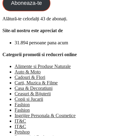
Aboneaza-te
Alătură-te celorlalți 43 de abonați.
Site-ul nostru este apreciat de
31.894 persoane pana acum
Categorii promotii si reduceri online
Alimente si Produse Naturale
Auto & Moto
Cadouri & Flori
Carti, Muzica & Filme
Casa & Decoratiuni
Ceasuri & Bijuterii
Copii si Jucarii
Fashion
Fashion
Ingrijire Personala & Cosmetice
IT&C
IT&C
Petshop