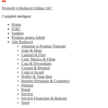
Promoții și Reduceri Online 24/7
Cumpără inteligent
Home
IT&C
Fashion
Produse pentru Adulti
Alte Reduceri
Alimente si Produse Naturale
Auto & Moto
Cadouri & Flori
Carti, Muzica & Filme
Casa & Decoratiuni
Ceasuri & Bijuterii
Copii si Jucarii
Hobby & Timp liber
Ingrijire Personala & Cosmetice
Petshop
Retail
Servicii
Servicii Financiare & Bancare
Sport