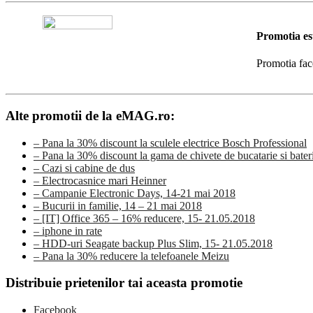
Promotia es
Promotia fac
Alte promotii de la eMAG.ro:
– Pana la 30% discount la sculele electrice Bosch Professional
– Pana la 30% discount la gama de chivete de bucatarie si ba
– Cazi si cabine de dus
– Electrocasnice mari Heinner
– Campanie Electronic Days, 14-21 mai 2018
– Bucurii in familie, 14 – 21 mai 2018
– [IT] Office 365 – 16% reducere, 15- 21.05.2018
– iphone in rate
– HDD-uri Seagate backup Plus Slim, 15- 21.05.2018
– Pana la 30% reducere la telefoanele Meizu
Distribuie prietenilor tai aceasta promotie
Facebook