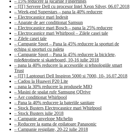
– 15% reducere la jucariile Fingerlings
– [IT] Servere Dell cu procesor Intel Xeon Silver, 06.07.2018
– Week-end Superstars – pana la 40% reducere
– Electrocasnice mari Indesit
– Aparate de aer conditionat Samsun
– Electrocasnice mari Bosch – pana la 25% reducere
– Electrocasnice mari Whirlpool – Zilele casei tale
– Zilele casei tale
– Campanie Sport – Pana la 45% reducere la sporturi de
echipa si sporturi cu paleta
– Campanie Sport – Pana la 45% reducere la biciclete,
role&trotinete si skateboard, 10-16 iulie 2018
– pana la 40% reducere la accesoriile si tehnologiile smart
Trust
– [IT] Laptopuri Dell Inspiron 5000 si 7000, 10- 16.07.2018
– Cadou la Huawei P20 Lite
– pana la 30% reducere la produsele MIO
– Masini de spalat rufe Samsung QDrive
– Aer conditionat Whirlpool
– Pana la 40% reducere la bateriile sanitare
– Stock Busters Electrocasnice mari Whirlpool
– Stock Busters iulie 2018
– Campanie anvelope Michelin
– Reducere la gama de epilatoare Panasonic
– Campanie resigilate, 20-22 iulie 2018