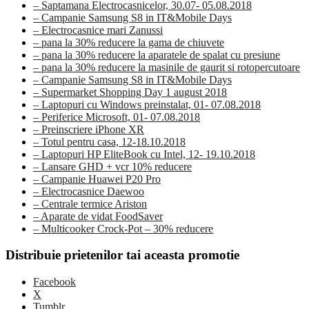
– Saptamana Electrocasnicelor, 30.07- 05.08.2018
– Campanie Samsung S8 in IT&Mobile Days
– Electrocasnice mari Zanussi
– pana la 30% reducere la gama de chiuvete
– pana la 30% reducere la aparatele de spalat cu presiune
– pana la 30% reducere la masinile de gaurit si rotopercutoare
– Campanie Samsung S8 in IT&Mobile Days
– Supermarket Shopping Day 1 august 2018
– Laptopuri cu Windows preinstalat, 01- 07.08.2018
– Periferice Microsoft, 01- 07.08.2018
– Preinscriere iPhone XR
– Totul pentru casa, 12-18.10.2018
– Laptopuri HP EliteBook cu Intel, 12- 19.10.2018
– Lansare GHD + vcr 10% reducere
– Campanie Huawei P20 Pro
– Electrocasnice Daewoo
– Centrale termice Ariston
– Aparate de vidat FoodSaver
– Multicooker Crock-Pot – 30% reducere
Distribuie prietenilor tai aceasta promotie
Facebook
X
Tumblr