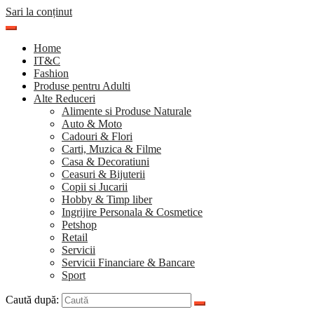
Sari la conținut
Home
IT&C
Fashion
Produse pentru Adulti
Alte Reduceri
Alimente si Produse Naturale
Auto & Moto
Cadouri & Flori
Carti, Muzica & Filme
Casa & Decoratiuni
Ceasuri & Bijuterii
Copii si Jucarii
Hobby & Timp liber
Ingrijire Personala & Cosmetice
Petshop
Retail
Servicii
Servicii Financiare & Bancare
Sport
Caută după: