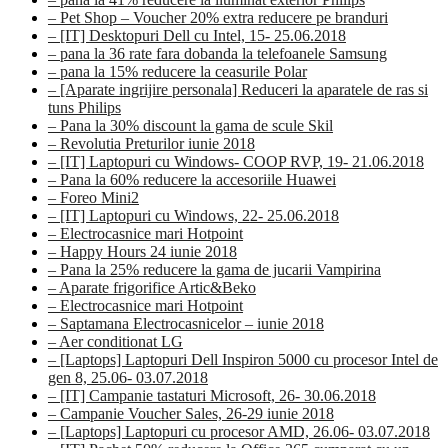
– Pet Shop – Voucher 20% extra reducere pe branduri
– [IT] Desktopuri Dell cu Intel, 15- 25.06.2018
– pana la 36 rate fara dobanda la telefoanele Samsung
– pana la 15% reducere la ceasurile Polar
– [Aparate ingrijire personala] Reduceri la aparatele de ras si
tuns Philips
– Pana la 30% discount la gama de scule Skil
– Revolutia Preturilor iunie 2018
– [IT] Laptopuri cu Windows- COOP RVP, 19- 21.06.2018
– Pana la 60% reducere la accesoriile Huawei
– Foreo Mini2
– [IT] Laptopuri cu Windows, 22- 25.06.2018
– Electrocasnice mari Hotpoint
– Happy Hours 24 iunie 2018
– Pana la 25% reducere la gama de jucarii Vampirina
– Aparate frigorifice Artic&Beko
– Electrocasnice mari Hotpoint
– Saptamana Electrocasnicelor – iunie 2018
– Aer conditionat LG
– [Laptops] Laptopuri Dell Inspiron 5000 cu procesor Intel de
gen 8, 25.06- 03.07.2018
– [IT] Campanie tastaturi Microsoft, 26- 30.06.2018
– Campanie Voucher Sales, 26-29 iunie 2018
– [Laptops] Laptopuri cu procesor AMD, 26.06- 03.07.2018