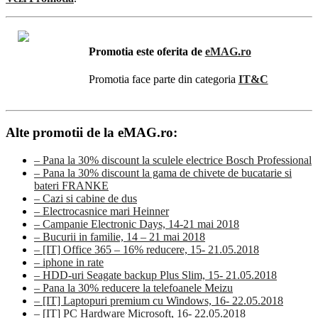
Promotia este oferita de
eMAG.ro
Promotia face parte din categoria
IT&C
Alte promotii de la eMAG.ro:
– Pana la 30% discount la sculele electrice Bosch Professional
– Pana la 30% discount la gama de chivete de bucatarie si
bateri FRANKE
– Cazi si cabine de dus
– Electrocasnice mari Heinner
– Campanie Electronic Days, 14-21 mai 2018
– Bucurii in familie, 14 – 21 mai 2018
– [IT] Office 365 – 16% reducere, 15- 21.05.2018
– iphone in rate
– HDD-uri Seagate backup Plus Slim, 15- 21.05.2018
– Pana la 30% reducere la telefoanele Meizu
– [IT] Laptopuri premium cu Windows, 16- 22.05.2018
– [IT] PC Hardware Microsoft, 16- 22.05.2018