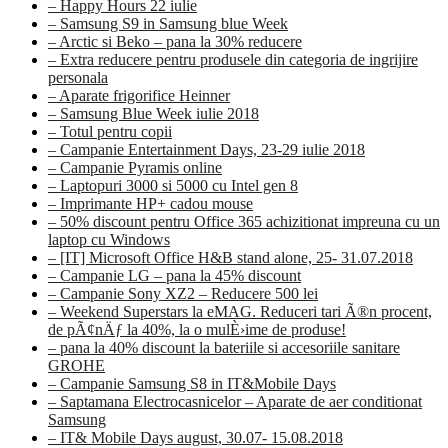
– Happy Hours 22 iulie
– Samsung S9 in Samsung blue Week
– Arctic si Beko – pana la 30% reducere
– Extra reducere pentru produsele din categoria de ingrijire
personala
– Aparate frigorifice Heinner
– Samsung Blue Week iulie 2018
– Totul pentru copii
– Campanie Entertainment Days, 23-29 iulie 2018
– Campanie Pyramis online
– Laptopuri 3000 si 5000 cu Intel gen 8
– Imprimante HP+ cadou mouse
– 50% discount pentru Office 365 achizitionat impreuna cu un
laptop cu Windows
– [IT] Microsoft Office H&B stand alone, 25- 31.07.2018
– Campanie LG – pana la 45% discount
– Campanie Sony XZ2 – Reducere 500 lei
– Weekend Superstars la eMAG. Reduceri tari Ã®n procent,
de pÃ¢nÄƒ la 40%, la o mulÈ›ime de produse!
– pana la 40% discount la bateriile si accesoriile sanitare
GROHE
– Campanie Samsung S8 in IT&Mobile Days
– Saptamana Electrocasnicelor – Aparate de aer conditionat
Samsung
– IT& Mobile Days august, 30.07- 15.08.2018