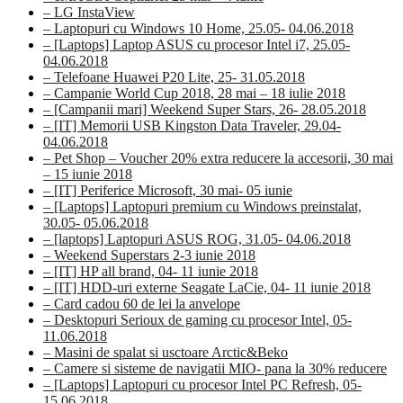
– LG InstaView
– Laptopuri cu Windows 10 Home, 25.05- 04.06.2018
– [Laptops] Laptop ASUS cu procesor Intel i7, 25.05-
04.06.2018
– Telefoane Huawei P20 Lite, 25- 31.05.2018
– Campanie World Cup 2018, 28 mai – 18 iulie 2018
– [Campanii mari] Weekend Super Stars, 26- 28.05.2018
– [IT] Memorii USB Kingston Data Traveler, 29.04-
04.06.2018
– Pet Shop – Voucher 20% extra reducere la accesorii, 30 mai
– 15 iunie 2018
– [IT] Periferice Microsoft, 30 mai- 05 iunie
– [Laptops] Laptopuri premium cu Windows preinstalat,
30.05- 05.06.2018
– [laptops] Laptopuri ASUS ROG, 31.05- 04.06.2018
– Weekend Superstars 2-3 iunie 2018
– [IT] HP all brand, 04- 11 iunie 2018
– [IT] HDD-uri externe Seagate LaCie, 04- 11 iunie 2018
– Card cadou 60 de lei la anvelope
– Desktopuri Serioux de gaming cu procesor Intel, 05-
11.06.2018
– Masini de spalat si usctoare Arctic&Beko
– Camere si sisteme de navigatii MIO- pana la 30% reducere
– [Laptops] Laptopuri cu procesor Intel PC Refresh, 05-
15.06.2018