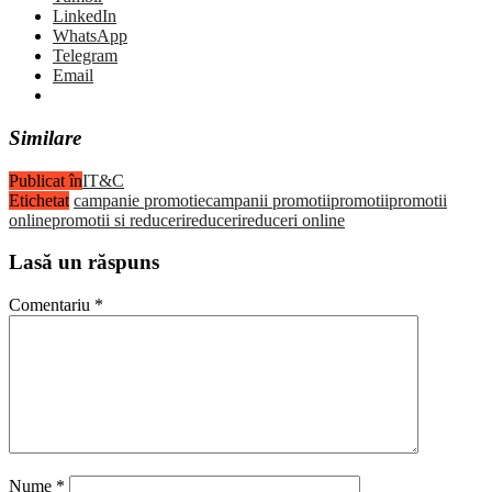
LinkedIn
WhatsApp
Telegram
Email
Similare
Publicat în
IT&C
Etichetat
campanie promotie
campanii promotii
promotii
promotii
online
promotii si reduceri
reduceri
reduceri online
Lasă un răspuns
Comentariu
*
Nume
*