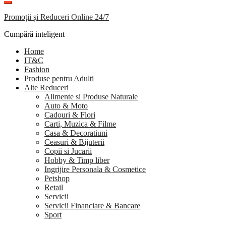
Promoții și Reduceri Online 24/7
Cumpără inteligent
Home
IT&C
Fashion
Produse pentru Adulti
Alte Reduceri
Alimente si Produse Naturale
Auto & Moto
Cadouri & Flori
Carti, Muzica & Filme
Casa & Decoratiuni
Ceasuri & Bijuterii
Copii si Jucarii
Hobby & Timp liber
Ingrijire Personala & Cosmetice
Petshop
Retail
Servicii
Servicii Financiare & Bancare
Sport