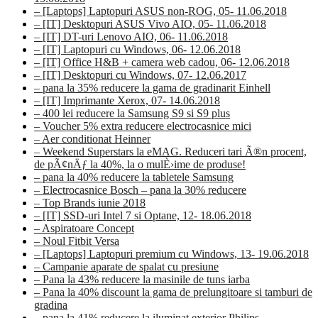
– [Laptops] Laptopuri ASUS non-ROG, 05- 11.06.2018
– [IT] Desktopuri ASUS Vivo AIO, 05- 11.06.2018
– [IT] DT-uri Lenovo AIO, 06- 11.06.2018
– [IT] Laptopuri cu Windows, 06- 12.06.2018
– [IT] Office H&B + camera web cadou, 06- 12.06.2018
– [IT] Desktopuri cu Windows, 07- 12.06.2017
– pana la 35% reducere la gama de gradinarit Einhell
– [IT] Imprimante Xerox, 07- 14.06.2018
– 400 lei reducere la Samsung S9 si S9 plus
– Voucher 5% extra reducere electrocasnice mici
– Aer conditionat Heinner
– Weekend Superstars la eMAG. Reduceri tari Ã®n procent,
de pÃ¢nÄƒ la 40%, la o mulÈ›ime de produse!
– pana la 40% reducere la tabletele Samsung
– Electrocasnice Bosch – pana la 30% reducere
– Top Brands iunie 2018
– [IT] SSD-uri Intel 7 si Optane, 12- 18.06.2018
– Aspiratoare Concept
– Noul Fitbit Versa
– [Laptops] Laptopuri premium cu Windows, 13- 19.06.2018
– Campanie aparate de spalat cu presiune
– Pana la 43% reducere la masinile de tuns iarba
– Pana la 40% discount la gama de prelungitoare si tamburi de
gradina
– pana la 41% reducere la iluminat exterior Philips