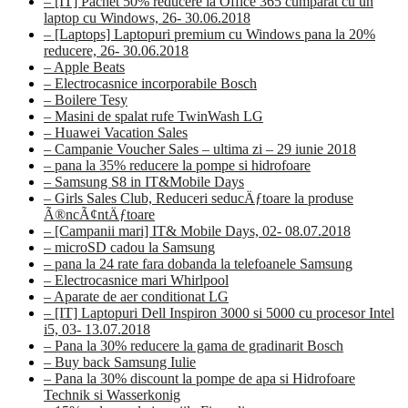
– [IT] Pachet 50% reducere la Office 365 cumparat cu un
laptop cu Windows, 26- 30.06.2018
– [Laptops] Laptopuri premium cu Windows pana la 20%
reducere, 26- 30.06.2018
– Apple Beats
– Electrocasnice incorporabile Bosch
– Boilere Tesy
– Masini de spalat rufe TwinWash LG
– Huawei Vacation Sales
– Campanie Voucher Sales – ultima zi – 29 iunie 2018
– pana la 35% reducere la pompe si hidrofoare
– Samsung S8 in IT&Mobile Days
– Girls Sales Club, Reduceri seducÄƒtoare la produse
Ã®ncÃ¢ntÄƒtoare
– [Campanii mari] IT& Mobile Days, 02- 08.07.2018
– microSD cadou la Samsung
– pana la 24 rate fara dobanda la telefoanele Samsung
– Electrocasnice mari Whirlpool
– Aparate de aer conditionat LG
– [IT] Laptopuri Dell Inspiron 3000 si 5000 cu procesor Intel
i5, 03- 13.07.2018
– Pana la 30% reducere la gama de gradinarit Bosch
– Buy back Samsung Iulie
– Pana la 30% discount la pompe de apa si Hidrofoare
Technik si Wasserkonig