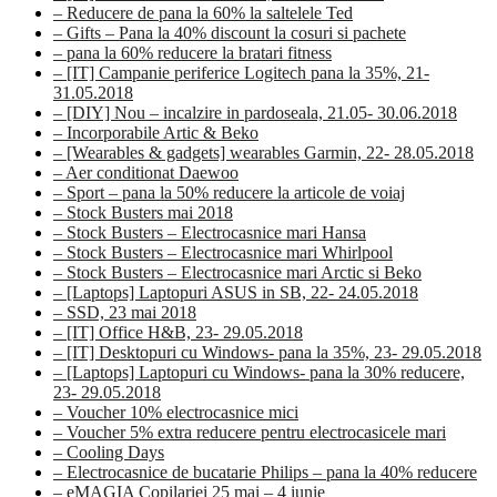
– Reducere de pana la 60% la saltelele Ted
– Gifts – Pana la 40% discount la cosuri si pachete
– pana la 60% reducere la bratari fitness
– [IT] Campanie periferice Logitech pana la 35%, 21-
31.05.2018
– [DIY] Nou – incalzire in pardoseala, 21.05- 30.06.2018
– Incorporabile Artic & Beko
– [Wearables & gadgets] wearables Garmin, 22- 28.05.2018
– Aer conditionat Daewoo
– Sport – pana la 50% reducere la articole de voiaj
– Stock Busters mai 2018
– Stock Busters – Electrocasnice mari Hansa
– Stock Busters – Electrocasnice mari Whirlpool
– Stock Busters – Electrocasnice mari Arctic si Beko
– [Laptops] Laptopuri ASUS in SB, 22- 24.05.2018
– SSD, 23 mai 2018
– [IT] Office H&B, 23- 29.05.2018
– [IT] Desktopuri cu Windows- pana la 35%, 23- 29.05.2018
– [Laptops] Laptopuri cu Windows- pana la 30% reducere,
23- 29.05.2018
– Voucher 10% electrocasnice mici
– Voucher 5% extra reducere pentru electrocasicele mari
– Cooling Days
– Electrocasnice de bucatarie Philips – pana la 40% reducere
– eMAGIA Copilariei 25 mai – 4 iunie