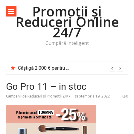
Sari
Promoții și
la
Reduceri Online
conținut
24/7
Cumpără inteligent
Câștigă 2.000 € pentru o vacanță de cititor Cărțile te trimit în călătorie
Go Pro 11 – in stoc
Campanii de Reduceri si Promotii 24/7
septembrie 19, 2022
0