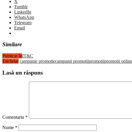
X
Tumblr
LinkedIn
WhatsApp
Telegram
Email
Similare
Publicat în
IT&C
Etichetat
campanie promotie
campanii promotii
promotii
promotii onlin
Lasă un răspuns
Comentariu
*
Nume
*