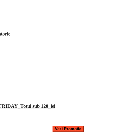
ătorie
RIDAY_Totul sub 120_lei
Vezi Promotia