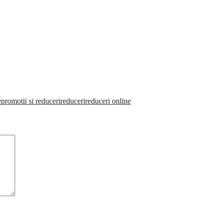
e
promotii si reduceri
reduceri
reduceri online