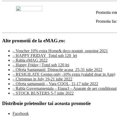
Promotia est
Promotia fac
Alte promotii de la eMAG.ro:
– Voucher 10% extra Home& deco noutati, ongoing 2021
– HAPPY FRIDAY_Totul sub 120_lei
– Rabla eMAG 2022
– Happy Friday | Totul sub 120 lei
– Oferta Saptamanii_Distractie acasa_25-31 iulie 2022
– RESIGILATE Genius only -10% extra (valabil doar in App)
– Christmas in July 19-21 iulie 2022
– Oferta saptamanii – Vara COOL, 11-17 iulie 2022
– Rabla Guvernamentala – Etapa3 – Aparate de aer conditionat,
– STOCK BUSTERS 5-7 iulie 2022
Distribuie prietenilor tai aceasta promotie
Facebook