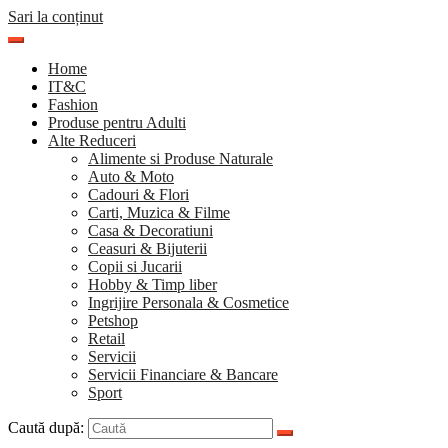
Sari la conținut
Home
IT&C
Fashion
Produse pentru Adulti
Alte Reduceri
Alimente si Produse Naturale
Auto & Moto
Cadouri & Flori
Carti, Muzica & Filme
Casa & Decoratiuni
Ceasuri & Bijuterii
Copii si Jucarii
Hobby & Timp liber
Ingrijire Personala & Cosmetice
Petshop
Retail
Servicii
Servicii Financiare & Bancare
Sport
Caută după: