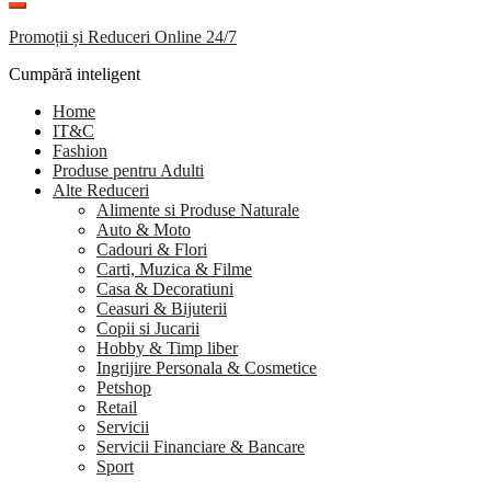
Promoții și Reduceri Online 24/7
Cumpără inteligent
Home
IT&C
Fashion
Produse pentru Adulti
Alte Reduceri
Alimente si Produse Naturale
Auto & Moto
Cadouri & Flori
Carti, Muzica & Filme
Casa & Decoratiuni
Ceasuri & Bijuterii
Copii si Jucarii
Hobby & Timp liber
Ingrijire Personala & Cosmetice
Petshop
Retail
Servicii
Servicii Financiare & Bancare
Sport