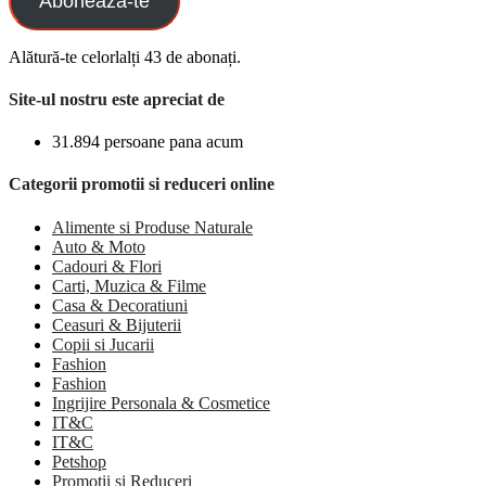
Aboneaza-te
Alătură-te celorlalți 43 de abonați.
Site-ul nostru este apreciat de
31.894 persoane pana acum
Categorii promotii si reduceri online
Alimente si Produse Naturale
Auto & Moto
Cadouri & Flori
Carti, Muzica & Filme
Casa & Decoratiuni
Ceasuri & Bijuterii
Copii si Jucarii
Fashion
Fashion
Ingrijire Personala & Cosmetice
IT&C
IT&C
Petshop
Promotii si Reduceri