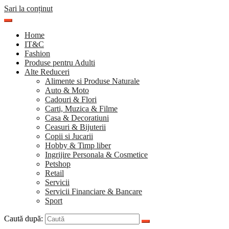
Sari la conținut
Home
IT&C
Fashion
Produse pentru Adulti
Alte Reduceri
Alimente si Produse Naturale
Auto & Moto
Cadouri & Flori
Carti, Muzica & Filme
Casa & Decoratiuni
Ceasuri & Bijuterii
Copii si Jucarii
Hobby & Timp liber
Ingrijire Personala & Cosmetice
Petshop
Retail
Servicii
Servicii Financiare & Bancare
Sport
Caută după: