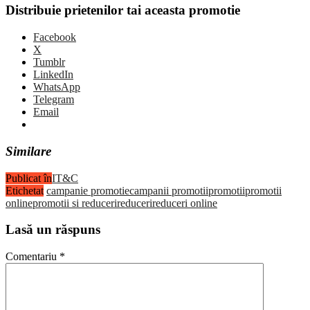
Distribuie prietenilor tai aceasta promotie
Facebook
X
Tumblr
LinkedIn
WhatsApp
Telegram
Email
Similare
Publicat în
IT&C
Etichetat
campanie promotie
campanii promotii
promotii
promotii
online
promotii si reduceri
reduceri
reduceri online
Lasă un răspuns
Comentariu
*