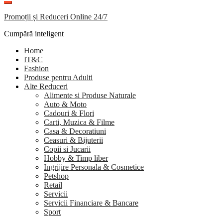
Promoții și Reduceri Online 24/7
Cumpără inteligent
Home
IT&C
Fashion
Produse pentru Adulti
Alte Reduceri
Alimente si Produse Naturale
Auto & Moto
Cadouri & Flori
Carti, Muzica & Filme
Casa & Decoratiuni
Ceasuri & Bijuterii
Copii si Jucarii
Hobby & Timp liber
Ingrijire Personala & Cosmetice
Petshop
Retail
Servicii
Servicii Financiare & Bancare
Sport