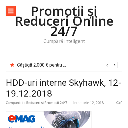
Sari
Promoții și
la
Reduceri Online
conținut
24/7
Cumpără inteligent
Câștigă 2.000 € pentru o vacanță de cititor Cărțile te trimit în călătorie
HDD-uri interne Skyhawk, 12-
19.12.2018
Campanii de Reduceri si Promotii 24/7
decembrie 12, 2018
0