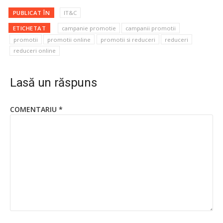
PUBLICAT ÎN
IT&C
ETICHETAT
campanie promotie
campanii promotii
promotii
promotii online
promotii si reduceri
reduceri
reduceri online
Lasă un răspuns
COMENTARIU
*