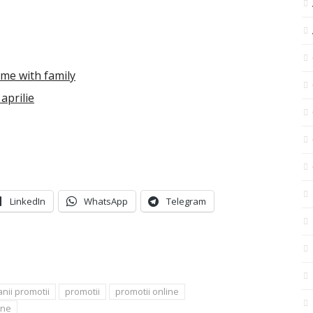
me with family
 aprilie
LinkedIn
WhatsApp
Telegram
nii promotii
promotii
promotii online
ine