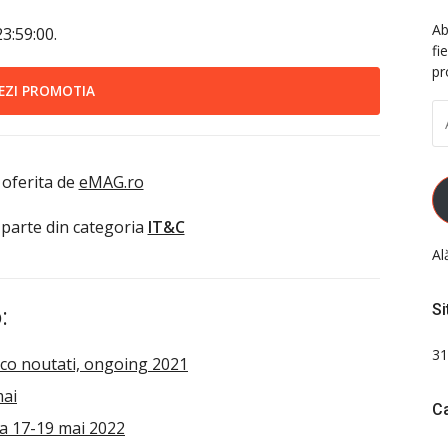
Ab
3:59:00.
fi
pr
EZI PROMOTIA
A
D
EM
 oferita de
eMAG.ro
 parte din categoria
IT&C
Al
Si
:
31
co noutati, ongoing 2021
mai
Ca
a 17-19 mai 2022