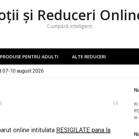
ții și Reduceri Onlin
Cumpără inteligent
PRODUSE PENTRU ADULTI
ALTE REDUCERI
d 07-10 august 2026
entru o vacanță de cititor Cărțile te trimit în călătorie
it peste 50 lei! -83% -50% -30% -20%
Nu
 – 10 august 2026
2
0
Fi
PC
si
rut online intitulata
RESIGILATE pana la
Nu