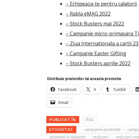
– Echipeaza-te pentru calatorii
– Rabla eMAG 2022
– Stock Busters mai 2022
– Campanie micro-primavara Ti
– Ziua Internationala a cartii 23
– Campanie Easter Gifting
– Stock Busters aprilie 2022
Distribuie prietenilor tai aceasta promotie
Facebook
X
Tumblr
Email
PUBLICAT ÎN
IT&C
ETICHETAT
campanie promotie
campa
promotii si reduceri
reduceri
reduceri onl