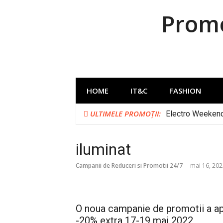
Sari
Promo
la
conținut
HOME
IT&C
FASHION
ULTIMELE PROMOȚII:
Electro Weeken
Câștigă 2.000 € p
Transport gratu
iluminat
Stock Busters 4
Campanii de Reduceri si Promotii 24/7
mai 16, 202
O noua campanie de promotii a apa
-20% extra 17-19 mai 2022