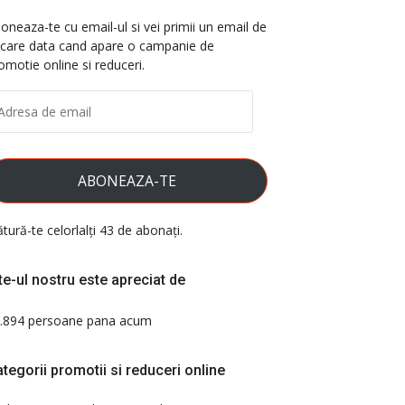
oneaza-te cu email-ul si vei primii un email de
ecare data cand apare o campanie de
omotie online si reduceri.
DRESA
E
AIL
ABONEAZA-TE
ătură-te celorlalți 43 de abonați.
te-ul nostru este apreciat de
.894 persoane pana acum
tegorii promotii si reduceri online