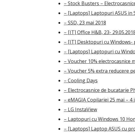
– Stock Busters – Electrocasnice
– [Laptops] Laptopuri ASUS in S
– SSD, 23 mai 2018
– [IT] Office H&B, 23- 29.05.201
– [IT] Desktopuri cu Windows- 
– [Laptops] Laptopuri cu Windo
– Voucher 10% electrocasnice m
– Voucher 5% extra reducere pe
– Cooling Days
– Electrocasnice de bucatarie P
– eMAGIA Copilariei 25 mai – 4 
– LG InstaView
– Laptopuri cu Windows 10 Hom
– [Laptops] Laptop ASUS cu proc