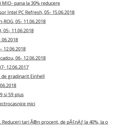
ii MIO- pana la 30% reducere
or Intel PC Refresh, 05- 15.06.2018
n-ROG, 05- 11.06.2018
, 05- 11.06.2018
1.06.2018
- 12.06.2018
 cadou, 06- 12.06.2018
07- 12.06.2017
de gradinarit Einhell
.06.2018
9 si S9 plus
ectrocasnice mici
Reduceri tari Ã®n procent, de pÃ¢nÄƒ la 40%, la o