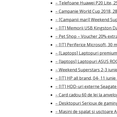
– Telefoane Huawei P20 Lite, 2
– Campanie World Cup 2018, 28 
– [Campanii mari] Weekend Supe
– [IT] Memorii USB Kingston Da
– Pet Shop – Voucher 20% extra 
– [IT] Periferice Microsoft, 30 m
– [Laptops] Laptopuri premium 
– [laptops] Laptopuri ASUS ROG
– Weekend Superstars 2-3 iuni
– [IT] HP all brand, 04- 11 iunie
– [IT] HDD-uri externe Seagate 
– Card cadou 60 de lei la anvel
– Desktopuri Serioux de gaming 
– Masini de spalat si usctoare 