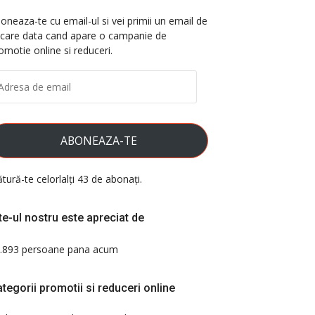
oneaza-te cu email-ul si vei primii un email de
ecare data cand apare o campanie de
omotie online si reduceri.
DRESA
E
AIL
ABONEAZA-TE
ătură-te celorlalți 43 de abonați.
te-ul nostru este apreciat de
.893 persoane pana acum
tegorii promotii si reduceri online