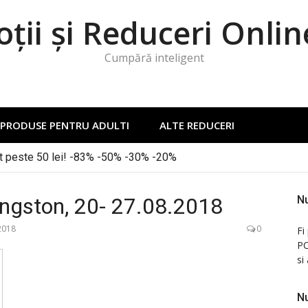
ții și Reduceri Onlin
Cumpără inteligent
PRODUSE PENTRU ADULTI
ALTE REDUCERI
it peste 50 lei! -83% -50% -30% -20%
ngston, 20- 27.08.2018
Nu
2018
0
Fi
PC
si
Nu