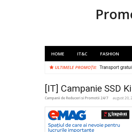
Sari
Promo
la
conținut
HOME
IT&C
FASHION
ULTIMELE PROMOȚII:
Transport gratu
[IT] Campanie SSD Ki
Campanii de Reduceri si Promotii 24/7
august 20, 