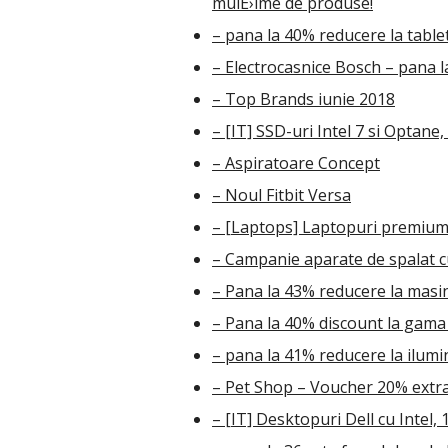
mulÈ›ime de produse!
– pana la 40% reducere la tabl
– Electrocasnice Bosch – pana 
– Top Brands iunie 2018
– [IT] SSD-uri Intel 7 si Optane,
– Aspiratoare Concept
– Noul Fitbit Versa
– [Laptops] Laptopuri premium
– Campanie aparate de spalat 
– Pana la 43% reducere la masin
– Pana la 40% discount la gama
– pana la 41% reducere la ilumin
– Pet Shop – Voucher 20% extr
– [IT] Desktopuri Dell cu Intel, 