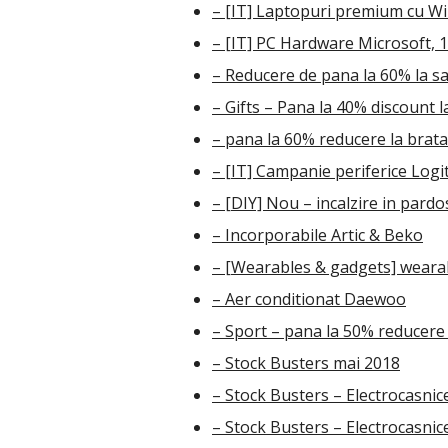
– [IT] Laptopuri premium cu Wi
– [IT] PC Hardware Microsoft, 1
– Reducere de pana la 60% la sa
– Gifts – Pana la 40% discount l
– pana la 60% reducere la bratar
– [IT] Campanie periferice Logi
– [DIY] Nou – incalzire in pardo
– Incorporabile Artic & Beko
– [Wearables & gadgets] wearab
– Aer conditionat Daewoo
– Sport – pana la 50% reducere l
– Stock Busters mai 2018
– Stock Busters – Electrocasni
– Stock Busters – Electrocasnic