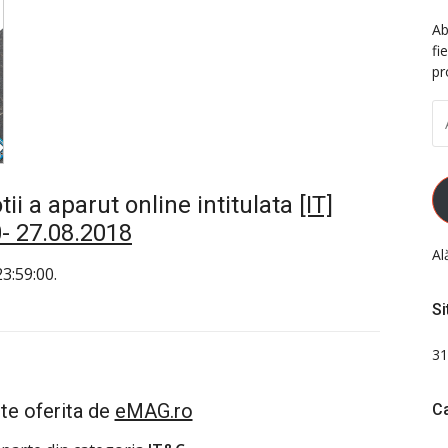
Ab
fi
pr
A
D
EM
i a aparut online intitulata
[IT]
- 27.08.2018
Al
3:59:00.
Si
31
te oferita de
eMAG.ro
Ca