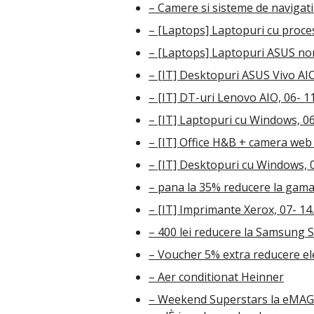
– Camere si sisteme de navigat
– [Laptops] Laptopuri cu proces
– [Laptops] Laptopuri ASUS no
– [IT] Desktopuri ASUS Vivo AIO
– [IT] DT-uri Lenovo AIO, 06- 1
– [IT] Laptopuri cu Windows, 06
– [IT] Office H&B + camera web
– [IT] Desktopuri cu Windows, 
– pana la 35% reducere la gama 
– [IT] Imprimante Xerox, 07- 14
– 400 lei reducere la Samsung S
– Voucher 5% extra reducere el
– Aer conditionat Heinner
– Weekend Superstars la eMAG. 