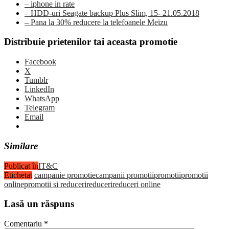
– iphone in rate
– HDD-uri Seagate backup Plus Slim, 15- 21.05.2018
– Pana la 30% reducere la telefoanele Meizu
Distribuie prietenilor tai aceasta promotie
Facebook
X
Tumblr
LinkedIn
WhatsApp
Telegram
Email
Similare
Publicat în
IT&C
Etichetat
campanie promotie
campanii promotii
promotii
promotii
online
promotii si reduceri
reduceri
reduceri online
Lasă un răspuns
Comentariu
*