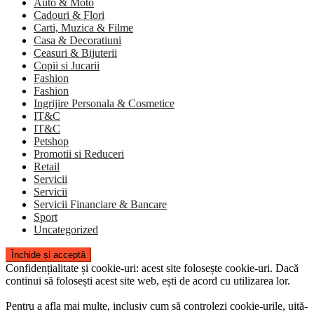
Auto & Moto
Cadouri & Flori
Carti, Muzica & Filme
Casa & Decoratiuni
Ceasuri & Bijuterii
Copii si Jucarii
Fashion
Fashion
Ingrijire Personala & Cosmetice
IT&C
IT&C
Petshop
Promotii si Reduceri
Retail
Servicii
Servicii
Servicii Financiare & Bancare
Sport
Uncategorized
Confidențialitate și cookie-uri: acest site folosește cookie-uri. Dacă
continui să folosești acest site web, ești de acord cu utilizarea lor.
Pentru a afla mai multe, inclusiv cum să controlezi cookie-urile, uită-