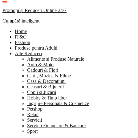
Promoții și Reduceri Online 24/7
Cumpără inteligent
Home
IT&C
Fashion
Produse pentru Adulti
Alte Reduceri
Alimente si Produse Naturale
Auto & Moto
Cadouri & Flori
Carti, Muzica & Filme
Casa & Decoratiuni
Ceasuri & Bijuterii
Copii si Jucarii
Hobby & Timp liber
Ingrijire Personala & Cosmetice
Petshop
Retail
Servicii
Servicii Financiare & Bancare
Sport