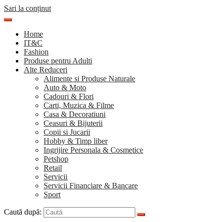
Sari la conținut
Home
IT&C
Fashion
Produse pentru Adulti
Alte Reduceri
Alimente si Produse Naturale
Auto & Moto
Cadouri & Flori
Carti, Muzica & Filme
Casa & Decoratiuni
Ceasuri & Bijuterii
Copii si Jucarii
Hobby & Timp liber
Ingrijire Personala & Cosmetice
Petshop
Retail
Servicii
Servicii Financiare & Bancare
Sport
Caută după: