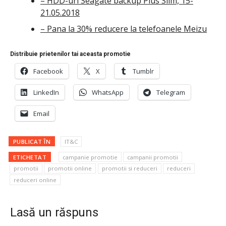
– HDD-uri Seagate backup Plus Slim, 15-
21.05.2018
– Pana la 30% reducere la telefoanele Meizu
Distribuie prietenilor tai aceasta promotie
Facebook
X
Tumblr
LinkedIn
WhatsApp
Telegram
Email
PUBLICAT ÎN
IT&C
ETICHETAT
campanie promotie
campanii promotii
promotii
promotii online
promotii si reduceri
reduceri
reduceri online
Lasă un răspuns