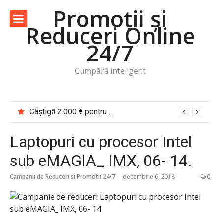
Sari
Promoții și
la
Reduceri Online
conținut
24/7
Cumpără inteligent
Câștigă 2.000 € pentru o vacanță de cititor Cărțile te trimit în călătorie
Laptopuri cu procesor Intel
sub eMAGIA_ IMX, 06- 14.
Campanii de Reduceri si Promotii 24/7
decembrie 6, 2018
0