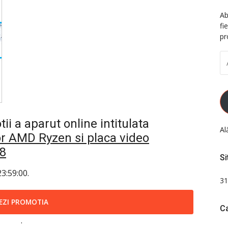
Ab
fi
pr
A
D
EM
 a aparut online intitulata
Al
r AMD Ryzen si placa video
18
Si
3:59:00.
31
EZI PROMOTIA
Ca
.