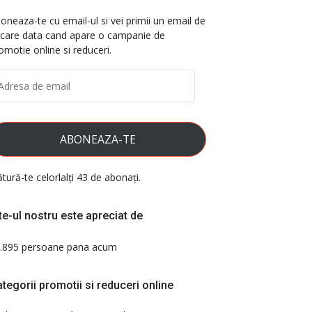
oneaza-te cu email-ul si vei primii un email de
ecare data cand apare o campanie de
omotie online si reduceri.
DRESA
E
AIL
ABONEAZA-TE
ătură-te celorlalți 43 de abonați.
te-ul nostru este apreciat de
.895 persoane pana acum
tegorii promotii si reduceri online