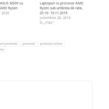
 ASUS M509 cu
Laptopuri cu procesor AMD
 AMD Ryzen
Ryzen sub umbrela de rate,
, 2020
25.10- 10.11.2019
octombrie 28, 2019
În „IT&C”
nii promotii
promotii
promotii online
ine