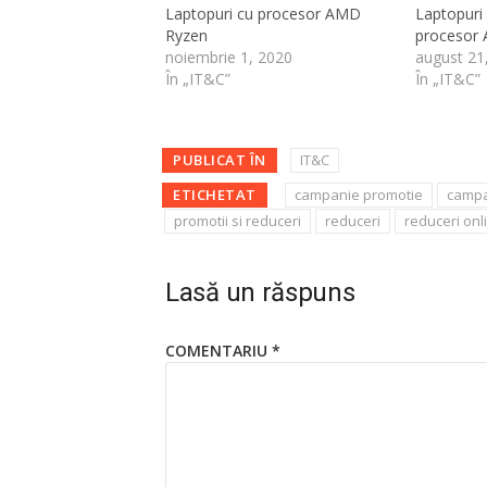
Laptopuri cu procesor AMD
Laptopuri
Ryzen
procesor
noiembrie 1, 2020
august 21
În „IT&C”
În „IT&C”
PUBLICAT ÎN
IT&C
ETICHETAT
campanie promotie
campa
promotii si reduceri
reduceri
reduceri onl
Lasă un răspuns
COMENTARIU
*