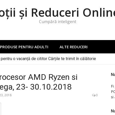
ții și Reduceri Onlin
Cumpără inteligent
PRODUSE PENTRU ADULTI
ALTE REDUCERI
pentru o vacanță de cititor Cărțile te trimit în călătorie
procesor AMD Ryzen si
Nu
ega, 23- 30.10.2018
Fi
PC
23, 2018
0
si
Nu