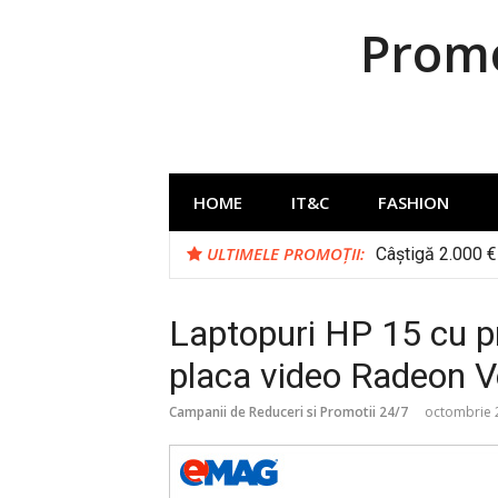
Sari
Promo
la
conținut
HOME
IT&C
FASHION
ULTIMELE PROMOȚII:
Câștigă 2.000 € 
Laptopuri HP 15 cu 
placa video Radeon V
Campanii de Reduceri si Promotii 24/7
octombrie 