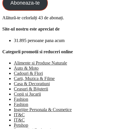
Aboneaza-te
Alătură-te celorlalți 43 de abonați.
Site-ul nostru este apreciat de
31.895 persoane pana acum
Categorii promotii si reduceri online
Alimente si Produse Naturale
Auto & Moto
Cadouri & Flori
Carti, Muzica & Filme
Casa & Decoratiuni
Ceasuri & Bijuterii
Copii si Jucarii
Fashion
Fashion
Ingrijire Personala & Cosmetice
IT&C
IT&C
Petshop