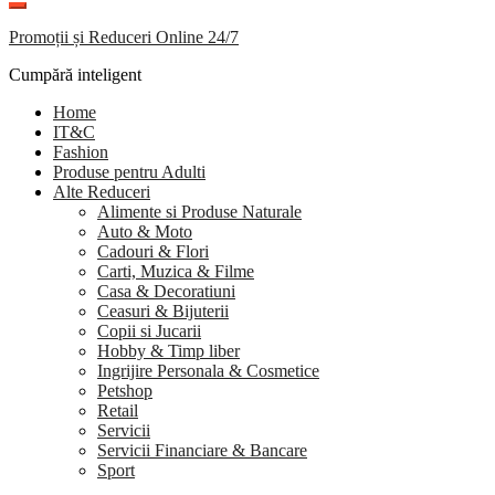
Promoții și Reduceri Online 24/7
Cumpără inteligent
Home
IT&C
Fashion
Produse pentru Adulti
Alte Reduceri
Alimente si Produse Naturale
Auto & Moto
Cadouri & Flori
Carti, Muzica & Filme
Casa & Decoratiuni
Ceasuri & Bijuterii
Copii si Jucarii
Hobby & Timp liber
Ingrijire Personala & Cosmetice
Petshop
Retail
Servicii
Servicii Financiare & Bancare
Sport