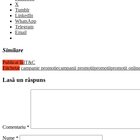
X
Tumblr
LinkedIn
WhatsApp
Telegram
Email
Similare
Publicat în
IT&C
Etichetat
campanie promotie
campanii promotii
promotii
promotii onlin
Lasă un răspuns
Comentariu
*
Nume
*