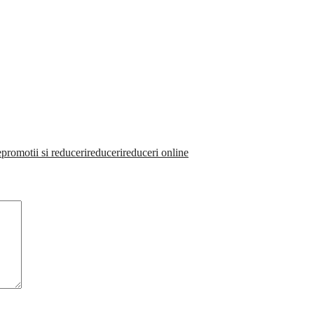
e
promotii si reduceri
reduceri
reduceri online