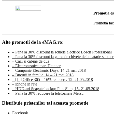
Promotia es
Promotia fac
Alte promotii de la eMAG.ro:
– Pana la 30% discount la sculele electrice Bosch Professional
– Pana la 30% discount la gama de chivete de bucatarie si ba
– Cazi si cabine de dus
– Electrocasnice mari Heinner
– Campanie Electronic Days, 14-21 mai 2018
– Bucurii in familie, 14 – 21 mai 2018
– [IT] Office 365 – 16% reducere, 15- 21.05.2018
– iphone in rate
– HDD-uri Seagate backup Plus Slim, 15- 21.05.2018
– Pana la 30% reducere la telefoanele Meizu
Distribuie prietenilor tai aceasta promotie
Facebook