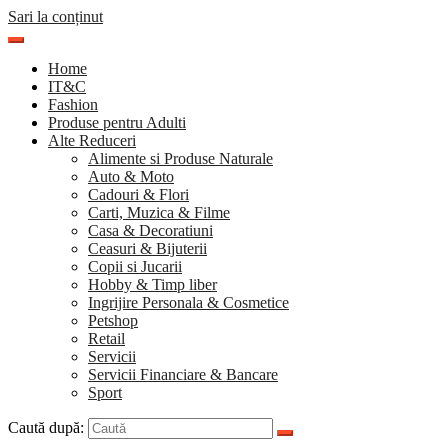
Sari la conținut
Home
IT&C
Fashion
Produse pentru Adulti
Alte Reduceri
Alimente si Produse Naturale
Auto & Moto
Cadouri & Flori
Carti, Muzica & Filme
Casa & Decoratiuni
Ceasuri & Bijuterii
Copii si Jucarii
Hobby & Timp liber
Ingrijire Personala & Cosmetice
Petshop
Retail
Servicii
Servicii Financiare & Bancare
Sport
Caută după: