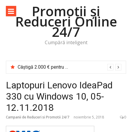
Sari
Promoții și
la
Reduceri Online
conținut
24/7
Cumpără inteligent
Câștigă 2.000 € pentru o vacanță de cititor Cărțile te trimit în călătorie
Laptopuri Lenovo IdeaPad
330 cu Windows 10, 05-
12.11.2018
Campanii de Reduceri si Promotii 24/7
noiembrie 5, 2018
0