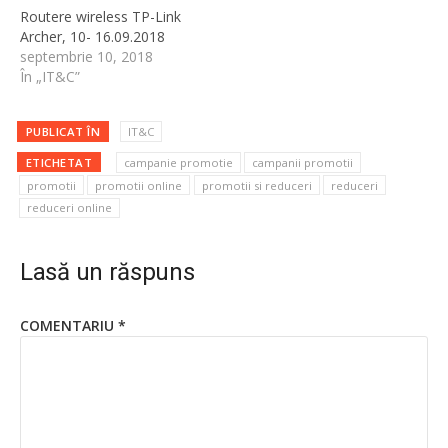
Routere wireless TP-Link
Archer, 10- 16.09.2018
septembrie 10, 2018
În „IT&C”
PUBLICAT ÎN
IT&C
ETICHETAT
campanie promotie
campanii promotii
promotii
promotii online
promotii si reduceri
reduceri
reduceri online
Lasă un răspuns
COMENTARIU
*