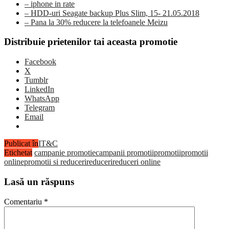
– iphone in rate
– HDD-uri Seagate backup Plus Slim, 15- 21.05.2018
– Pana la 30% reducere la telefoanele Meizu
Distribuie prietenilor tai aceasta promotie
Facebook
X
Tumblr
LinkedIn
WhatsApp
Telegram
Email
Publicat în
IT&C
Etichetat
campanie promotie
campanii promotii
promotii
promotii
online
promotii si reduceri
reduceri
reduceri online
Lasă un răspuns
Comentariu
*