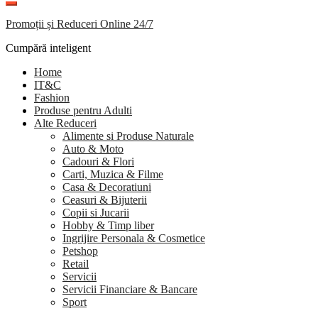
Promoții și Reduceri Online 24/7
Cumpără inteligent
Home
IT&C
Fashion
Produse pentru Adulti
Alte Reduceri
Alimente si Produse Naturale
Auto & Moto
Cadouri & Flori
Carti, Muzica & Filme
Casa & Decoratiuni
Ceasuri & Bijuterii
Copii si Jucarii
Hobby & Timp liber
Ingrijire Personala & Cosmetice
Petshop
Retail
Servicii
Servicii Financiare & Bancare
Sport