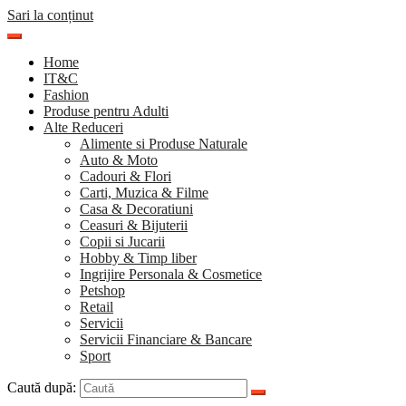
Sari la conținut
Home
IT&C
Fashion
Produse pentru Adulti
Alte Reduceri
Alimente si Produse Naturale
Auto & Moto
Cadouri & Flori
Carti, Muzica & Filme
Casa & Decoratiuni
Ceasuri & Bijuterii
Copii si Jucarii
Hobby & Timp liber
Ingrijire Personala & Cosmetice
Petshop
Retail
Servicii
Servicii Financiare & Bancare
Sport
Caută după: