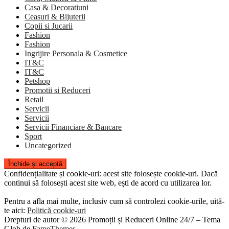
Casa & Decoratiuni
Ceasuri & Bijuterii
Copii si Jucarii
Fashion
Fashion
Ingrijire Personala & Cosmetice
IT&C
IT&C
Petshop
Promotii si Reduceri
Retail
Servicii
Servicii
Servicii Financiare & Bancare
Sport
Uncategorized
Confidențialitate și cookie-uri: acest site folosește cookie-uri. Dacă
continui să folosești acest site web, ești de acord cu utilizarea lor.
Pentru a afla mai multe, inclusiv cum să controlezi cookie-urile, uită-
te aici:
Politică cookie-uri
Drepturi de autor © 2026 Promoții și Reduceri Online 24/7
–
Tema
Glob de
FameThemes