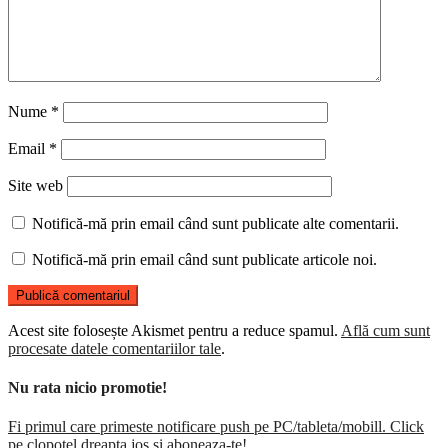
Nume
*
Email
*
Site web
Notifică-mă prin email când sunt publicate alte comentarii.
Notifică-mă prin email când sunt publicate articole noi.
Acest site folosește Akismet pentru a reduce spamul.
Află cum sunt
procesate datele comentariilor tale
.
Nu rata nicio promotie!
Fi primul care primeste notificare push pe PC/tableta/mobill. Click
pe clopotel dreapta jos si aboneaza-te!