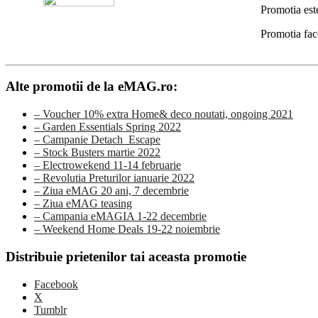
Promotia est
Promotia fac
Alte promotii de la eMAG.ro:
– Voucher 10% extra Home& deco noutati, ongoing 2021
– Garden Essentials Spring 2022
– Campanie Detach_Escape
– Stock Busters martie 2022
– Electrowekend 11-14 februarie
– Revolutia Preturilor ianuarie 2022
– Ziua eMAG 20 ani, 7 decembrie
– Ziua eMAG teasing
– Campania eMAGIA 1-22 decembrie
– Weekend Home Deals 19-22 noiembrie
Distribuie prietenilor tai aceasta promotie
Facebook
X
Tumblr