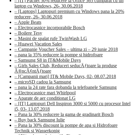
– [IT] Pachet 50% reducere la Office 365 cumparat cu un
laptop cu Windows, 26- 30.06.2018
– [Laptops] Laptopuri premium cu Windows pana la 20%
reducere, 26- 30.06.2018
– Apple Beats
– Electrocasnice incorporabile Bosch
– Boilere Tesy
– Masini de spalat rufe TwinWash LG
– Huawei Vacation Sales
– Campanie Voucher Sales – ultima zi – 29 iunie 2018
– pana la 35% reducere la pompe si hidrofoare
– Samsung S8 in IT&Mobile Days
– Girls Sales Club, Reduceri seducÄƒtoare la produse
Ã®ncÃ¢ntÄƒtoare
– [Campanii mari] IT& Mobile Days, 02- 08.07.2018
– microSD cadou la Samsung
– pana la 24 rate fara dobanda la telefoanele Samsung
– Electrocasnice mari Whirlpool
– Aparate de aer conditionat LG
– [IT] Laptopuri Dell Inspiron 3000 si 5000 cu procesor Intel
i5, 03- 13.07.2018
– Pana la 30% reducere la gama de gradinarit Bosch
– Buy back Samsung Iulie
– Pana la 30% discount la pompe de apa si Hidrofoare
Technik si Wasserkonig