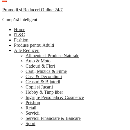
Promoții și Reduceri Online 24/7
Cumpără inteligent
Home
IT&C
Fashion
Produse pentru Adulti
Alte Reduceri
Alimente si Produse Naturale
Auto & Moto
Cadouri & Flori
Carti, Muzica & Filme
Casa & Decoratiuni
Ceasuri & Bijuterii
Copii si Jucarii
Hobby & Timp liber
Ingrijire Personala & Cosmetice
Petshop
Retail
Servicii
Servicii Financiare & Bancare
Sport