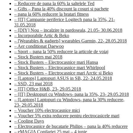
– Reducere de pana la 60% la saltelele Ted
– Gifts – Pana la 40% discount la cosuri si pachete
– pana la 60% reducere la bratari fitness
– [IT] Campanie periferice Logitech pana la 35%, 21-
31.05.2018
– [DIY] Nou – incalzire in pardoseala, 21.05- 30.06.2018
– Incorporabile Artic & Beko
– [Wearables & gadgets] wearables Garmin, 22- 28.05.2018
– Aer conditionat Daewoo
– Sport – pana la 50% reducere la articole de voiaj
– Stock Busters mai 2018
– Stock Busters – Electrocasnice mari Hansa
– Stock Busters – Electrocasnice mari Whirlpool
– Stock Busters – Electrocasnice mari Arctic si Beko
– [Laptops] Laptopuri ASUS in SB, 22- 24.05.2018
– SSD, 23 mai 2018
– [IT] Office H&B, 23- 29.05.2018
– [IT] Desktopuri cu Windows- pana la 35%, 23- 29.05.2018
– [Laptops] Laptopuri cu Windows- pana la 30% reducere,
23- 29.05.2018
– Voucher 10% electrocasnice mici
– Voucher 5% extra reducere pentru electrocasicele mari
– Cooling Days
– Electrocasnice de bucatarie Philips – pana la 40% reducere
– eMAGIA Copilariei 25 mai – 4 iunie