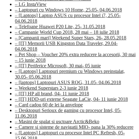
– LG InstaView
– Laptopuri cu Windows 10 Home, 25.05- 04.06.2018
– [Laptops] Laptop ASUS cu procesor Intel i7, 25.05-
04.06.2018
– Telefoane Huawei P20 Lite, 25- 31.05.2018
– Campanie World Cup 2018, 28 mai – 18 iulie 2018
– [Campanii mari] Weekend Super Stars, 26- 28.05.2018
– [IT] Memorii USB Kingston Data Traveler, 29.04-
04.06.2018
– Pet Shop – Voucher 20% extra reducere la accesorii, 30 mai
– 15 iunie 2018
– [IT] Periferice Microsoft, 30 mai- 05 iunie
– [Laptops] Laptopuri premium cu Windows preinstalat,
30.05- 05.06.2018
– [laptops] Laptopuri ASUS ROG, 31.05- 04.06.2018
– Weekend Superstars 2-3 iunie 2018
– [IT] HP all brand, 04- 11 iunie 2018
– [IT] HDD-uri externe Seagate LaCie, 04- 11 iunie 2018
– Card cadou 60 de lei la anvelope
– Desktopuri Serioux de gaming cu procesor Intel, 05-
11.06.2018
– Masini de spalat si usctoare Arctic&Beko
– Camere si sisteme de navigatii MIO- pana la 30% reducere
– [Laptops] Laptopuri cu procesor Intel PC Refresh, 05-
15.06.2018