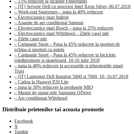
– 15% reducere la jucariile Fingerlings
– [IT] Servere Dell cu procesor Intel Xeon Silver, 06.07.2018
– Week-end Superstars – pana la 40% reducere
– Electrocasnice mari Indesit
– Aparate de aer conditionat Samsun
– Electrocasnice mari Bosch – pana la 25% reducere
– Electrocasnice mari Whirlpool – Zilele casei tale
– Zilele casei tale
– Campanie Sport – Pana la 45% reducere la sporturi de
echipa si sporturi cu paleta
– Campanie Sport – Pana la 45% reducere la biciclete,
role&trotinete si skateboard, 10-16 iulie 2018
– pana la 40% reducere la accesoriile si tehnologiile smart
Trust
– [IT] Laptopuri Dell Inspiron 5000 si 7000, 10- 16.07.2018
– Cadou la Huawei P20 Lite
– pana la 30% reducere la produsele MIO
– Masini de spalat rufe Samsung QDrive
– Aer conditionat Whirlpool
Distribuie prietenilor tai aceasta promotie
Facebook
X
Tumblr