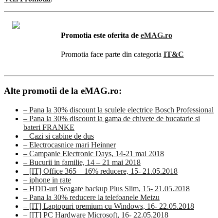
Promotia este oferita de
eMAG.ro
Promotia face parte din categoria
IT&C
Alte promotii de la eMAG.ro:
– Pana la 30% discount la sculele electrice Bosch Professional
– Pana la 30% discount la gama de chivete de bucatarie si
bateri FRANKE
– Cazi si cabine de dus
– Electrocasnice mari Heinner
– Campanie Electronic Days, 14-21 mai 2018
– Bucurii in familie, 14 – 21 mai 2018
– [IT] Office 365 – 16% reducere, 15- 21.05.2018
– iphone in rate
– HDD-uri Seagate backup Plus Slim, 15- 21.05.2018
– Pana la 30% reducere la telefoanele Meizu
– [IT] Laptopuri premium cu Windows, 16- 22.05.2018
– [IT] PC Hardware Microsoft, 16- 22.05.2018