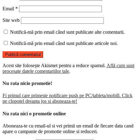
Email
*
Site web
Notifică-mă prin email când sunt publicate alte comentarii.
Notifică-mă prin email când sunt publicate articole noi.
Acest site folosește Akismet pentru a reduce spamul.
Află cum sunt
procesate datele comentariilor tale
.
Nu rata nicio promotie!
Fi primul care primeste notificare push pe PC/tableta/mobill. Click
pe clopotel dreapta jos si aboneaza-te!
Nu rata nici o promotie online
Aboneaza-te cu email-ul si vei primii un email de fiecare data cand
apare o campanie de promotie online si reduceri.