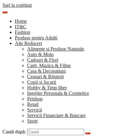
Sari la conținut
Home
IT&C
Fashion
Produse pentru Adulti
Alte Reduceri
Alimente si Produse Naturale
Auto & Moto
Cadouri & Flori
Carti, Muzica & Filme
Casa & Decoratiuni
Ceasuri & Bijuterii
Copii si Jucarii
Hobby & Timp liber
Ingrijire Personala & Cosmetice
Petshop
Retail
Servicii
Servicii Financiare & Bancare
Sport
Caută după: