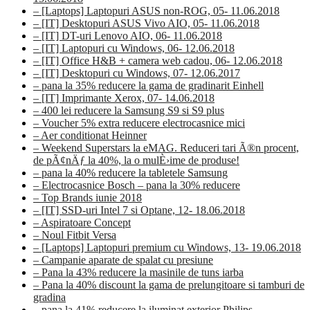
– [Laptops] Laptopuri ASUS non-ROG, 05- 11.06.2018
– [IT] Desktopuri ASUS Vivo AIO, 05- 11.06.2018
– [IT] DT-uri Lenovo AIO, 06- 11.06.2018
– [IT] Laptopuri cu Windows, 06- 12.06.2018
– [IT] Office H&B + camera web cadou, 06- 12.06.2018
– [IT] Desktopuri cu Windows, 07- 12.06.2017
– pana la 35% reducere la gama de gradinarit Einhell
– [IT] Imprimante Xerox, 07- 14.06.2018
– 400 lei reducere la Samsung S9 si S9 plus
– Voucher 5% extra reducere electrocasnice mici
– Aer conditionat Heinner
– Weekend Superstars la eMAG. Reduceri tari Ã®n procent,
de pÃ¢nÄƒ la 40%, la o mulÈ›ime de produse!
– pana la 40% reducere la tabletele Samsung
– Electrocasnice Bosch – pana la 30% reducere
– Top Brands iunie 2018
– [IT] SSD-uri Intel 7 si Optane, 12- 18.06.2018
– Aspiratoare Concept
– Noul Fitbit Versa
– [Laptops] Laptopuri premium cu Windows, 13- 19.06.2018
– Campanie aparate de spalat cu presiune
– Pana la 43% reducere la masinile de tuns iarba
– Pana la 40% discount la gama de prelungitoare si tamburi de
gradina
– pana la 41% reducere la iluminat exterior Philips