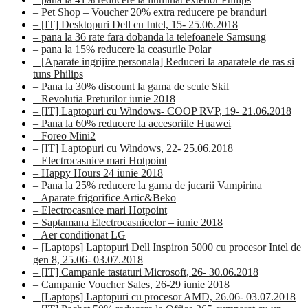
– Pet Shop – Voucher 20% extra reducere pe branduri
– [IT] Desktopuri Dell cu Intel, 15- 25.06.2018
– pana la 36 rate fara dobanda la telefoanele Samsung
– pana la 15% reducere la ceasurile Polar
– [Aparate ingrijire personala] Reduceri la aparatele de ras si
tuns Philips
– Pana la 30% discount la gama de scule Skil
– Revolutia Preturilor iunie 2018
– [IT] Laptopuri cu Windows- COOP RVP, 19- 21.06.2018
– Pana la 60% reducere la accesoriile Huawei
– Foreo Mini2
– [IT] Laptopuri cu Windows, 22- 25.06.2018
– Electrocasnice mari Hotpoint
– Happy Hours 24 iunie 2018
– Pana la 25% reducere la gama de jucarii Vampirina
– Aparate frigorifice Artic&Beko
– Electrocasnice mari Hotpoint
– Saptamana Electrocasnicelor – iunie 2018
– Aer conditionat LG
– [Laptops] Laptopuri Dell Inspiron 5000 cu procesor Intel de
gen 8, 25.06- 03.07.2018
– [IT] Campanie tastaturi Microsoft, 26- 30.06.2018
– Campanie Voucher Sales, 26-29 iunie 2018
– [Laptops] Laptopuri cu procesor AMD, 26.06- 03.07.2018