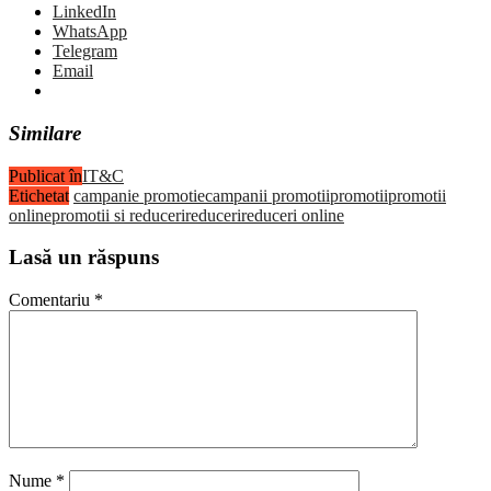
LinkedIn
WhatsApp
Telegram
Email
Similare
Publicat în
IT&C
Etichetat
campanie promotie
campanii promotii
promotii
promotii
online
promotii si reduceri
reduceri
reduceri online
Lasă un răspuns
Comentariu
*
Nume
*