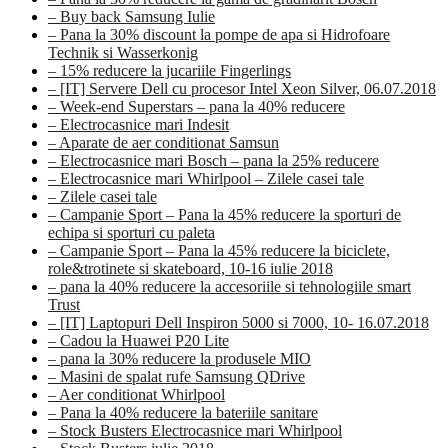
– Buy back Samsung Iulie
– Pana la 30% discount la pompe de apa si Hidrofoare
Technik si Wasserkonig
– 15% reducere la jucariile Fingerlings
– [IT] Servere Dell cu procesor Intel Xeon Silver, 06.07.2018
– Week-end Superstars – pana la 40% reducere
– Electrocasnice mari Indesit
– Aparate de aer conditionat Samsun
– Electrocasnice mari Bosch – pana la 25% reducere
– Electrocasnice mari Whirlpool – Zilele casei tale
– Zilele casei tale
– Campanie Sport – Pana la 45% reducere la sporturi de
echipa si sporturi cu paleta
– Campanie Sport – Pana la 45% reducere la biciclete,
role&trotinete si skateboard, 10-16 iulie 2018
– pana la 40% reducere la accesoriile si tehnologiile smart
Trust
– [IT] Laptopuri Dell Inspiron 5000 si 7000, 10- 16.07.2018
– Cadou la Huawei P20 Lite
– pana la 30% reducere la produsele MIO
– Masini de spalat rufe Samsung QDrive
– Aer conditionat Whirlpool
– Pana la 40% reducere la bateriile sanitare
– Stock Busters Electrocasnice mari Whirlpool