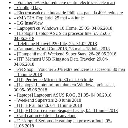
– Voucher 5% extra reducere pentru electrocasicele mari
– Cooling Days
– Electrocasnice de bucatarie Philips – pana la 40% reducere
– eMAGIA Copilariei 25 mai – 4 iunie
– LG InstaView
– Laptopuri cu Windows 10 Home, 25.05- 04.06.2018
– [Laptops] Laptop ASUS cu procesor Intel i7, 25.05-
04.06.2018
– Telefoane Huawei P20 Lite, 25- 31.05.2018
– Campanie World Cup 2018, 28 mai – 18 iulie 2018
– [Campanii mari] Weekend Super Stars, 26- 28.05.2018
– [IT] Memorii USB Kingston Data Traveler, 29.04-
04.06.2018
– Pet Shop – Voucher 20% extra reducere la accesorii, 30 mai
– 15 iunie 2018
– [IT] Periferice Microsoft, 30 mai- 05 iunie
– [Laptops] Laptopuri premium cu Windows preinstalat,
30.05- 05.06.2018
– [laptops] Laptopuri ASUS ROG, 31.05- 04.06.2018
– Weekend Superstars 2-3 iunie 2018
– [IT] HP all brand, 04- 11 iunie 2018
– [IT] HDD-uri externe Seagate LaCie, 04- 11 iunie 2018
– Card cadou 60 de lei la anvelope
– Desktopuri Serioux de gaming cu procesor Intel, 05-
11.06.2018