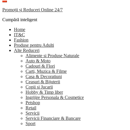
Promoții și Reduceri Online 24/7
Cumpără inteligent
Home
IT&C
Fashion
Produse pentru Adulti
Alte Reduceri
Alimente si Produse Naturale
Auto & Moto
Cadouri & Flori
Carti, Muzica & Filme
Casa & Decoratiuni
Ceasuri & Bijuterii
Copii si Jucarii
Hobby & Timp liber
Ingrijire Personala & Cosmetice
Petshop
Retail
Servicii
Servicii Financiare & Bancare
Sport