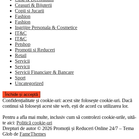
Ceasuri & Bijuterii
Copii si Jucarii
Fashion
Fashion
Ingrijire Personala & Cosmetice
IT&C
IT&C
Petshop
Promotii si Reduceri
Retail
Servicii
Servicii
Servicii Financiare & Bancare
Sport
Uncategorized
Confidențialitate și cookie-uri: acest site folosește cookie-uri. Dacă
continui să folosești acest site web, ești de acord cu utilizarea lor.
Pentru a afla mai multe, inclusiv cum să controlezi cookie-urile, uită-
te aici:
Politică cookie-uri
Drepturi de autor © 2026 Promoții și Reduceri Online 24/7
–
Tema
Glob de
FameThemes