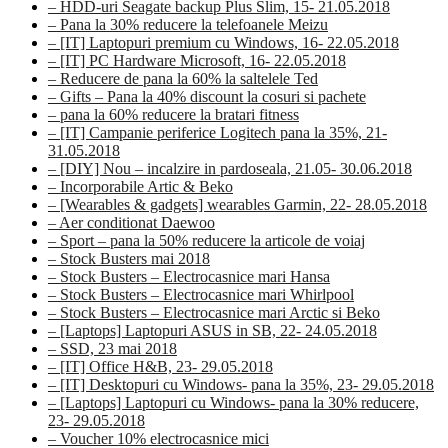
– HDD-uri Seagate backup Plus Slim, 15- 21.05.2018
– Pana la 30% reducere la telefoanele Meizu
– [IT] Laptopuri premium cu Windows, 16- 22.05.2018
– [IT] PC Hardware Microsoft, 16- 22.05.2018
– Reducere de pana la 60% la saltelele Ted
– Gifts – Pana la 40% discount la cosuri si pachete
– pana la 60% reducere la bratari fitness
– [IT] Campanie periferice Logitech pana la 35%, 21-
31.05.2018
– [DIY] Nou – incalzire in pardoseala, 21.05- 30.06.2018
– Incorporabile Artic & Beko
– [Wearables & gadgets] wearables Garmin, 22- 28.05.2018
– Aer conditionat Daewoo
– Sport – pana la 50% reducere la articole de voiaj
– Stock Busters mai 2018
– Stock Busters – Electrocasnice mari Hansa
– Stock Busters – Electrocasnice mari Whirlpool
– Stock Busters – Electrocasnice mari Arctic si Beko
– [Laptops] Laptopuri ASUS in SB, 22- 24.05.2018
– SSD, 23 mai 2018
– [IT] Office H&B, 23- 29.05.2018
– [IT] Desktopuri cu Windows- pana la 35%, 23- 29.05.2018
– [Laptops] Laptopuri cu Windows- pana la 30% reducere,
23- 29.05.2018
– Voucher 10% electrocasnice mici