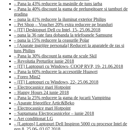
– Pana la 43% reducere la masinile de tuns iarba
– Pana la 40% discount la gama de prelungitoare si tamburi de
gradina
– pana la 41% reducere la iluminat exterior Philips
– Pet Shop – Voucher 20% extra reducere pe branduri
– [IT] Desktopuri Dell cu Intel, 15- 25.06.2018
– pana la 36 rate fara dobanda la telefoanele Samsung
– pana la 15% reducere la ceasurile Polar
– [Aparate ingrijire personala] Reduceri la aparatele de ras si
tuns Philips
– Pana la 30% discount la gama de scule Skil
– Revolutia Preturilor iunie 2018
– [IT] Laptopuri cu Windows- COOP RVP, 19- 21.06.2018
– Pana la 60% reducere la accesoriile Huawei
– Foreo Mini2
– [IT] Laptopuri cu Windows, 22- 25.06.2018
– Electrocasnice mari Hotpoint
– Happy Hours 24 iunie 2018
– Pana la 25% reducere la gama de jucarii Vampirina
– Aparate frigorifice Artic&Beko
– Electrocasnice mari Hotpoint
– Saptamana Electrocasnicelor – iunie 2018
– Aer conditionat LG
– [Laptops] Laptopuri Dell Inspiron 5000 cu procesor Intel de
gen 8, 25.06- 03.07.2018