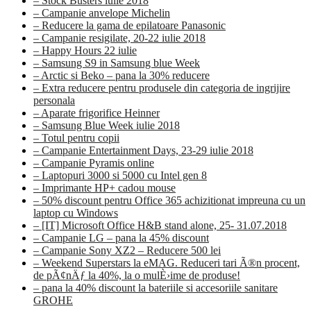
– Stock Busters iulie 2018
– Campanie anvelope Michelin
– Reducere la gama de epilatoare Panasonic
– Campanie resigilate, 20-22 iulie 2018
– Happy Hours 22 iulie
– Samsung S9 in Samsung blue Week
– Arctic si Beko – pana la 30% reducere
– Extra reducere pentru produsele din categoria de ingrijire
personala
– Aparate frigorifice Heinner
– Samsung Blue Week iulie 2018
– Totul pentru copii
– Campanie Entertainment Days, 23-29 iulie 2018
– Campanie Pyramis online
– Laptopuri 3000 si 5000 cu Intel gen 8
– Imprimante HP+ cadou mouse
– 50% discount pentru Office 365 achizitionat impreuna cu un
laptop cu Windows
– [IT] Microsoft Office H&B stand alone, 25- 31.07.2018
– Campanie LG – pana la 45% discount
– Campanie Sony XZ2 – Reducere 500 lei
– Weekend Superstars la eMAG. Reduceri tari Ã®n procent,
de pÃ¢nÄƒ la 40%, la o mulÈ›ime de produse!
– pana la 40% discount la bateriile si accesoriile sanitare
GROHE