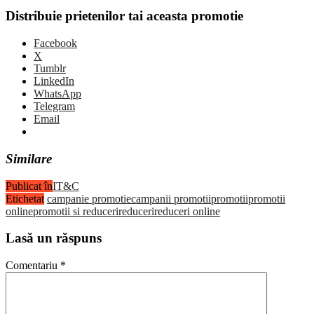
Distribuie prietenilor tai aceasta promotie
Facebook
X
Tumblr
LinkedIn
WhatsApp
Telegram
Email
Similare
Publicat în
IT&C
Etichetat
campanie promotie
campanii promotii
promotii
promotii
online
promotii si reduceri
reduceri
reduceri online
Lasă un răspuns
Comentariu
*