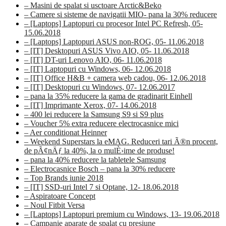
– Masini de spalat si usctoare Arctic&Beko
– Camere si sisteme de navigatii MIO- pana la 30% reducere
– [Laptops] Laptopuri cu procesor Intel PC Refresh, 05-
15.06.2018
– [Laptops] Laptopuri ASUS non-ROG, 05- 11.06.2018
– [IT] Desktopuri ASUS Vivo AIO, 05- 11.06.2018
– [IT] DT-uri Lenovo AIO, 06- 11.06.2018
– [IT] Laptopuri cu Windows, 06- 12.06.2018
– [IT] Office H&B + camera web cadou, 06- 12.06.2018
– [IT] Desktopuri cu Windows, 07- 12.06.2017
– pana la 35% reducere la gama de gradinarit Einhell
– [IT] Imprimante Xerox, 07- 14.06.2018
– 400 lei reducere la Samsung S9 si S9 plus
– Voucher 5% extra reducere electrocasnice mici
– Aer conditionat Heinner
– Weekend Superstars la eMAG. Reduceri tari Ã®n procent,
de pÃ¢nÄƒ la 40%, la o mulÈ›ime de produse!
– pana la 40% reducere la tabletele Samsung
– Electrocasnice Bosch – pana la 30% reducere
– Top Brands iunie 2018
– [IT] SSD-uri Intel 7 si Optane, 12- 18.06.2018
– Aspiratoare Concept
– Noul Fitbit Versa
– [Laptops] Laptopuri premium cu Windows, 13- 19.06.2018
– Campanie aparate de spalat cu presiune