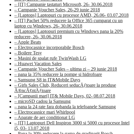
– [IT] Campanie tastaturi Microsoft, 26- 30.06.2018
– Campanie Voucher Sales, 26-29 iunie 2018
– [Laptops] Laptopuri cu procesor AMD, 26.06- 03.07.2018
– [IT] Pachet 50% reducere la Office 365 cumparat cu un
laptop cu Windows, 26- 30.06.2018
– [Laptops] Laptopuri premium cu Windows pana la 20%
reducere, 26- 30.06.2018
– Apple Beats
– Electrocasnice incorporabile Bosch
– Boilere Tesy
– Masini de spalat rufe TwinWash LG
– Huawei Vacation Sales
– Campanie Voucher Sales – ultima zi – 29 iunie 2018
– pana la 35% reducere la pompe si hidrofoare
– Samsung S8 in IT&Mobile Days
– Girls Sales Club, Reduceri seducÄƒtoare la produse
Ã®ncÃ¢ntÄƒtoare
– [Campanii mari] IT& Mobile Days, 02- 08.07.2018
– microSD cadou la Samsung
– pana la 24 rate fara dobanda la telefoanele Samsung
– Electrocasnice mari Whirlpool
– Aparate de aer conditionat LG
– [IT] Laptopuri Dell Inspiron 3000 si 5000 cu procesor Intel
i5, 03- 13.07.2018
– Pana la 30% reducere la gama de gradinarit Bosch