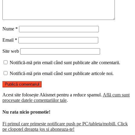
Nume
*
Email
*
Site web
Notifică-mă prin email când sunt publicate alte comentarii.
Notifică-mă prin email când sunt publicate articole noi.
Acest site folosește Akismet pentru a reduce spamul.
Află cum sunt
procesate datele comentariilor tale
.
Nu rata nicio promotie!
Fi primul care primeste notificare push pe PC/tableta/mobill. Click
pe clopotel dreapta jos si aboneaza-te!