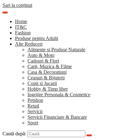
Sari la conținut
Home
IT&C
Fashion
Produse pentru Adulti
Alte Reduceri
Alimente si Produse Naturale
Auto & Moto
Cadouri & Flori
Carti, Muzica & Filme
Casa & Decoratiuni
Ceasuri & Bijuterii
Copii si Jucarii
Hobby & Timp liber
Ingrijire Personala & Cosmetice
Petshop
Retail
Servicii
Servicii Financiare & Bancare
Sport
Caută după: