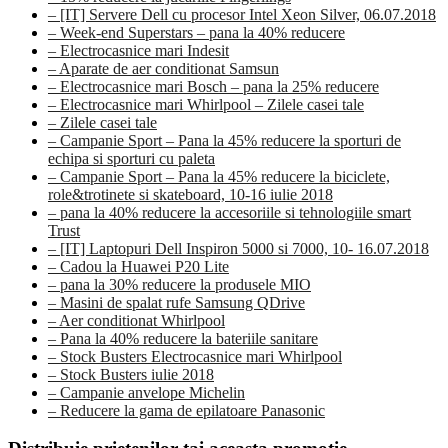
– [IT] Servere Dell cu procesor Intel Xeon Silver, 06.07.2018
– Week-end Superstars – pana la 40% reducere
– Electrocasnice mari Indesit
– Aparate de aer conditionat Samsun
– Electrocasnice mari Bosch – pana la 25% reducere
– Electrocasnice mari Whirlpool – Zilele casei tale
– Zilele casei tale
– Campanie Sport – Pana la 45% reducere la sporturi de
echipa si sporturi cu paleta
– Campanie Sport – Pana la 45% reducere la biciclete,
role&trotinete si skateboard, 10-16 iulie 2018
– pana la 40% reducere la accesoriile si tehnologiile smart
Trust
– [IT] Laptopuri Dell Inspiron 5000 si 7000, 10- 16.07.2018
– Cadou la Huawei P20 Lite
– pana la 30% reducere la produsele MIO
– Masini de spalat rufe Samsung QDrive
– Aer conditionat Whirlpool
– Pana la 40% reducere la bateriile sanitare
– Stock Busters Electrocasnice mari Whirlpool
– Stock Busters iulie 2018
– Campanie anvelope Michelin
– Reducere la gama de epilatoare Panasonic