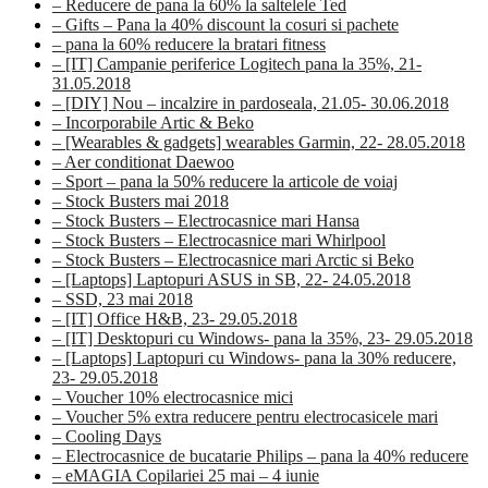
– Reducere de pana la 60% la saltelele Ted
– Gifts – Pana la 40% discount la cosuri si pachete
– pana la 60% reducere la bratari fitness
– [IT] Campanie periferice Logitech pana la 35%, 21-
31.05.2018
– [DIY] Nou – incalzire in pardoseala, 21.05- 30.06.2018
– Incorporabile Artic & Beko
– [Wearables & gadgets] wearables Garmin, 22- 28.05.2018
– Aer conditionat Daewoo
– Sport – pana la 50% reducere la articole de voiaj
– Stock Busters mai 2018
– Stock Busters – Electrocasnice mari Hansa
– Stock Busters – Electrocasnice mari Whirlpool
– Stock Busters – Electrocasnice mari Arctic si Beko
– [Laptops] Laptopuri ASUS in SB, 22- 24.05.2018
– SSD, 23 mai 2018
– [IT] Office H&B, 23- 29.05.2018
– [IT] Desktopuri cu Windows- pana la 35%, 23- 29.05.2018
– [Laptops] Laptopuri cu Windows- pana la 30% reducere,
23- 29.05.2018
– Voucher 10% electrocasnice mici
– Voucher 5% extra reducere pentru electrocasicele mari
– Cooling Days
– Electrocasnice de bucatarie Philips – pana la 40% reducere
– eMAGIA Copilariei 25 mai – 4 iunie