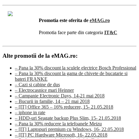
Promotia este oferita de
eMAG.ro
Promotia face parte din categoria
IT&C
Alte promotii de la eMAG.ro:
– Pana la 30% discount la sculele electrice Bosch Professional
– Pana la 30% discount la gama de chivete de bucatarie si
bateri FRANKE
– Cazi si cabine de dus
– Electrocasnice mari Heinner
– Campanie Electronic Days, 14-21 mai 2018
– Bucurii in familie, 14 – 21 mai 2018
– [IT] Office 365 – 16% reducere, 15- 21.05.2018
– iphone in rate
– HDD-uri Seagate backup Plus Slim, 15- 21.05.2018
– Pana la 30% reducere la telefoanele Meizu
– [IT] Laptopuri premium cu Windows, 16- 22.05.2018
– [IT] PC Hardware Microsoft, 16- 22.05.2018