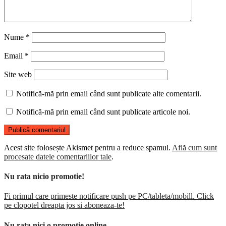
Nume
*
Email
*
Site web
Notifică-mă prin email când sunt publicate alte comentarii.
Notifică-mă prin email când sunt publicate articole noi.
Acest site folosește Akismet pentru a reduce spamul.
Află cum sunt
procesate datele comentariilor tale
.
Nu rata nicio promotie!
Fi primul care primeste notificare push pe PC/tableta/mobill. Click
pe clopotel dreapta jos si aboneaza-te!
Nu rata nici o promotie online