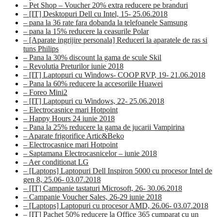
– Pet Shop – Voucher 20% extra reducere pe branduri
– [IT] Desktopuri Dell cu Intel, 15- 25.06.2018
– pana la 36 rate fara dobanda la telefoanele Samsung
– pana la 15% reducere la ceasurile Polar
– [Aparate ingrijire personala] Reduceri la aparatele de ras si
tuns Philips
– Pana la 30% discount la gama de scule Skil
– Revolutia Preturilor iunie 2018
– [IT] Laptopuri cu Windows- COOP RVP, 19- 21.06.2018
– Pana la 60% reducere la accesoriile Huawei
– Foreo Mini2
– [IT] Laptopuri cu Windows, 22- 25.06.2018
– Electrocasnice mari Hotpoint
– Happy Hours 24 iunie 2018
– Pana la 25% reducere la gama de jucarii Vampirina
– Aparate frigorifice Artic&Beko
– Electrocasnice mari Hotpoint
– Saptamana Electrocasnicelor – iunie 2018
– Aer conditionat LG
– [Laptops] Laptopuri Dell Inspiron 5000 cu procesor Intel de
gen 8, 25.06- 03.07.2018
– [IT] Campanie tastaturi Microsoft, 26- 30.06.2018
– Campanie Voucher Sales, 26-29 iunie 2018
– [Laptops] Laptopuri cu procesor AMD, 26.06- 03.07.2018
– [IT] Pachet 50% reducere la Office 365 cumparat cu un