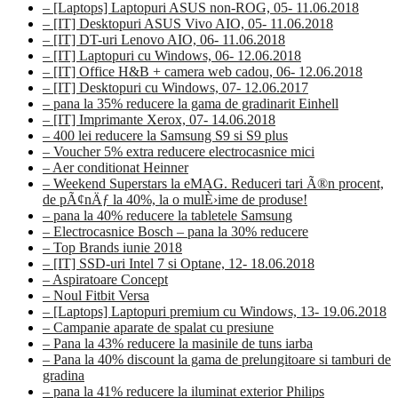
– [Laptops] Laptopuri ASUS non-ROG, 05- 11.06.2018
– [IT] Desktopuri ASUS Vivo AIO, 05- 11.06.2018
– [IT] DT-uri Lenovo AIO, 06- 11.06.2018
– [IT] Laptopuri cu Windows, 06- 12.06.2018
– [IT] Office H&B + camera web cadou, 06- 12.06.2018
– [IT] Desktopuri cu Windows, 07- 12.06.2017
– pana la 35% reducere la gama de gradinarit Einhell
– [IT] Imprimante Xerox, 07- 14.06.2018
– 400 lei reducere la Samsung S9 si S9 plus
– Voucher 5% extra reducere electrocasnice mici
– Aer conditionat Heinner
– Weekend Superstars la eMAG. Reduceri tari Ã®n procent,
de pÃ¢nÄƒ la 40%, la o mulÈ›ime de produse!
– pana la 40% reducere la tabletele Samsung
– Electrocasnice Bosch – pana la 30% reducere
– Top Brands iunie 2018
– [IT] SSD-uri Intel 7 si Optane, 12- 18.06.2018
– Aspiratoare Concept
– Noul Fitbit Versa
– [Laptops] Laptopuri premium cu Windows, 13- 19.06.2018
– Campanie aparate de spalat cu presiune
– Pana la 43% reducere la masinile de tuns iarba
– Pana la 40% discount la gama de prelungitoare si tamburi de
gradina
– pana la 41% reducere la iluminat exterior Philips