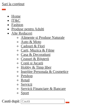
Sari la conținut
Home
IT&C
Fashion
Produse pentru Adulti
Alte Reduceri
Alimente si Produse Naturale
Auto & Moto
Cadouri & Flori
Carti, Muzica & Filme
Casa & Decoratiuni
Ceasuri & Bijuterii
Copii si Jucarii
Hobby & Timp liber
Ingrijire Personala & Cosmetice
Petshop
Retail
Servicii
Servicii Financiare & Bancare
Sport
Caută după: