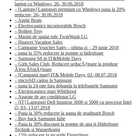
laptop cu Windows, 26- 30.06.2018
– [Laptops] Laptopuri premium cu Windows pana la 20%
reducere, 26- 30.06.2018
– Apple Beats
– Electrocasnice incorporabile Bosch
– Boilere Tesy
– Masini de spalat rufe TwinWash LG
– Huawei Vacation Sales
– Campanie Voucher Sales – ultima zi – 29 iunie 2018
– pana la 35% reducere la pompe si hidrofoare
– Samsung S8 in IT&Mobile Days
– Girls Sales Club, Reduceri seducÄƒtoare la produse
Ã®ncÃ¢ntÄƒtoare
– [Campanii mari] IT& Mobile Days, 02- 08.07.2018
– microSD cadou la Samsung
– pana la 24 rate fara dobanda la telefoanele Samsung
– Electrocasnice mari Whirlpool
– Aparate de aer conditionat LG
– [IT] Laptopuri Dell Inspiron 3000 si 5000 cu procesor Intel
i5, 03- 13.07.2018
– Pana la 30% reducere la gama de gradinarit Bosch
– Buy back Samsung Iulie
– Pana la 30% discount la pompe de apa si Hidrofoare
Technik si Wasserkonig
– 15% reducere la jucariile Fingerlings