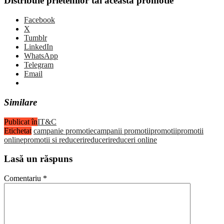
Distribuie prietenilor tai aceasta promotie
Facebook
X
Tumblr
LinkedIn
WhatsApp
Telegram
Email
Similare
Publicat în
IT&C
Etichetat
campanie promotie
campanii promotii
promotii
promotii
online
promotii si reduceri
reduceri
reduceri online
Lasă un răspuns
Comentariu
*