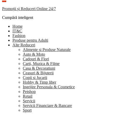
Promoții și Reduceri Online 24/7
Cumpără inteligent
Home
IT&C
Fashion
Produse pentru Adulti
Alte Reduceri
Alimente si Produse Naturale
Auto & Moto
Cadouri & Flori
Carti, Muzica & Filme
Casa & Decoratiuni
Ceasuri & Bijuterii
Copii si Jucarii
Hobby & Timp liber
Ingrijire Personala & Cosmetice
Petshop
Retail
Servicii
Servicii Financiare & Bancare
Sport