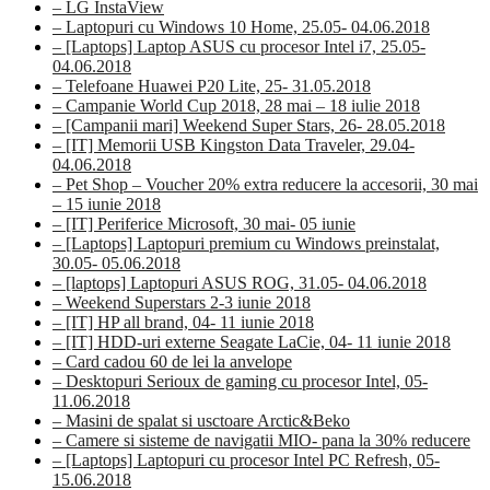
– LG InstaView
– Laptopuri cu Windows 10 Home, 25.05- 04.06.2018
– [Laptops] Laptop ASUS cu procesor Intel i7, 25.05-
04.06.2018
– Telefoane Huawei P20 Lite, 25- 31.05.2018
– Campanie World Cup 2018, 28 mai – 18 iulie 2018
– [Campanii mari] Weekend Super Stars, 26- 28.05.2018
– [IT] Memorii USB Kingston Data Traveler, 29.04-
04.06.2018
– Pet Shop – Voucher 20% extra reducere la accesorii, 30 mai
– 15 iunie 2018
– [IT] Periferice Microsoft, 30 mai- 05 iunie
– [Laptops] Laptopuri premium cu Windows preinstalat,
30.05- 05.06.2018
– [laptops] Laptopuri ASUS ROG, 31.05- 04.06.2018
– Weekend Superstars 2-3 iunie 2018
– [IT] HP all brand, 04- 11 iunie 2018
– [IT] HDD-uri externe Seagate LaCie, 04- 11 iunie 2018
– Card cadou 60 de lei la anvelope
– Desktopuri Serioux de gaming cu procesor Intel, 05-
11.06.2018
– Masini de spalat si usctoare Arctic&Beko
– Camere si sisteme de navigatii MIO- pana la 30% reducere
– [Laptops] Laptopuri cu procesor Intel PC Refresh, 05-
15.06.2018