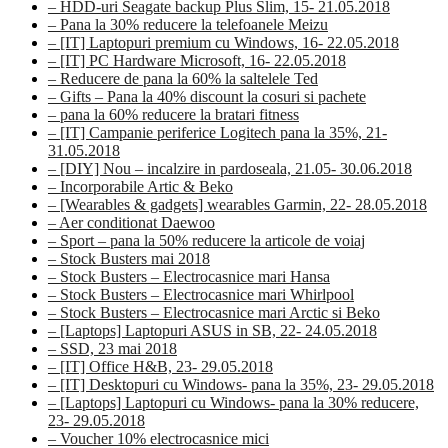
– HDD-uri Seagate backup Plus Slim, 15- 21.05.2018
– Pana la 30% reducere la telefoanele Meizu
– [IT] Laptopuri premium cu Windows, 16- 22.05.2018
– [IT] PC Hardware Microsoft, 16- 22.05.2018
– Reducere de pana la 60% la saltelele Ted
– Gifts – Pana la 40% discount la cosuri si pachete
– pana la 60% reducere la bratari fitness
– [IT] Campanie periferice Logitech pana la 35%, 21-
31.05.2018
– [DIY] Nou – incalzire in pardoseala, 21.05- 30.06.2018
– Incorporabile Artic & Beko
– [Wearables & gadgets] wearables Garmin, 22- 28.05.2018
– Aer conditionat Daewoo
– Sport – pana la 50% reducere la articole de voiaj
– Stock Busters mai 2018
– Stock Busters – Electrocasnice mari Hansa
– Stock Busters – Electrocasnice mari Whirlpool
– Stock Busters – Electrocasnice mari Arctic si Beko
– [Laptops] Laptopuri ASUS in SB, 22- 24.05.2018
– SSD, 23 mai 2018
– [IT] Office H&B, 23- 29.05.2018
– [IT] Desktopuri cu Windows- pana la 35%, 23- 29.05.2018
– [Laptops] Laptopuri cu Windows- pana la 30% reducere,
23- 29.05.2018
– Voucher 10% electrocasnice mici