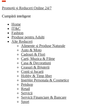
Promoții și Reduceri Online 24/7
Cumpără inteligent
Home
IT&C
Fashion
Produse pentru Adulti
Alte Reduceri
Alimente si Produse Naturale
Auto & Moto
Cadouri & Flori
Carti, Muzica & Filme
Casa & Decoratiuni
Ceasuri & Bijuterii
Copii si Jucarii
Hobby & Timp liber
Ingrijire Personala & Cosmetice
Petshop
Retail
Servicii
Servicii Financiare & Bancare
Sport