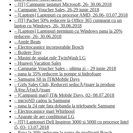
– [IT] Campanie tastaturi Microsoft, 26- 30.06.2018
– Campanie Voucher Sales, 26-29 iunie 2018
– [Laptops] Laptopuri cu procesor AMD, 26.06- 03.07.2018
– [IT] Pachet 50% reducere la Office 365 cumparat cu un
laptop cu Windows, 26- 30.06.2018
– [Laptops] Laptopuri premium cu Windows pana la 20%
reducere, 26- 30.06.2018
– Apple Beats
– Electrocasnice incorporabile Bosch
– Boilere Tesy
– Masini de spalat rufe TwinWash LG
– Huawei Vacation Sales
– Campanie Voucher Sales – ultima zi – 29 iunie 2018
– pana la 35% reducere la pompe si hidrofoare
– Samsung S8 in IT&Mobile Days
– Girls Sales Club, Reduceri seducÄƒtoare la produse
Ã®ncÃ¢ntÄƒtoare
– [Campanii mari] IT& Mobile Days, 02- 08.07.2018
– microSD cadou la Samsung
– pana la 24 rate fara dobanda la telefoanele Samsung
– Electrocasnice mari Whirlpool
– Aparate de aer conditionat LG
– [IT] Laptopuri Dell Inspiron 3000 si 5000 cu procesor Intel
i5, 03- 13.07.2018
– Pana la 30% reducere la gama de gradinarit Bosch