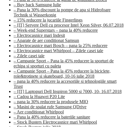
– Buy back Samsung Iulie
– Pana la 30% discount la pompe de apa si Hidrofoare
Technik si Wasserkonig
– 15% reducere la jucariile Fingerlings
– [IT] Servere Dell cu procesor Intel Xeon Silver, 06.07.2018
– Week-end Superstars – pana la 40% reducere
– Electrocasnice mari Indesit
– Aparate de aer conditionat Samsun
– Electrocasnice mari Bosch – pana la 25% reducere
– Electrocasnice mari Whirlpool – Zilele casei tale
– Zilele casei tale
– Campanie Sport – Pana la 45% reducere la sporturi de
echipa si sporturi cu paleta
– Campanie Sport – Pana la 45% reducere la biciclete,
role&trotinete si skateboard, 10-16 iulie 2018
– pana la 40% reducere la accesoriile si tehnologiile smart
Trust
– [IT] Laptopuri Dell Inspiron 5000 si 7000, 10- 16.07.2018
– Cadou la Huawei P20 Lite
– pana la 30% reducere la produsele MIO
– Masini de spalat rufe Samsung QDrive
– Aer conditionat Whirlpool
– Pana la 40% reducere la bateriile sanitare
– Stock Busters Electrocasnice mari Whirlpool