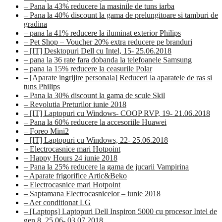
– Pana la 43% reducere la masinile de tuns iarba
– Pana la 40% discount la gama de prelungitoare si tamburi de
gradina
– pana la 41% reducere la iluminat exterior Philips
– Pet Shop – Voucher 20% extra reducere pe branduri
– [IT] Desktopuri Dell cu Intel, 15- 25.06.2018
– pana la 36 rate fara dobanda la telefoanele Samsung
– pana la 15% reducere la ceasurile Polar
– [Aparate ingrijire personala] Reduceri la aparatele de ras si
tuns Philips
– Pana la 30% discount la gama de scule Skil
– Revolutia Preturilor iunie 2018
– [IT] Laptopuri cu Windows- COOP RVP, 19- 21.06.2018
– Pana la 60% reducere la accesoriile Huawei
– Foreo Mini2
– [IT] Laptopuri cu Windows, 22- 25.06.2018
– Electrocasnice mari Hotpoint
– Happy Hours 24 iunie 2018
– Pana la 25% reducere la gama de jucarii Vampirina
– Aparate frigorifice Artic&Beko
– Electrocasnice mari Hotpoint
– Saptamana Electrocasnicelor – iunie 2018
– Aer conditionat LG
– [Laptops] Laptopuri Dell Inspiron 5000 cu procesor Intel de
gen 8, 25.06- 03.07.2018