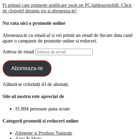
Fi primul care primeste notificare push pe PC/tableta/mobill. Click
pe clopotel dreapta jos si aboneaza-te!
Nu rata nici o promotie online
Aboneaza-te cu email-ul si vei primii un email de fiecare data cand
apare o campanie de promotie online si reduceri.
Adresa de email
Aboneaza-te
Alătură-te celorlalți 43 de abonați.
Site-ul nostru este apreciat de
31.894 persoane pana acum
Categorii promotii si reduceri online
Alimente si Produse Naturale
Auto & Moto