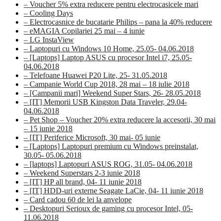
– Voucher 5% extra reducere pentru electrocasicele mari
– Cooling Days
– Electrocasnice de bucatarie Philips – pana la 40% reducere
– eMAGIA Copilariei 25 mai – 4 iunie
– LG InstaView
– Laptopuri cu Windows 10 Home, 25.05- 04.06.2018
– [Laptops] Laptop ASUS cu procesor Intel i7, 25.05-
04.06.2018
– Telefoane Huawei P20 Lite, 25- 31.05.2018
– Campanie World Cup 2018, 28 mai – 18 iulie 2018
– [Campanii mari] Weekend Super Stars, 26- 28.05.2018
– [IT] Memorii USB Kingston Data Traveler, 29.04-
04.06.2018
– Pet Shop – Voucher 20% extra reducere la accesorii, 30 mai
– 15 iunie 2018
– [IT] Periferice Microsoft, 30 mai- 05 iunie
– [Laptops] Laptopuri premium cu Windows preinstalat,
30.05- 05.06.2018
– [laptops] Laptopuri ASUS ROG, 31.05- 04.06.2018
– Weekend Superstars 2-3 iunie 2018
– [IT] HP all brand, 04- 11 iunie 2018
– [IT] HDD-uri externe Seagate LaCie, 04- 11 iunie 2018
– Card cadou 60 de lei la anvelope
– Desktopuri Serioux de gaming cu procesor Intel, 05-
11.06.2018