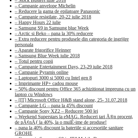
– Stock Busters iulie 2018
– Campanie anvelope Michelin
– Reducere la gama de epilatoare Panasonic
– Campanie resigilate, 20-22 iulie 2018
– Happy Hours 22 iulie
– Samsung S9 in Samsung blue Week
– Arctic si Beko – pana la 30% reducere
– Extra reducere pentru produsele din categoria de ingrijire
personala
– Aparate frigorifice Heinner
– Samsung Blue Week iulie 2018
– Totul pentru copii
– Campanie Entertainment Days, 23-29 iulie 2018
– Campanie Pyramis online
– Laptopuri 3000 si 5000 cu Intel gen 8
– Imprimante HP+ cadou mouse
– 50% discount pentru Office 365 achizitionat impreuna cu un
laptop cu Windows
– [IT] Microsoft Office H&B stand alone, 25- 31.07.2018
– Campanie LG – pana la 45% discount
– Campanie Sony XZ2 – Reducere 500 lei
– Weekend Superstars la eMAG. Reduceri tari Ã®n procent,
de pÃ¢nÄƒ la 40%, la o mulÈ›ime de produse!
– pana la 40% discount la bateriile si accesoriile sanitare
GROHE