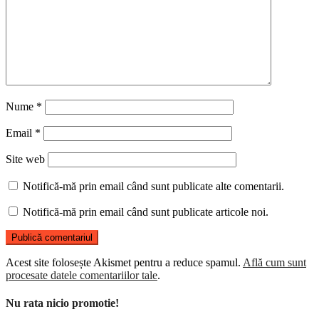
Nume
*
Email
*
Site web
Notifică-mă prin email când sunt publicate alte comentarii.
Notifică-mă prin email când sunt publicate articole noi.
Acest site folosește Akismet pentru a reduce spamul.
Află cum sunt
procesate datele comentariilor tale
.
Nu rata nicio promotie!