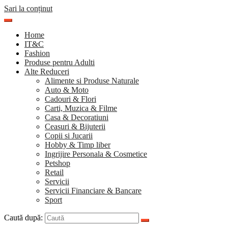
Sari la conținut
Home
IT&C
Fashion
Produse pentru Adulti
Alte Reduceri
Alimente si Produse Naturale
Auto & Moto
Cadouri & Flori
Carti, Muzica & Filme
Casa & Decoratiuni
Ceasuri & Bijuterii
Copii si Jucarii
Hobby & Timp liber
Ingrijire Personala & Cosmetice
Petshop
Retail
Servicii
Servicii Financiare & Bancare
Sport
Caută după: