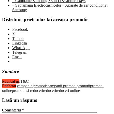
– Campanie Samsung S8 in IT&Mobile Days
– Saptamana Electrocasnicelor – Aparate de aer conditionat
Samsung
Distribuie prietenilor tai aceasta promotie
Facebook
X
Tumblr
LinkedIn
WhatsApp
Telegram
Email
Similare
Publicat în
IT&C
Etichetat
campanie promotie
campanii promotii
promotii
promotii
online
promotii si reduceri
reduceri
reduceri online
Lasă un răspuns
Comentariu
*