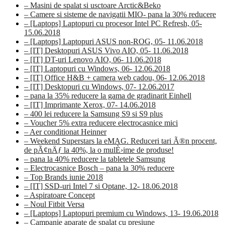
– Masini de spalat si usctoare Arctic&Beko
– Camere si sisteme de navigatii MIO- pana la 30% reducere
– [Laptops] Laptopuri cu procesor Intel PC Refresh, 05-
15.06.2018
– [Laptops] Laptopuri ASUS non-ROG, 05- 11.06.2018
– [IT] Desktopuri ASUS Vivo AIO, 05- 11.06.2018
– [IT] DT-uri Lenovo AIO, 06- 11.06.2018
– [IT] Laptopuri cu Windows, 06- 12.06.2018
– [IT] Office H&B + camera web cadou, 06- 12.06.2018
– [IT] Desktopuri cu Windows, 07- 12.06.2017
– pana la 35% reducere la gama de gradinarit Einhell
– [IT] Imprimante Xerox, 07- 14.06.2018
– 400 lei reducere la Samsung S9 si S9 plus
– Voucher 5% extra reducere electrocasnice mici
– Aer conditionat Heinner
– Weekend Superstars la eMAG. Reduceri tari Ã®n procent,
de pÃ¢nÄƒ la 40%, la o mulÈ›ime de produse!
– pana la 40% reducere la tabletele Samsung
– Electrocasnice Bosch – pana la 30% reducere
– Top Brands iunie 2018
– [IT] SSD-uri Intel 7 si Optane, 12- 18.06.2018
– Aspiratoare Concept
– Noul Fitbit Versa
– [Laptops] Laptopuri premium cu Windows, 13- 19.06.2018
– Campanie aparate de spalat cu presiune