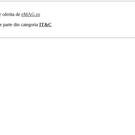
e oferita de
eMAG.ro
e parte din categoria
IT&C