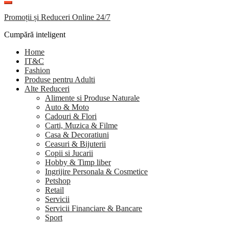
Promoții și Reduceri Online 24/7
Cumpără inteligent
Home
IT&C
Fashion
Produse pentru Adulti
Alte Reduceri
Alimente si Produse Naturale
Auto & Moto
Cadouri & Flori
Carti, Muzica & Filme
Casa & Decoratiuni
Ceasuri & Bijuterii
Copii si Jucarii
Hobby & Timp liber
Ingrijire Personala & Cosmetice
Petshop
Retail
Servicii
Servicii Financiare & Bancare
Sport