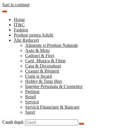
Sari la conținut
Home
IT&C
Fashion
Produse pentru Adulti
Alte Reduceri
Alimente si Produse Naturale
Auto & Moto
Cadouri & Flori
Carti, Muzica & Filme
Casa & Decoratiuni
Ceasuri & Bijuterii
Copii si Jucarii
Hobby & Timp liber
Ingrijire Personala & Cosmetice
Petshop
Retail
Servicii
Servicii Financiare & Bancare
Sport
Caută după: