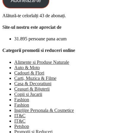
Aboneaza-te
Alătură-te celorlalți 43 de abonați.
Site-ul nostru este apreciat de
31.895 persoane pana acum
Categorii promotii si reduceri online
Alimente si Produse Naturale
Auto & Moto
Cadouri & Flori
Carti, Muzica & Filme
Casa & Decoratiuni
Ceasuri & Bijuterii
Copii si Jucarii
Fashion
Fashion
Ingrijire Personala & Cosmetice
IT&C
IT&C
Petshop
Promotii si Reduceri