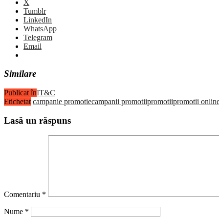
X
Tumblr
LinkedIn
WhatsApp
Telegram
Email
Similare
Publicat în
IT&C
Etichetat
campanie promotie
campanii promotii
promotii
promotii onlin
Lasă un răspuns
Comentariu
*
Nume
*