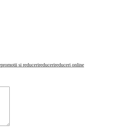
e
promotii si reduceri
reduceri
reduceri online