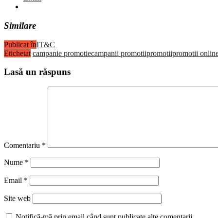
Similare
Publicat în
IT&C
Etichetat
campanie promotie
campanii promotii
promotii
promotii onlin
Lasă un răspuns
Comentariu
*
Nume
*
Email
*
Site web
Notifică-mă prin email când sunt publicate alte comentarii.