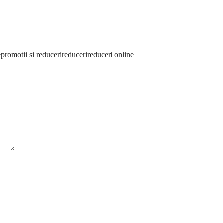
e
promotii si reduceri
reduceri
reduceri online