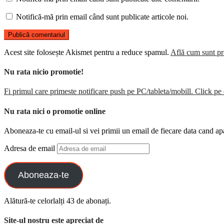
Notifică-mă prin email când sunt publicate articole noi.
Acest site folosește Akismet pentru a reduce spamul.
Află cum sunt pro
Nu rata nicio promotie!
Fi primul care primeste notificare push pe PC/tableta/mobill. Click pe 
Nu rata nici o promotie online
Aboneaza-te cu email-ul si vei primii un email de fiecare data cand ap
Adresa de email
Aboneaza-te
Alătură-te celorlalți 43 de abonați.
Site-ul nostru este apreciat de