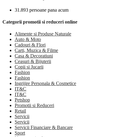
31.893 persoane pana acum
Categorii promotii si reduceri online
Alimente si Produse Naturale
Auto & Moto
Cadouri & Flori
Carti, Muzica & Filme
Casa & Decoratiuni
Ceasuri & Bijuterii
Copii si Jucarii
Fashion
Fashion
Ingrijire Personala & Cosmetice
IT&C
IT&C
Petshop
Promotii si Reduceri
Retail
Servicii
Servicii
Servicii Financiare & Bancare
Sport