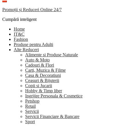
Promoții și Reduceri Online 24/7
Cumpără inteligent
Home
IT&C
Fashion
Produse pentru Adulti
Alte Reduceri
Alimente si Produse Naturale
Auto & Moto
Cadouri & Flori
Carti, Muzica & Filme
Casa & Decoratiuni
Ceasuri & Bijuterii
Copii si Jucarii
Hobby & Timp liber
Ingrijire Personala & Cosmetice
Petshop
Retail
Servicii
Servicii Financiare & Bancare
Sport