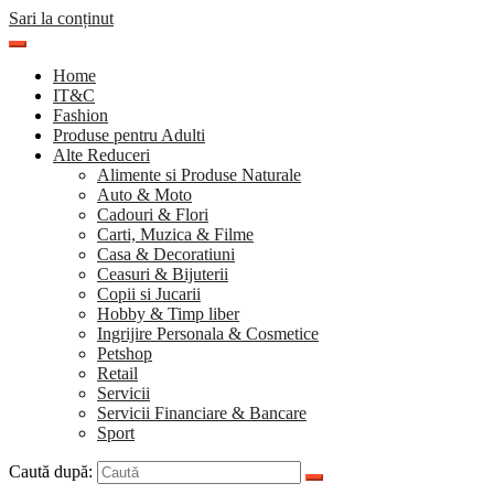
Sari la conținut
Home
IT&C
Fashion
Produse pentru Adulti
Alte Reduceri
Alimente si Produse Naturale
Auto & Moto
Cadouri & Flori
Carti, Muzica & Filme
Casa & Decoratiuni
Ceasuri & Bijuterii
Copii si Jucarii
Hobby & Timp liber
Ingrijire Personala & Cosmetice
Petshop
Retail
Servicii
Servicii Financiare & Bancare
Sport
Caută după: