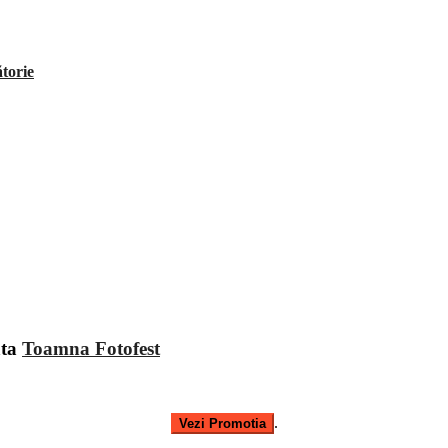
ătorie
ata
Toamna Fotofest
.
Vezi Promotia