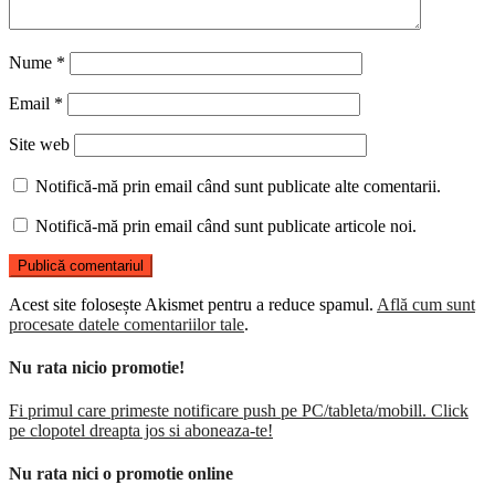
Nume
*
Email
*
Site web
Notifică-mă prin email când sunt publicate alte comentarii.
Notifică-mă prin email când sunt publicate articole noi.
Acest site folosește Akismet pentru a reduce spamul.
Află cum sunt
procesate datele comentariilor tale
.
Nu rata nicio promotie!
Fi primul care primeste notificare push pe PC/tableta/mobill. Click
pe clopotel dreapta jos si aboneaza-te!
Nu rata nici o promotie online