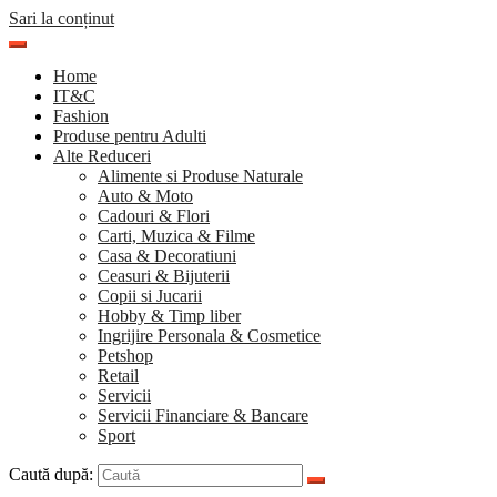
Sari la conținut
Home
IT&C
Fashion
Produse pentru Adulti
Alte Reduceri
Alimente si Produse Naturale
Auto & Moto
Cadouri & Flori
Carti, Muzica & Filme
Casa & Decoratiuni
Ceasuri & Bijuterii
Copii si Jucarii
Hobby & Timp liber
Ingrijire Personala & Cosmetice
Petshop
Retail
Servicii
Servicii Financiare & Bancare
Sport
Caută după: