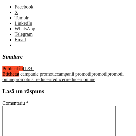
Facebook
X
Tumblr
LinkedIn
WhatsApp
Telegram
Email
Similare
Publicat în
IT&C
Etichetat
campanie promotie
campanii promotii
promotii
promotii
online
promotii si reduceri
reduceri
reduceri online
Lasă un răspuns
Comentariu
*