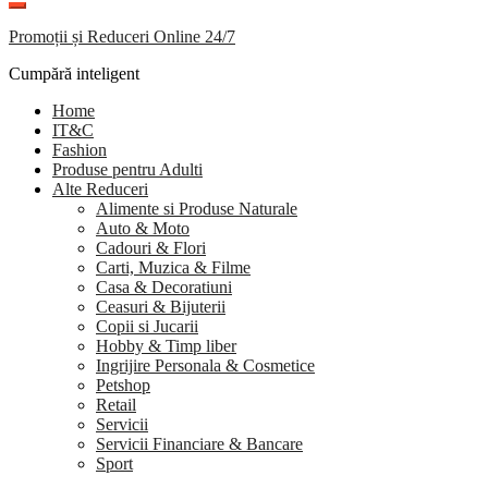
Promoții și Reduceri Online 24/7
Cumpără inteligent
Home
IT&C
Fashion
Produse pentru Adulti
Alte Reduceri
Alimente si Produse Naturale
Auto & Moto
Cadouri & Flori
Carti, Muzica & Filme
Casa & Decoratiuni
Ceasuri & Bijuterii
Copii si Jucarii
Hobby & Timp liber
Ingrijire Personala & Cosmetice
Petshop
Retail
Servicii
Servicii Financiare & Bancare
Sport