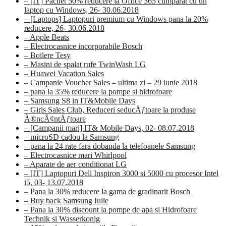
– [IT] Pachet 50% reducere la Office 365 cumparat cu un
laptop cu Windows, 26- 30.06.2018
– [Laptops] Laptopuri premium cu Windows pana la 20%
reducere, 26- 30.06.2018
– Apple Beats
– Electrocasnice incorporabile Bosch
– Boilere Tesy
– Masini de spalat rufe TwinWash LG
– Huawei Vacation Sales
– Campanie Voucher Sales – ultima zi – 29 iunie 2018
– pana la 35% reducere la pompe si hidrofoare
– Samsung S8 in IT&Mobile Days
– Girls Sales Club, Reduceri seducÄƒtoare la produse
Ã®ncÃ¢ntÄƒtoare
– [Campanii mari] IT& Mobile Days, 02- 08.07.2018
– microSD cadou la Samsung
– pana la 24 rate fara dobanda la telefoanele Samsung
– Electrocasnice mari Whirlpool
– Aparate de aer conditionat LG
– [IT] Laptopuri Dell Inspiron 3000 si 5000 cu procesor Intel
i5, 03- 13.07.2018
– Pana la 30% reducere la gama de gradinarit Bosch
– Buy back Samsung Iulie
– Pana la 30% discount la pompe de apa si Hidrofoare
Technik si Wasserkonig