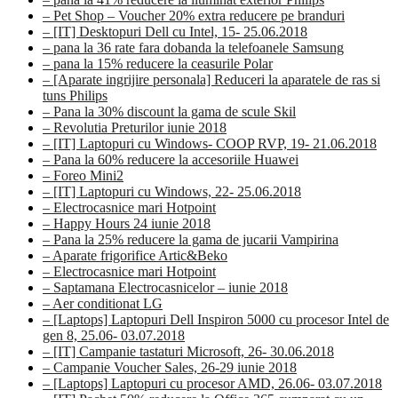
– Pet Shop – Voucher 20% extra reducere pe branduri
– [IT] Desktopuri Dell cu Intel, 15- 25.06.2018
– pana la 36 rate fara dobanda la telefoanele Samsung
– pana la 15% reducere la ceasurile Polar
– [Aparate ingrijire personala] Reduceri la aparatele de ras si
tuns Philips
– Pana la 30% discount la gama de scule Skil
– Revolutia Preturilor iunie 2018
– [IT] Laptopuri cu Windows- COOP RVP, 19- 21.06.2018
– Pana la 60% reducere la accesoriile Huawei
– Foreo Mini2
– [IT] Laptopuri cu Windows, 22- 25.06.2018
– Electrocasnice mari Hotpoint
– Happy Hours 24 iunie 2018
– Pana la 25% reducere la gama de jucarii Vampirina
– Aparate frigorifice Artic&Beko
– Electrocasnice mari Hotpoint
– Saptamana Electrocasnicelor – iunie 2018
– Aer conditionat LG
– [Laptops] Laptopuri Dell Inspiron 5000 cu procesor Intel de
gen 8, 25.06- 03.07.2018
– [IT] Campanie tastaturi Microsoft, 26- 30.06.2018
– Campanie Voucher Sales, 26-29 iunie 2018
– [Laptops] Laptopuri cu procesor AMD, 26.06- 03.07.2018