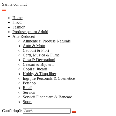
Sari la conținut
Home
IT&C
Fashion
Produse pentru Adulti
Alte Reduceri
Alimente si Produse Naturale
Auto & Moto
Cadouri & Flori
Carti, Muzica & Filme
Casa & Decoratiuni
Ceasuri & Bijuterii
Copii si Jucarii
Hobby & Timp liber
Ingrijire Personala & Cosmetice
Petshop
Retail
Servicii
Servicii Financiare & Bancare
Sport
Caută după: