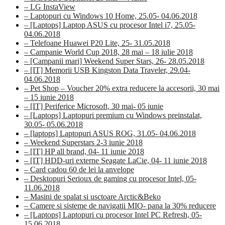
– LG InstaView
– Laptopuri cu Windows 10 Home, 25.05- 04.06.2018
– [Laptops] Laptop ASUS cu procesor Intel i7, 25.05-
04.06.2018
– Telefoane Huawei P20 Lite, 25- 31.05.2018
– Campanie World Cup 2018, 28 mai – 18 iulie 2018
– [Campanii mari] Weekend Super Stars, 26- 28.05.2018
– [IT] Memorii USB Kingston Data Traveler, 29.04-
04.06.2018
– Pet Shop – Voucher 20% extra reducere la accesorii, 30 mai
– 15 iunie 2018
– [IT] Periferice Microsoft, 30 mai- 05 iunie
– [Laptops] Laptopuri premium cu Windows preinstalat,
30.05- 05.06.2018
– [laptops] Laptopuri ASUS ROG, 31.05- 04.06.2018
– Weekend Superstars 2-3 iunie 2018
– [IT] HP all brand, 04- 11 iunie 2018
– [IT] HDD-uri externe Seagate LaCie, 04- 11 iunie 2018
– Card cadou 60 de lei la anvelope
– Desktopuri Serioux de gaming cu procesor Intel, 05-
11.06.2018
– Masini de spalat si usctoare Arctic&Beko
– Camere si sisteme de navigatii MIO- pana la 30% reducere
– [Laptops] Laptopuri cu procesor Intel PC Refresh, 05-
15.06.2018