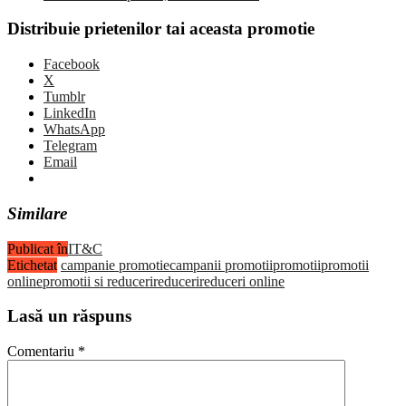
Distribuie prietenilor tai aceasta promotie
Facebook
X
Tumblr
LinkedIn
WhatsApp
Telegram
Email
Similare
Publicat în
IT&C
Etichetat
campanie promotie
campanii promotii
promotii
promotii
online
promotii si reduceri
reduceri
reduceri online
Lasă un răspuns
Comentariu
*