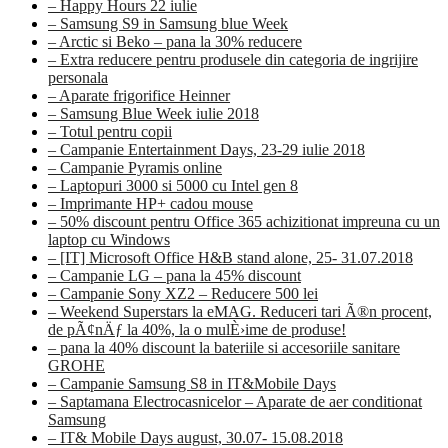
– Happy Hours 22 iulie
– Samsung S9 in Samsung blue Week
– Arctic si Beko – pana la 30% reducere
– Extra reducere pentru produsele din categoria de ingrijire
personala
– Aparate frigorifice Heinner
– Samsung Blue Week iulie 2018
– Totul pentru copii
– Campanie Entertainment Days, 23-29 iulie 2018
– Campanie Pyramis online
– Laptopuri 3000 si 5000 cu Intel gen 8
– Imprimante HP+ cadou mouse
– 50% discount pentru Office 365 achizitionat impreuna cu un
laptop cu Windows
– [IT] Microsoft Office H&B stand alone, 25- 31.07.2018
– Campanie LG – pana la 45% discount
– Campanie Sony XZ2 – Reducere 500 lei
– Weekend Superstars la eMAG. Reduceri tari Ã®n procent,
de pÃ¢nÄƒ la 40%, la o mulÈ›ime de produse!
– pana la 40% discount la bateriile si accesoriile sanitare
GROHE
– Campanie Samsung S8 in IT&Mobile Days
– Saptamana Electrocasnicelor – Aparate de aer conditionat
Samsung
– IT& Mobile Days august, 30.07- 15.08.2018