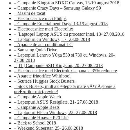
– Campanie Kingston SDXC Canvas, 13-19 august 2018
– Campanie Crazy Days – Samsung Galaxy S9
– Masini de tocat
– Electrocasnice mici Philips
– Campanie Entertaiment Days, 13-19 august 2018
– Electrocasnice mari Electrolux
– [Laptops] Laptop ASUS cu procesor Intel, 13- 27.08.2018
– Laptopuri cu Windows, 17- 23.08.2018
– Aparate de aer conditionat LG
– Samsung QuickDrive
– Laptopuri Lenovo Y0ga 530 si 730 cu Windows, 20-
27.08.2018
– [IT] Campanie SSD Kingston, 20- 27.08.2018
– Electrocasnice mici Electrolux – pana la 35% reducere
– Aparate frigorifice Whirlpool
– Scutece Huggies Stock Busters
– Stock Busters, mult aÈ™teptata mare vÃ¢nÄƒtoare a
preÈ›urilor mici, revine!
– Campanie Apple Watch
– Laptopuri ASUS Resigilate, 21- 27.08.2018
– Campanie Apple Beats
– Laptopuri HP cu Windows, 22- 27.08.2018
– Campanie Huawei P20 Lite
– Back to School 2018
– Weekend Superstar, 25- 26.08.2018