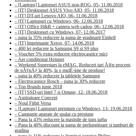
– [Laptops] Laptopuri ASUS non-ROG, 05- 11.06.2018
– [IT] Desktopuri ASUS Vivo AIO, 05- 11.06.2018
– [IT] DT-uri Lenovo AIO, 06- 11.06.2018
– [IT] Laptopuri cu Windows, 06- 12.06.2018
– [IT] Office H&B + camera web cadou, 06- 12.06.2018
– [IT] Desktopuri cu Windows, 07- 12.06.2017
– pana la 35% reducere la gama de gradinarit Einhell
– [IT] Imprimante Xerox, 07- 14.06.2018
– 400 lei reducere la Samsung S9 si S9 plus
– Voucher 5% extra reducere electrocasnice mici
– Aer conditionat Heinner
– Weekend Superstars la eMAG. Reduceri tari Ã®n procent,
de pÃ¢nÄƒ la 40%, la o mulÈ›ime de produse!
– pana la 40% reducere la tabletele Samsung
– Electrocasnice Bosch – pana la 30% reducere
– Top Brands iunie 2018
– [IT] SSD-uri Intel 7 si Optane, 12- 18.06.2018
– Aspiratoare Concept
– Noul Fitbit Versa
– [Laptops] Laptopuri premium cu Windows, 13- 19.06.2018
– Campanie aparate de spalat cu presiune
– Pana la 43% reducere la masinile de tuns iarba
– Pana la 40% discount la gama de prelungitoare si tamburi de
gradina
– pana la 41% reducere la iluminat exterior Philips