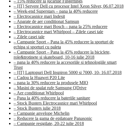
– 15% reducere la jucariile Fingerlings
– [IT] Servere Dell cu procesor Intel Xeon Silver, 06.07.2018
– Week-end Superstars – pana la 40% reducere
– Electrocasnice mari Indesit
– Aparate de aer conditionat Samsun
– Electrocasnice mari Bosch – pana la 25% reducere
– Electrocasnice mari Whirlpool – Zilele casei tale
– Zilele casei tale
– Campanie Sport – Pana la 45% reducere la sporturi de
echipa si sporturi cu paleta
– Campanie Sport – Pana la 45% reducere la biciclete,
role&trotinete si skateboard, 10-16 iulie 2018
– pana la 40% reducere la accesoriile si tehnologiile smart
Trust
– [IT] Laptopuri Dell Inspiron 5000 si 7000, 10- 16.07.2018
– Cadou la Huawei P20 Lite
– pana la 30% reducere la produsele MIO
– Masini de spalat rufe Samsung QDrive
– Aer conditionat Whirlpool
– Pana la 40% reducere la bateriile sanitare
– Stock Busters Electrocasnice mari Whirlpool
– Stock Busters iulie 2018
– Campanie anvelope Michelin
– Reducere la gama de epilatoare Panasonic
– Campanie resigilate, 20-22 iulie 2018