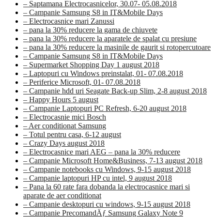
– Saptamana Electrocasnicelor, 30.07- 05.08.2018
– Campanie Samsung S8 in IT&Mobile Days
– Electrocasnice mari Zanussi
– pana la 30% reducere la gama de chiuvete
– pana la 30% reducere la aparatele de spalat cu presiune
– pana la 30% reducere la masinile de gaurit si rotopercutoare
– Campanie Samsung S8 in IT&Mobile Days
– Supermarket Shopping Day 1 august 2018
– Laptopuri cu Windows preinstalat, 01- 07.08.2018
– Periferice Microsoft, 01- 07.08.2018
– Campanie hdd uri Seagate Back-up Slim, 2-8 august 2018
– Happy Hours 5 august
– Campanie Laptopuri PC Refresh, 6-20 august 2018
– Electrocasnie mici Bosch
– Aer conditionat Samsung
– Totul pentru casa, 6-12 august
– Crazy Days august 2018
– Electrocasnice mari AEG – pana la 30% reducere
– Campanie Microsoft Home&Business, 7-13 august 2018
– Campanie notebooks cu Windows, 9-15 august 2018
– Campanie laptopuri HP cu intel, 9 august 2018
– Pana la 60 rate fara dobanda la electrocasnice mari si
aparate de aer conditionat
– Campanie desktopuri cu windows, 9-15 august 2018
– Campanie PrecomandÄƒ Samsung Galaxy Note 9