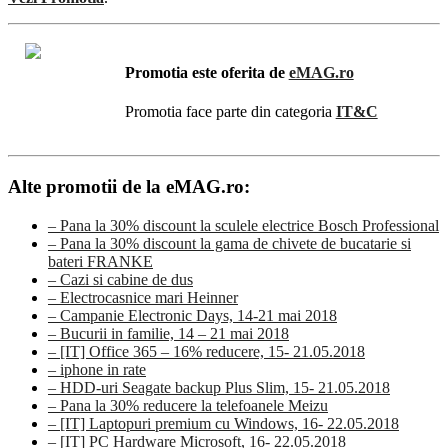
Promotia este oferita de
eMAG.ro
Promotia face parte din categoria
IT&C
Alte promotii de la eMAG.ro:
– Pana la 30% discount la sculele electrice Bosch Professional
– Pana la 30% discount la gama de chivete de bucatarie si
bateri FRANKE
– Cazi si cabine de dus
– Electrocasnice mari Heinner
– Campanie Electronic Days, 14-21 mai 2018
– Bucurii in familie, 14 – 21 mai 2018
– [IT] Office 365 – 16% reducere, 15- 21.05.2018
– iphone in rate
– HDD-uri Seagate backup Plus Slim, 15- 21.05.2018
– Pana la 30% reducere la telefoanele Meizu
– [IT] Laptopuri premium cu Windows, 16- 22.05.2018
– [IT] PC Hardware Microsoft, 16- 22.05.2018