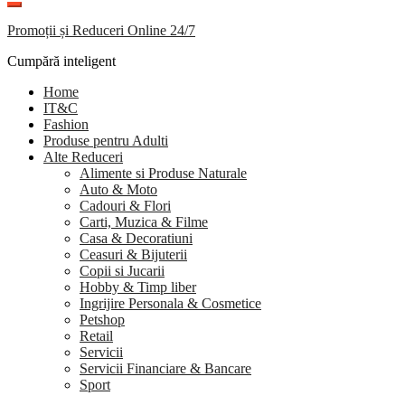
Promoții și Reduceri Online 24/7
Cumpără inteligent
Home
IT&C
Fashion
Produse pentru Adulti
Alte Reduceri
Alimente si Produse Naturale
Auto & Moto
Cadouri & Flori
Carti, Muzica & Filme
Casa & Decoratiuni
Ceasuri & Bijuterii
Copii si Jucarii
Hobby & Timp liber
Ingrijire Personala & Cosmetice
Petshop
Retail
Servicii
Servicii Financiare & Bancare
Sport