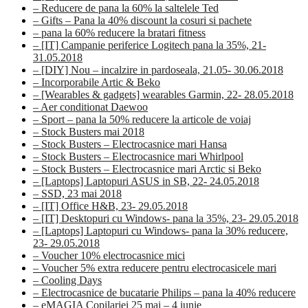
– Reducere de pana la 60% la saltelele Ted
– Gifts – Pana la 40% discount la cosuri si pachete
– pana la 60% reducere la bratari fitness
– [IT] Campanie periferice Logitech pana la 35%, 21-
31.05.2018
– [DIY] Nou – incalzire in pardoseala, 21.05- 30.06.2018
– Incorporabile Artic & Beko
– [Wearables & gadgets] wearables Garmin, 22- 28.05.2018
– Aer conditionat Daewoo
– Sport – pana la 50% reducere la articole de voiaj
– Stock Busters mai 2018
– Stock Busters – Electrocasnice mari Hansa
– Stock Busters – Electrocasnice mari Whirlpool
– Stock Busters – Electrocasnice mari Arctic si Beko
– [Laptops] Laptopuri ASUS in SB, 22- 24.05.2018
– SSD, 23 mai 2018
– [IT] Office H&B, 23- 29.05.2018
– [IT] Desktopuri cu Windows- pana la 35%, 23- 29.05.2018
– [Laptops] Laptopuri cu Windows- pana la 30% reducere,
23- 29.05.2018
– Voucher 10% electrocasnice mici
– Voucher 5% extra reducere pentru electrocasicele mari
– Cooling Days
– Electrocasnice de bucatarie Philips – pana la 40% reducere
– eMAGIA Copilariei 25 mai – 4 iunie