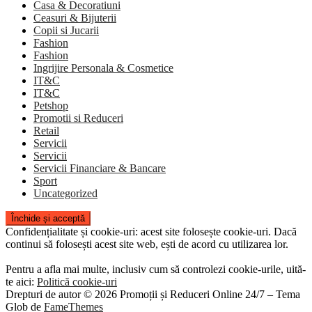
Casa & Decoratiuni
Ceasuri & Bijuterii
Copii si Jucarii
Fashion
Fashion
Ingrijire Personala & Cosmetice
IT&C
IT&C
Petshop
Promotii si Reduceri
Retail
Servicii
Servicii
Servicii Financiare & Bancare
Sport
Uncategorized
Confidențialitate și cookie-uri: acest site folosește cookie-uri. Dacă
continui să folosești acest site web, ești de acord cu utilizarea lor.
Pentru a afla mai multe, inclusiv cum să controlezi cookie-urile, uită-
te aici:
Politică cookie-uri
Drepturi de autor © 2026 Promoții și Reduceri Online 24/7
–
Tema
Glob de
FameThemes