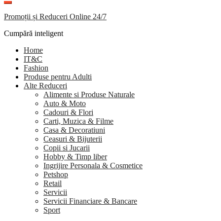
Promoții și Reduceri Online 24/7
Cumpără inteligent
Home
IT&C
Fashion
Produse pentru Adulti
Alte Reduceri
Alimente si Produse Naturale
Auto & Moto
Cadouri & Flori
Carti, Muzica & Filme
Casa & Decoratiuni
Ceasuri & Bijuterii
Copii si Jucarii
Hobby & Timp liber
Ingrijire Personala & Cosmetice
Petshop
Retail
Servicii
Servicii Financiare & Bancare
Sport