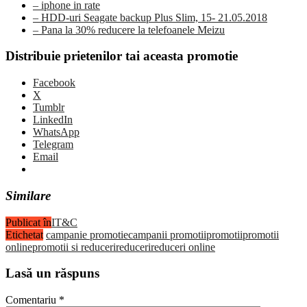
– iphone in rate
– HDD-uri Seagate backup Plus Slim, 15- 21.05.2018
– Pana la 30% reducere la telefoanele Meizu
Distribuie prietenilor tai aceasta promotie
Facebook
X
Tumblr
LinkedIn
WhatsApp
Telegram
Email
Similare
Publicat în
IT&C
Etichetat
campanie promotie
campanii promotii
promotii
promotii
online
promotii si reduceri
reduceri
reduceri online
Lasă un răspuns
Comentariu
*