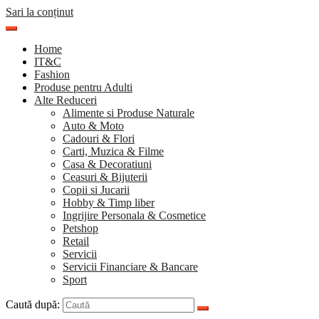
Sari la conținut
Home
IT&C
Fashion
Produse pentru Adulti
Alte Reduceri
Alimente si Produse Naturale
Auto & Moto
Cadouri & Flori
Carti, Muzica & Filme
Casa & Decoratiuni
Ceasuri & Bijuterii
Copii si Jucarii
Hobby & Timp liber
Ingrijire Personala & Cosmetice
Petshop
Retail
Servicii
Servicii Financiare & Bancare
Sport
Caută după: