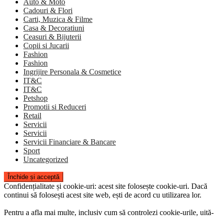
Auto & Moto
Cadouri & Flori
Carti, Muzica & Filme
Casa & Decoratiuni
Ceasuri & Bijuterii
Copii si Jucarii
Fashion
Fashion
Ingrijire Personala & Cosmetice
IT&C
IT&C
Petshop
Promotii si Reduceri
Retail
Servicii
Servicii
Servicii Financiare & Bancare
Sport
Uncategorized
Confidențialitate și cookie-uri: acest site folosește cookie-uri. Dacă
continui să folosești acest site web, ești de acord cu utilizarea lor.
Pentru a afla mai multe, inclusiv cum să controlezi cookie-urile, uită-