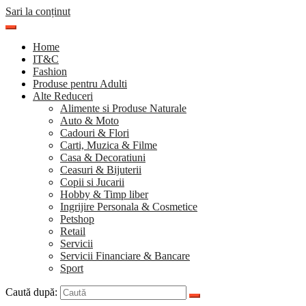
Sari la conținut
Home
IT&C
Fashion
Produse pentru Adulti
Alte Reduceri
Alimente si Produse Naturale
Auto & Moto
Cadouri & Flori
Carti, Muzica & Filme
Casa & Decoratiuni
Ceasuri & Bijuterii
Copii si Jucarii
Hobby & Timp liber
Ingrijire Personala & Cosmetice
Petshop
Retail
Servicii
Servicii Financiare & Bancare
Sport
Caută după: