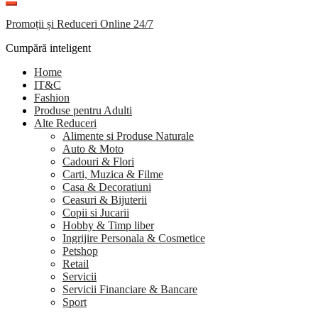
Promoții și Reduceri Online 24/7
Cumpără inteligent
Home
IT&C
Fashion
Produse pentru Adulti
Alte Reduceri
Alimente si Produse Naturale
Auto & Moto
Cadouri & Flori
Carti, Muzica & Filme
Casa & Decoratiuni
Ceasuri & Bijuterii
Copii si Jucarii
Hobby & Timp liber
Ingrijire Personala & Cosmetice
Petshop
Retail
Servicii
Servicii Financiare & Bancare
Sport