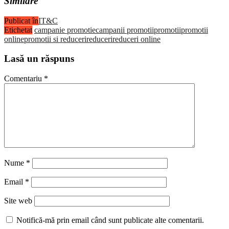
Similare
Publicat în
IT&C
Etichetat
campanie promotie
campanii promotii
promotii
promotii
online
promotii si reduceri
reduceri
reduceri online
Lasă un răspuns
Comentariu
*
Nume
*
Email
*
Site web
Notifică-mă prin email când sunt publicate alte comentarii.