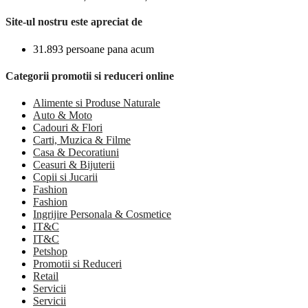
Site-ul nostru este apreciat de
31.893 persoane pana acum
Categorii promotii si reduceri online
Alimente si Produse Naturale
Auto & Moto
Cadouri & Flori
Carti, Muzica & Filme
Casa & Decoratiuni
Ceasuri & Bijuterii
Copii si Jucarii
Fashion
Fashion
Ingrijire Personala & Cosmetice
IT&C
IT&C
Petshop
Promotii si Reduceri
Retail
Servicii
Servicii