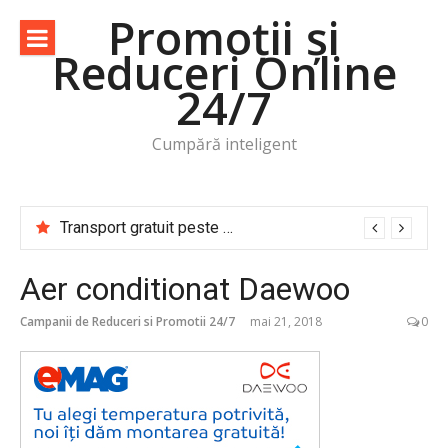
Sari
Promoții și
la
Reduceri Online
conținut
24/7
Cumpără inteligent
Transport gratuit peste 50 lei! -83% -50% -30% -20%
Aer conditionat Daewoo
Campanii de Reduceri si Promotii 24/7
mai 21, 2018
0