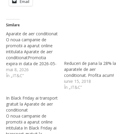
Email
Similare
Aparate de aer conditionat
O noua campanie de
promotii a aparut online
intitulata Aparate de aer
conditionatPromotia
Reduceri de pana la 28% la
expira in data de 2026-05-
aparatele de aer
31 23:59:00. Vezi Promotia
mai 8, 2026
conditionat. Profita acum!
Promotia este oferita de
În „IT&C”
iunie 15, 2018
ITGalaxy.roPromotia face
În „IT&C”
parte din categoria
IT&CAlte promotii de la
In Black Friday ai transport
ITGalaxy.ro:- Aparate de
gratuit la Aparate de aer
sudura - Frigidere auto -
conditionat
Aparate de aer conditionat
O noua campanie de
- Telefoane mobile -…
promotii a aparut online
intitulata In Black Friday ai
transport gratuit la