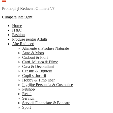
Promoții și Reduceri Online 24/7
Cumpără inteligent
Home
IT&C
Fashion
Produse pentru Adulti
Alte Reduceri
Alimente si Produse Naturale
Auto & Moto
Cadouri & Flori
Carti, Muzica & Filme
Casa & Decoratiuni
Ceasuri & Bijuterii
Copii si Jucarii
Hobby & Timp liber
Ingrijire Personala & Cosmetice
Petshop
Retail
Servicii
Servicii Financiare & Bancare
Sport