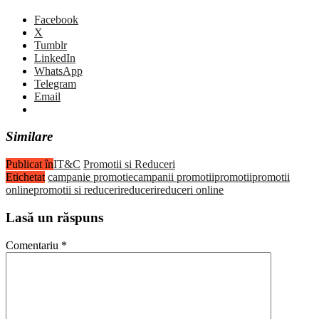
Facebook
X
Tumblr
LinkedIn
WhatsApp
Telegram
Email
Similare
Publicat în
IT&C
Promotii si Reduceri
Etichetat
campanie promotie
campanii promotii
promotii
promotii
online
promotii si reduceri
reduceri
reduceri online
Lasă un răspuns
Comentariu
*