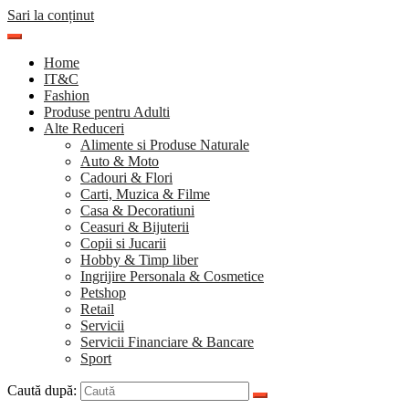
Sari la conținut
Home
IT&C
Fashion
Produse pentru Adulti
Alte Reduceri
Alimente si Produse Naturale
Auto & Moto
Cadouri & Flori
Carti, Muzica & Filme
Casa & Decoratiuni
Ceasuri & Bijuterii
Copii si Jucarii
Hobby & Timp liber
Ingrijire Personala & Cosmetice
Petshop
Retail
Servicii
Servicii Financiare & Bancare
Sport
Caută după: