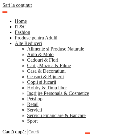
Sari la conținut
Home
IT&C
Fashion
Produse pentru Adulti
Alte Reduceri
Alimente si Produse Naturale
Auto & Moto
Cadouri & Flori
Carti, Muzica & Filme
Casa & Decoratiuni
Ceasuri & Bijuterii
Copii si Jucarii
Hobby & Timp liber
Ingrijire Personala & Cosmetice
Petshop
Retail
Servicii
Servicii Financiare & Bancare
Sport
Caută după: