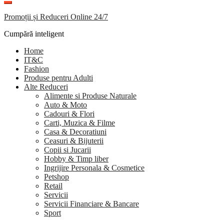
Promoții și Reduceri Online 24/7
Cumpără inteligent
Home
IT&C
Fashion
Produse pentru Adulti
Alte Reduceri
Alimente si Produse Naturale
Auto & Moto
Cadouri & Flori
Carti, Muzica & Filme
Casa & Decoratiuni
Ceasuri & Bijuterii
Copii si Jucarii
Hobby & Timp liber
Ingrijire Personala & Cosmetice
Petshop
Retail
Servicii
Servicii Financiare & Bancare
Sport