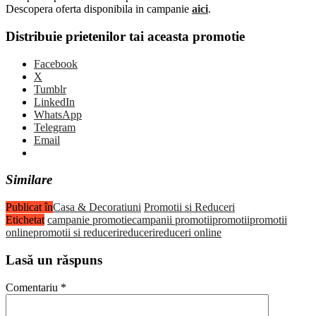
Descopera oferta disponibila in campanie
aici
.
Distribuie prietenilor tai aceasta promotie
Facebook
X
Tumblr
LinkedIn
WhatsApp
Telegram
Email
Similare
Publicat în
Casa & Decoratiuni
Promotii si Reduceri
Etichetat
campanie promotie
campanii promotii
promotii
promotii
online
promotii si reduceri
reduceri
reduceri online
Lasă un răspuns
Comentariu
*