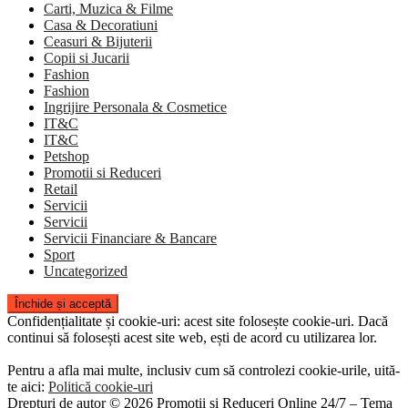
Carti, Muzica & Filme
Casa & Decoratiuni
Ceasuri & Bijuterii
Copii si Jucarii
Fashion
Fashion
Ingrijire Personala & Cosmetice
IT&C
IT&C
Petshop
Promotii si Reduceri
Retail
Servicii
Servicii
Servicii Financiare & Bancare
Sport
Uncategorized
Confidențialitate și cookie-uri: acest site folosește cookie-uri. Dacă
continui să folosești acest site web, ești de acord cu utilizarea lor.
Pentru a afla mai multe, inclusiv cum să controlezi cookie-urile, uită-
te aici:
Politică cookie-uri
Drepturi de autor © 2026 Promoții și Reduceri Online 24/7
–
Tema