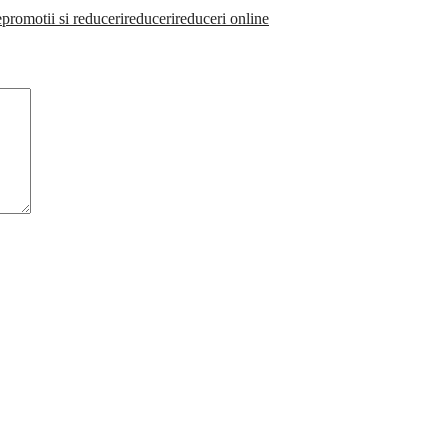
e
promotii si reduceri
reduceri
reduceri online