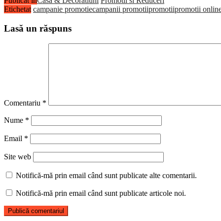
Publicat în
Casa & Decoratiuni
Promotii si Reduceri
Etichetat
campanie promotie
campanii promotii
promotii
promotii onlin
Lasă un răspuns
Comentariu
*
Nume
*
Email
*
Site web
Notifică-mă prin email când sunt publicate alte comentarii.
Notifică-mă prin email când sunt publicate articole noi.