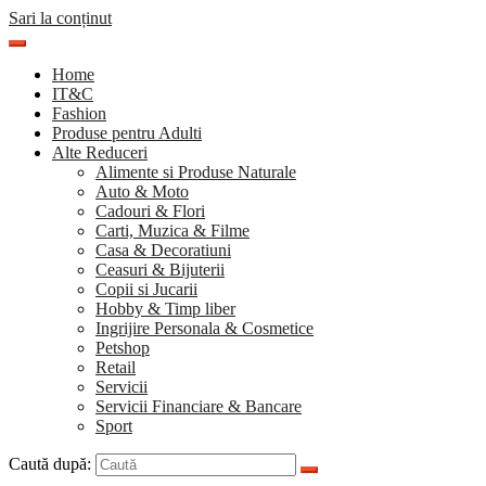
Sari la conținut
Home
IT&C
Fashion
Produse pentru Adulti
Alte Reduceri
Alimente si Produse Naturale
Auto & Moto
Cadouri & Flori
Carti, Muzica & Filme
Casa & Decoratiuni
Ceasuri & Bijuterii
Copii si Jucarii
Hobby & Timp liber
Ingrijire Personala & Cosmetice
Petshop
Retail
Servicii
Servicii Financiare & Bancare
Sport
Caută după: