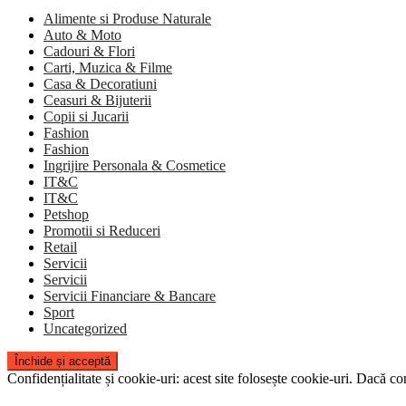
Alimente si Produse Naturale
Auto & Moto
Cadouri & Flori
Carti, Muzica & Filme
Casa & Decoratiuni
Ceasuri & Bijuterii
Copii si Jucarii
Fashion
Fashion
Ingrijire Personala & Cosmetice
IT&C
IT&C
Petshop
Promotii si Reduceri
Retail
Servicii
Servicii
Servicii Financiare & Bancare
Sport
Uncategorized
Confidențialitate și cookie-uri: acest site folosește cookie-uri. Dacă con