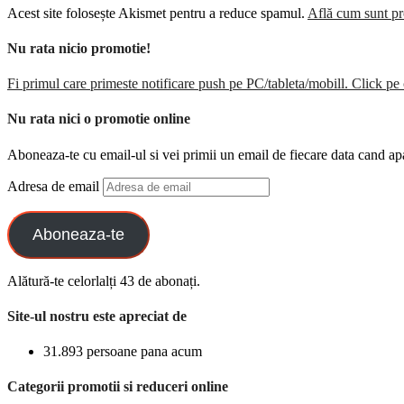
Acest site folosește Akismet pentru a reduce spamul.
Află cum sunt pro
Nu rata nicio promotie!
Fi primul care primeste notificare push pe PC/tableta/mobill. Click pe 
Nu rata nici o promotie online
Aboneaza-te cu email-ul si vei primii un email de fiecare data cand ap
Adresa de email
Aboneaza-te
Alătură-te celorlalți 43 de abonați.
Site-ul nostru este apreciat de
31.893 persoane pana acum
Categorii promotii si reduceri online