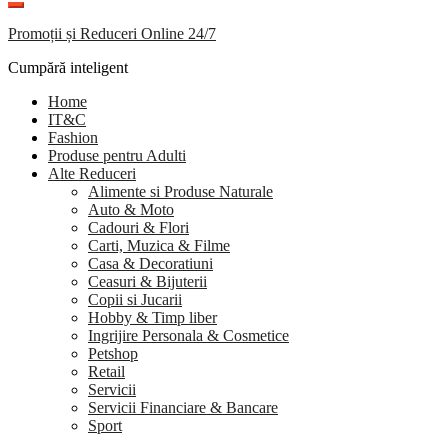
Promoții și Reduceri Online 24/7
Cumpără inteligent
Home
IT&C
Fashion
Produse pentru Adulti
Alte Reduceri
Alimente si Produse Naturale
Auto & Moto
Cadouri & Flori
Carti, Muzica & Filme
Casa & Decoratiuni
Ceasuri & Bijuterii
Copii si Jucarii
Hobby & Timp liber
Ingrijire Personala & Cosmetice
Petshop
Retail
Servicii
Servicii Financiare & Bancare
Sport