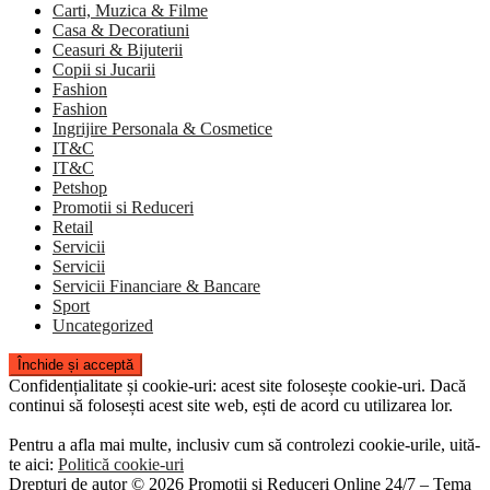
Carti, Muzica & Filme
Casa & Decoratiuni
Ceasuri & Bijuterii
Copii si Jucarii
Fashion
Fashion
Ingrijire Personala & Cosmetice
IT&C
IT&C
Petshop
Promotii si Reduceri
Retail
Servicii
Servicii
Servicii Financiare & Bancare
Sport
Uncategorized
Confidențialitate și cookie-uri: acest site folosește cookie-uri. Dacă
continui să folosești acest site web, ești de acord cu utilizarea lor.
Pentru a afla mai multe, inclusiv cum să controlezi cookie-urile, uită-
te aici:
Politică cookie-uri
Drepturi de autor © 2026 Promoții și Reduceri Online 24/7
–
Tema