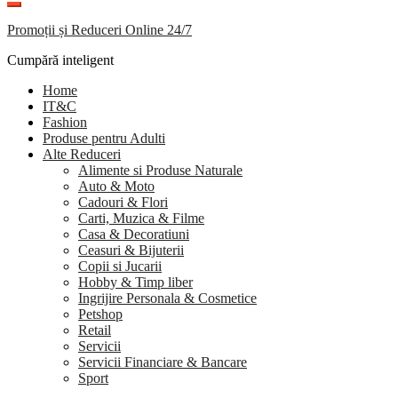
Promoții și Reduceri Online 24/7
Cumpără inteligent
Home
IT&C
Fashion
Produse pentru Adulti
Alte Reduceri
Alimente si Produse Naturale
Auto & Moto
Cadouri & Flori
Carti, Muzica & Filme
Casa & Decoratiuni
Ceasuri & Bijuterii
Copii si Jucarii
Hobby & Timp liber
Ingrijire Personala & Cosmetice
Petshop
Retail
Servicii
Servicii Financiare & Bancare
Sport