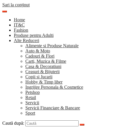
Sari la conținut
Home
IT&C
Fashion
Produse pentru Adulti
Alte Reduceri
Alimente si Produse Naturale
Auto & Moto
Cadouri & Flori
Carti, Muzica & Filme
Casa & Decoratiuni
Ceasuri & Bijuterii
Copii si Jucarii
Hobby & Timp liber
Ingrijire Personala & Cosmetice
Petshop
Retail
Servicii
Servicii Financiare & Bancare
Sport
Caută după: