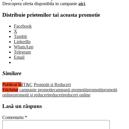
Descopera oferta disponibila in campanie
aici
.
Distribuie prietenilor tai aceasta promotie
Facebook
X
Tumblr
LinkedIn
WhatsApp
Telegram
Email
Similare
Publicat în
IT&C
Promotii si Reduceri
Etichetat
campanie promotie
campanii promotii
promotii
promotii
online
promotii si reduceri
reduceri
reduceri online
Lasă un răspuns
Comentariu
*