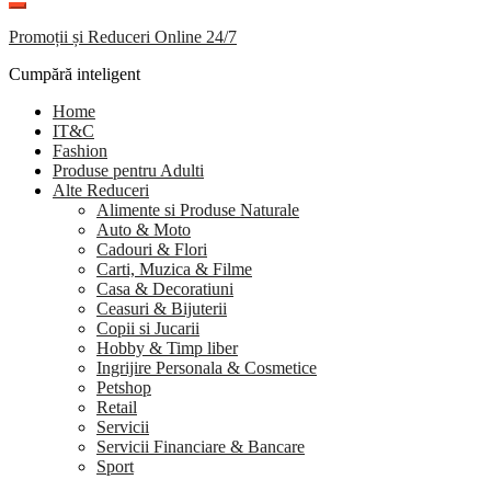
Promoții și Reduceri Online 24/7
Cumpără inteligent
Home
IT&C
Fashion
Produse pentru Adulti
Alte Reduceri
Alimente si Produse Naturale
Auto & Moto
Cadouri & Flori
Carti, Muzica & Filme
Casa & Decoratiuni
Ceasuri & Bijuterii
Copii si Jucarii
Hobby & Timp liber
Ingrijire Personala & Cosmetice
Petshop
Retail
Servicii
Servicii Financiare & Bancare
Sport