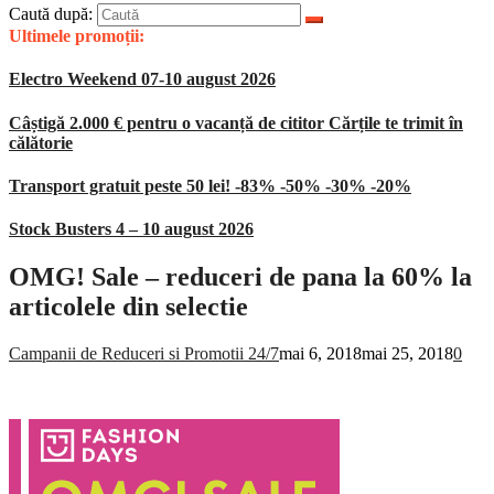
Caută după:
Ultimele promoții:
Electro Weekend 07-10 august 2026
Câștigă 2.000 € pentru o vacanță de cititor Cărțile te trimit în
călătorie
Transport gratuit peste 50 lei! -83% -50% -30% -20%
Stock Busters 4 – 10 august 2026
OMG! Sale – reduceri de pana la 60% la
articolele din selectie
Campanii de Reduceri si Promotii 24/7
mai 6, 2018
mai 25, 2018
0