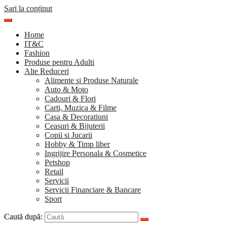
Sari la conținut
Home
IT&C
Fashion
Produse pentru Adulti
Alte Reduceri
Alimente si Produse Naturale
Auto & Moto
Cadouri & Flori
Carti, Muzica & Filme
Casa & Decoratiuni
Ceasuri & Bijuterii
Copii si Jucarii
Hobby & Timp liber
Ingrijire Personala & Cosmetice
Petshop
Retail
Servicii
Servicii Financiare & Bancare
Sport
Caută după: