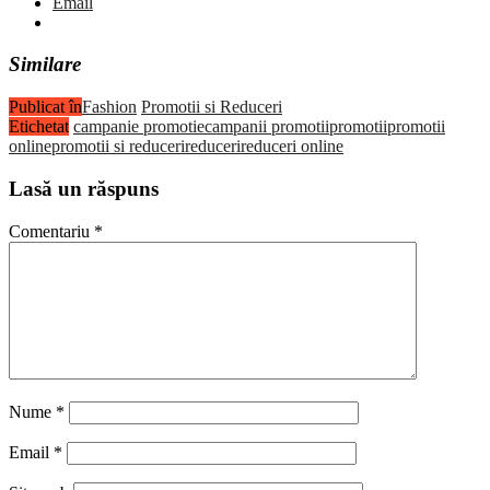
Email
Similare
Publicat în
Fashion
Promotii si Reduceri
Etichetat
campanie promotie
campanii promotii
promotii
promotii
online
promotii si reduceri
reduceri
reduceri online
Lasă un răspuns
Comentariu
*
Nume
*
Email
*