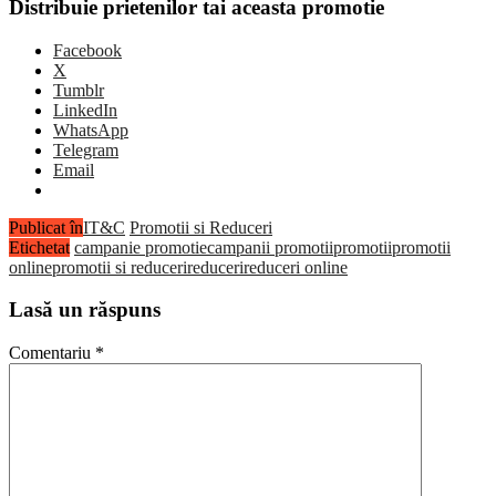
Distribuie prietenilor tai aceasta promotie
Facebook
X
Tumblr
LinkedIn
WhatsApp
Telegram
Email
Publicat în
IT&C
Promotii si Reduceri
Etichetat
campanie promotie
campanii promotii
promotii
promotii
online
promotii si reduceri
reduceri
reduceri online
Lasă un răspuns
Comentariu
*