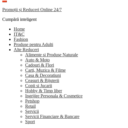
Promoții și Reduceri Online 24/7
Cumpără inteligent
Home
IT&C
Fashion
Produse pentru Adulti
Alte Reduceri
Alimente si Produse Naturale
Auto & Moto
Cadouri & Flori
Carti, Muzica & Filme
Casa & Decoratiuni
Ceasuri & Bijuterii
Copii si Jucarii
Hobby & Timp liber
Ingrijire Personala & Cosmetice
Petshop
Retail
Servicii
Servicii Financiare & Bancare
Sport