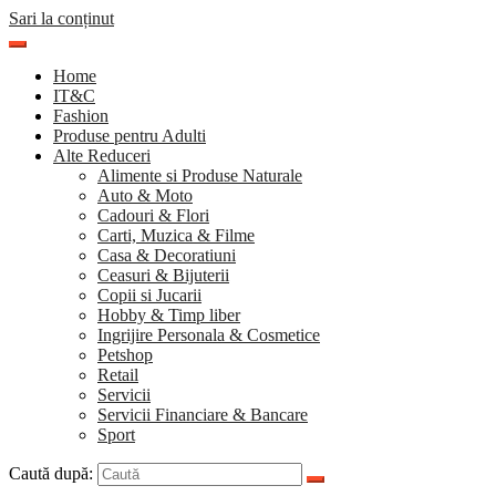
Sari la conținut
Home
IT&C
Fashion
Produse pentru Adulti
Alte Reduceri
Alimente si Produse Naturale
Auto & Moto
Cadouri & Flori
Carti, Muzica & Filme
Casa & Decoratiuni
Ceasuri & Bijuterii
Copii si Jucarii
Hobby & Timp liber
Ingrijire Personala & Cosmetice
Petshop
Retail
Servicii
Servicii Financiare & Bancare
Sport
Caută după: