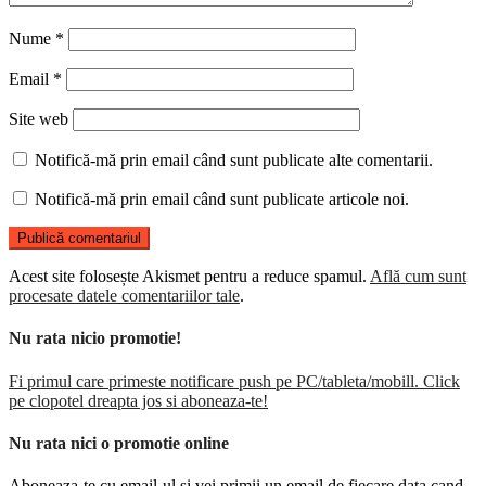
Nume
*
Email
*
Site web
Notifică-mă prin email când sunt publicate alte comentarii.
Notifică-mă prin email când sunt publicate articole noi.
Acest site folosește Akismet pentru a reduce spamul.
Află cum sunt
procesate datele comentariilor tale
.
Nu rata nicio promotie!
Fi primul care primeste notificare push pe PC/tableta/mobill. Click
pe clopotel dreapta jos si aboneaza-te!
Nu rata nici o promotie online
Aboneaza-te cu email-ul si vei primii un email de fiecare data cand