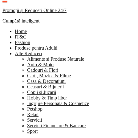
Promoții și Reduceri Online 24/7
Cumpără inteligent
Home
IT&C
Fashion
Produse pentru Adulti
Alte Reduceri
Alimente si Produse Naturale
Auto & Moto
Cadouri & Flori
Carti, Muzica & Filme
Casa & Decoratiuni
Ceasuri & Bijuterii
Copii si Jucarii
Hobby & Timp liber
Ingrijire Personala & Cosmetice
Petshop
Retail
Servicii
Servicii Financiare & Bancare
Sport