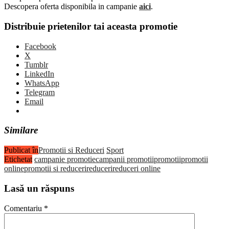
Descopera oferta disponibila in campanie
aici
.
Distribuie prietenilor tai aceasta promotie
Facebook
X
Tumblr
LinkedIn
WhatsApp
Telegram
Email
Similare
Publicat în
Promotii si Reduceri
Sport
Etichetat
campanie promotie
campanii promotii
promotii
promotii
online
promotii si reduceri
reduceri
reduceri online
Lasă un răspuns
Comentariu
*