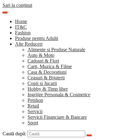
Sari la conținut
Home
IT&C
Fashion
Produse pentru Adulti
Alte Reduceri
Alimente si Produse Naturale
Auto & Moto
Cadouri & Flori
Carti, Muzica & Filme
Casa & Decoratiuni
Ceasuri & Bijuterii
Copii si Jucarii
Hobby & Timp liber
Ingrijire Personala & Cosmetice
Petshop
Retail
Servicii
Servicii Financiare & Bancare
Sport
Caută după: