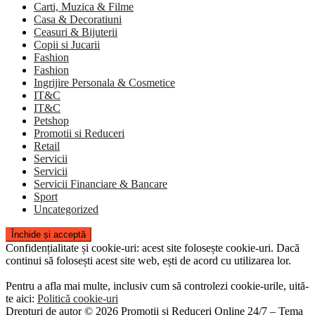
Carti, Muzica & Filme
Casa & Decoratiuni
Ceasuri & Bijuterii
Copii si Jucarii
Fashion
Fashion
Ingrijire Personala & Cosmetice
IT&C
IT&C
Petshop
Promotii si Reduceri
Retail
Servicii
Servicii
Servicii Financiare & Bancare
Sport
Uncategorized
Confidențialitate și cookie-uri: acest site folosește cookie-uri. Dacă
continui să folosești acest site web, ești de acord cu utilizarea lor.
Pentru a afla mai multe, inclusiv cum să controlezi cookie-urile, uită-
te aici:
Politică cookie-uri
Drepturi de autor © 2026 Promoții și Reduceri Online 24/7
–
Tema