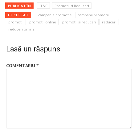
PUBLICAT ÎN
IT&C
Promotii si Reduceri
ETICHETAT
campanie promotie
campanii promotii
promotii
promotii online
promotii si reduceri
reduceri
reduceri online
Lasă un răspuns
COMENTARIU
*