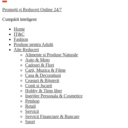
Promoții și Reduceri Online 24/7
Cumpără inteligent
Home
IT&C
Fashion
Produse pentru Adulti
Alte Reduceri
Alimente si Produse Naturale
Auto & Moto
Cadouri & Flori
Carti, Muzica & Filme
Casa & Decoratiuni
Ceasuri & Bijuterii
Copii si Jucarii
Hobby & Timp liber
Ingrijire Personala & Cosmetice
Petshop
Retail
Servicii
Servicii Financiare & Bancare
Sport