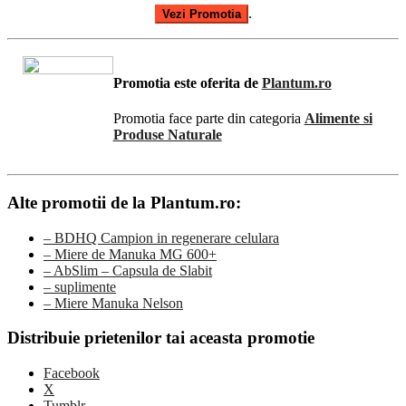
.
Vezi Promotia
Promotia este oferita de
Plantum.ro
Promotia face parte din categoria
Alimente si
Produse Naturale
Alte promotii de la Plantum.ro:
– BDHQ Campion in regenerare celulara
– Miere de Manuka MG 600+
– AbSlim – Capsula de Slabit
– suplimente
– Miere Manuka Nelson
Distribuie prietenilor tai aceasta promotie
Facebook
X
Tumblr