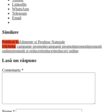
LinkedIn
WhatsApp
Telegram
Email
Similare
Publicat în
Alimente si Produse Naturale
Etichetat
campanie promotie
campanii promotii
promotii
promotii
online
promotii si reduceri
reduceri
reduceri online
Lasă un răspuns
Comentariu
*
Nume
*