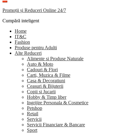
Promoții și Reduceri Online 24/7
Cumpără inteligent
Home
IT&C
Fashion
Produse pentru Adulti
Alte Reduceri
Alimente si Produse Naturale
Auto & Moto
Cadouri & Flori
Carti, Muzica & Filme
Casa & Decoratiuni
Ceasuri & Bijuterii
Copii si Jucarii
Hobby & Timp liber
Ingrijire Personala & Cosmetice
Petshop
Retail
Servicii
Servicii Financiare & Bancare
Sport