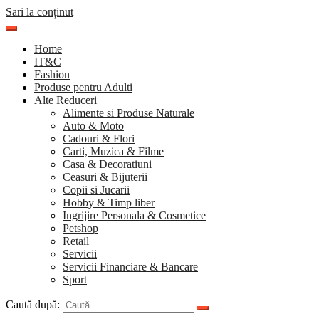
Sari la conținut
Home
IT&C
Fashion
Produse pentru Adulti
Alte Reduceri
Alimente si Produse Naturale
Auto & Moto
Cadouri & Flori
Carti, Muzica & Filme
Casa & Decoratiuni
Ceasuri & Bijuterii
Copii si Jucarii
Hobby & Timp liber
Ingrijire Personala & Cosmetice
Petshop
Retail
Servicii
Servicii Financiare & Bancare
Sport
Caută după: