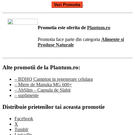
.
Vezi Promotia
Promotia este oferita de
Plantum.ro
Promotia face parte din categoria
Alimente si
Produse Naturale
Alte promotii de la Plantum.ro:
– BDHQ Campion in regenerare celulara
– Miere de Manuka MG 600+
– AbSlim – Capsula de Slabit
– suplimente
Distribuie prietenilor tai aceasta promotie
Facebook
X
Tumblr
LinkedIn