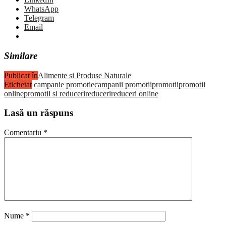
WhatsApp
Telegram
Email
Similare
Publicat în
Alimente si Produse Naturale
Etichetat
campanie promotie
campanii promotii
promotii
promotii
online
promotii si reduceri
reduceri
reduceri online
Lasă un răspuns
Comentariu
*
Nume
*