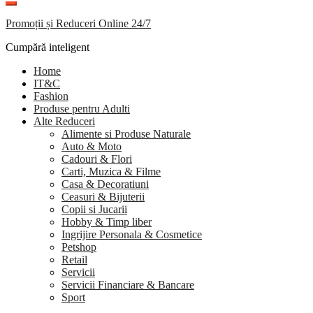
Promoții și Reduceri Online 24/7
Cumpără inteligent
Home
IT&C
Fashion
Produse pentru Adulti
Alte Reduceri
Alimente si Produse Naturale
Auto & Moto
Cadouri & Flori
Carti, Muzica & Filme
Casa & Decoratiuni
Ceasuri & Bijuterii
Copii si Jucarii
Hobby & Timp liber
Ingrijire Personala & Cosmetice
Petshop
Retail
Servicii
Servicii Financiare & Bancare
Sport