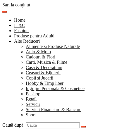
Sari la conținut
Home
IT&C
Fashion
Produse pentru Adulti
Alte Reduceri
Alimente si Produse Naturale
Auto & Moto
Cadouri & Flori
Carti, Muzica & Filme
Casa & Decoratiuni
Ceasuri & Bijuterii
Copii si Jucarii
Hobby & Timp liber
Ingrijire Personala & Cosmetice
Petshop
Retail
Servicii
Servicii Financiare & Bancare
Sport
Caută după: