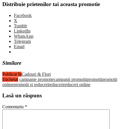
Distribuie prietenilor tai aceasta promotie
Facebook
X
Tumblr
LinkedIn
WhatsApp
Telegram
Email
Similare
Publicat în
Cadouri & Flori
Etichetat
campanie promotie
campanii promotii
promotii
promotii
online
promotii si reduceri
reduceri
reduceri online
Lasă un răspuns
Comentariu
*