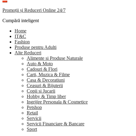
Promoții și Reduceri Online 24/7
Cumpără inteligent
Home
IT&C
Fashion
Produse pentru Adulti
Alte Reduceri
Alimente si Produse Naturale
Auto & Moto
Cadouri & Flori
Carti, Muzica & Filme
Casa & Decoratiuni
Ceasuri & Bijuterii
Copii si Jucarii
Hobby & Timp liber
Ingrijire Personala & Cosmetice
Petshop
Retail
Servicii
Servicii Financiare & Bancare
Sport