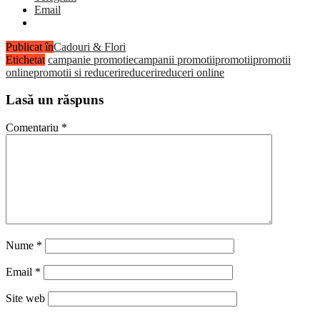
Email
Publicat în
Cadouri & Flori
Etichetat
campanie promotie
campanii promotii
promotii
promotii
online
promotii si reduceri
reduceri
reduceri online
Lasă un răspuns
Comentariu
*
Nume
*
Email
*
Site web