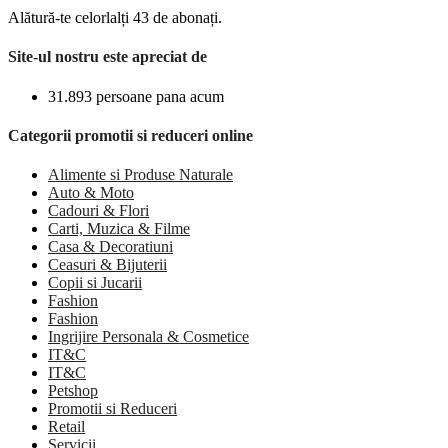
Alătură-te celorlalți 43 de abonați.
Site-ul nostru este apreciat de
31.893 persoane pana acum
Categorii promotii si reduceri online
Alimente si Produse Naturale
Auto & Moto
Cadouri & Flori
Carti, Muzica & Filme
Casa & Decoratiuni
Ceasuri & Bijuterii
Copii si Jucarii
Fashion
Fashion
Ingrijire Personala & Cosmetice
IT&C
IT&C
Petshop
Promotii si Reduceri
Retail
Servicii