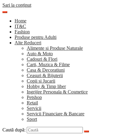
Sari la conținut
Home
IT&C
Fashion
Produse pentru Adulti
Alte Reduceri
Alimente si Produse Naturale
Auto & Moto
Cadouri & Flori
Carti, Muzica & Filme
Casa & Decoratiuni
Ceasuri & Bijuterii
Copii si Jucarii
Hobby & Timp liber
Ingrijire Personala & Cosmetice
Petshop
Retail
Servicii
Servicii Financiare & Bancare
Sport
Caută după: