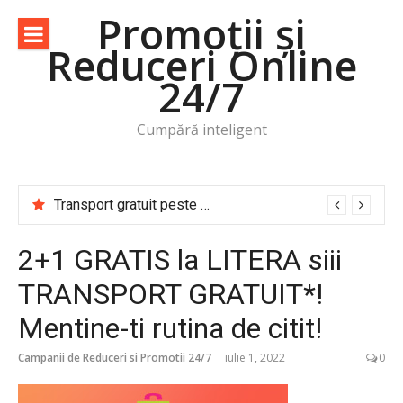
Sari
Promoții și
la
Reduceri Online
conținut
24/7
Cumpără inteligent
Transport gratuit peste 50 lei! -83% -50% -30% -20%
2+1 GRATIS la LITERA siii
TRANSPORT GRATUIT*!
Mentine-ti rutina de citit!
Campanii de Reduceri si Promotii 24/7
iulie 1, 2022
0