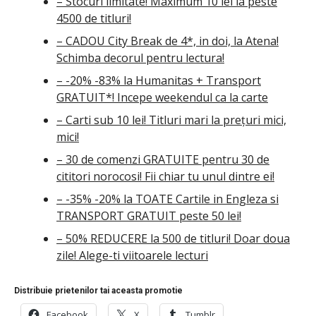
– Stocuri limitate! Maximum 10 lei la peste
4500 de titluri!
– CADOU City Break de 4*, in doi, la Atena!
Schimba decorul pentru lectura!
– -20% -83% la Humanitas + Transport
GRATUIT*! Incepe weekendul ca la carte
– Carti sub 10 lei! Titluri mari la prețuri mici,
mici!
– 30 de comenzi GRATUITE pentru 30 de
cititori norocosi! Fii chiar tu unul dintre ei!
– -35% -20% la TOATE Cartile in Engleza si
TRANSPORT GRATUIT peste 50 lei!
– 50% REDUCERE la 500 de titluri! Doar doua
zile! Alege-ti viitoarele lecturi
Distribuie prietenilor tai aceasta promotie
Facebook
X
Tumblr