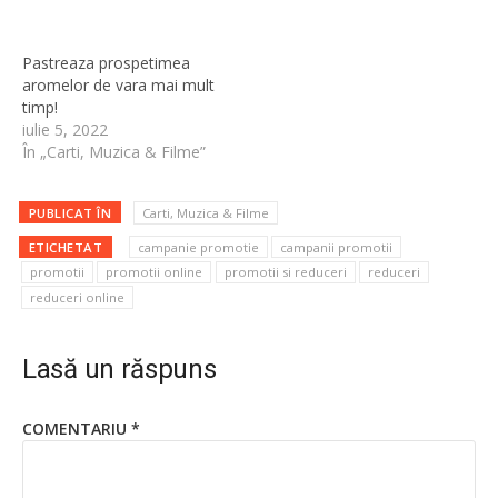
Pastreaza prospetimea
aromelor de vara mai mult
timp!
iulie 5, 2022
În „Carti, Muzica & Filme”
PUBLICAT ÎN
Carti, Muzica & Filme
ETICHETAT
campanie promotie
campanii promotii
promotii
promotii online
promotii si reduceri
reduceri
reduceri online
Lasă un răspuns
COMENTARIU
*