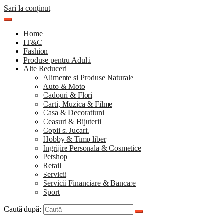
Sari la conținut
Home
IT&C
Fashion
Produse pentru Adulti
Alte Reduceri
Alimente si Produse Naturale
Auto & Moto
Cadouri & Flori
Carti, Muzica & Filme
Casa & Decoratiuni
Ceasuri & Bijuterii
Copii si Jucarii
Hobby & Timp liber
Ingrijire Personala & Cosmetice
Petshop
Retail
Servicii
Servicii Financiare & Bancare
Sport
Caută după: