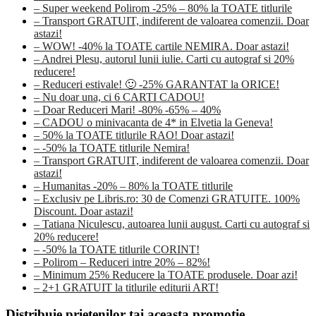
– Super weekend Polirom -25% – 80% la TOATE titlurile
– Transport GRATUIT, indiferent de valoarea comenzii. Doar
astazi!
– WOW! -40% la TOATE cartile NEMIRA. Doar astazi!
– Andrei Plesu, autorul lunii iulie. Carti cu autograf si 20%
reducere!
– Reduceri estivale! 🙂 -25% GARANTAT la ORICE!
– Nu doar una, ci 6 CARTI CADOU!
– Doar Reduceri Mari! -80% -65% – 40%
– CADOU o minivacanta de 4* in Elvetia la Geneva!
– 50% la TOATE titlurile RAO! Doar astazi!
– -50% la TOATE titlurile Nemira!
– Transport GRATUIT, indiferent de valoarea comenzii. Doar
astazi!
– Humanitas -20% – 80% la TOATE titlurile
– Exclusiv pe Libris.ro: 30 de Comenzi GRATUITE. 100%
Discount. Doar astazi!
– Tatiana Niculescu, autoarea lunii august. Carti cu autograf si
20% reducere!
– -50% la TOATE titlurile CORINT!
– Polirom – Reduceri intre 20% – 82%!
– Minimum 25% Reducere la TOATE produsele. Doar azi!
– 2+1 GRATUIT la titlurile editurii ART!
Distribuie prietenilor tai aceasta promotie