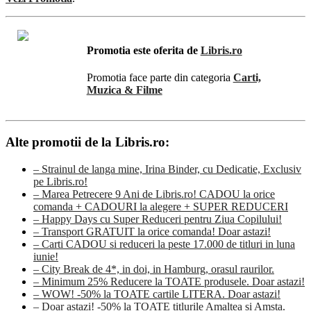
Promotia este oferita de
Libris.ro
Promotia face parte din categoria
Carti,
Muzica & Filme
Alte promotii de la Libris.ro:
– Strainul de langa mine, Irina Binder, cu Dedicatie, Exclusiv
pe Libris.ro!
– Marea Petrecere 9 Ani de Libris.ro! CADOU la orice
comanda + CADOURI la alegere + SUPER REDUCERI
– Happy Days cu Super Reduceri pentru Ziua Copilului!
– Transport GRATUIT la orice comanda! Doar astazi!
– Carti CADOU si reduceri la peste 17.000 de titluri in luna
iunie!
– City Break de 4*, in doi, in Hamburg, orasul raurilor.
– Minimum 25% Reducere la TOATE produsele. Doar astazi!
– WOW! -50% la TOATE cartile LITERA. Doar astazi!
– Doar astazi! -50% la TOATE titlurile Amaltea si Amsta.