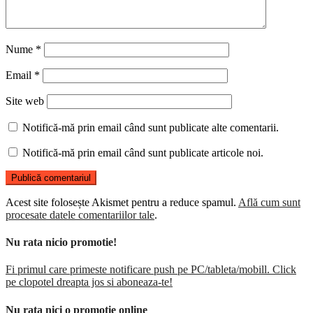
Nume
*
Email
*
Site web
Notifică-mă prin email când sunt publicate alte comentarii.
Notifică-mă prin email când sunt publicate articole noi.
Acest site folosește Akismet pentru a reduce spamul.
Află cum sunt
procesate datele comentariilor tale
.
Nu rata nicio promotie!
Fi primul care primeste notificare push pe PC/tableta/mobill. Click
pe clopotel dreapta jos si aboneaza-te!
Nu rata nici o promotie online