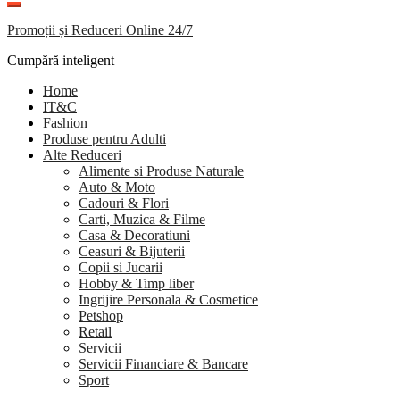
Promoții și Reduceri Online 24/7
Cumpără inteligent
Home
IT&C
Fashion
Produse pentru Adulti
Alte Reduceri
Alimente si Produse Naturale
Auto & Moto
Cadouri & Flori
Carti, Muzica & Filme
Casa & Decoratiuni
Ceasuri & Bijuterii
Copii si Jucarii
Hobby & Timp liber
Ingrijire Personala & Cosmetice
Petshop
Retail
Servicii
Servicii Financiare & Bancare
Sport