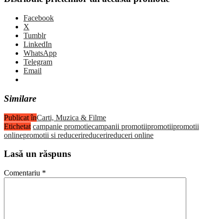
Facebook
X
Tumblr
LinkedIn
WhatsApp
Telegram
Email
Similare
Publicat în
Carti, Muzica & Filme
Etichetat
campanie promotie
campanii promotii
promotii
promotii
online
promotii si reduceri
reduceri
reduceri online
Lasă un răspuns
Comentariu
*