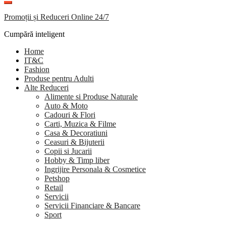
Promoții și Reduceri Online 24/7
Cumpără inteligent
Home
IT&C
Fashion
Produse pentru Adulti
Alte Reduceri
Alimente si Produse Naturale
Auto & Moto
Cadouri & Flori
Carti, Muzica & Filme
Casa & Decoratiuni
Ceasuri & Bijuterii
Copii si Jucarii
Hobby & Timp liber
Ingrijire Personala & Cosmetice
Petshop
Retail
Servicii
Servicii Financiare & Bancare
Sport