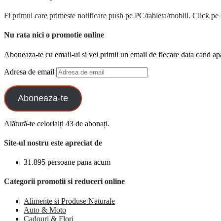
Fi primul care primeste notificare push pe PC/tableta/mobill. Click pe 
Nu rata nici o promotie online
Aboneaza-te cu email-ul si vei primii un email de fiecare data cand ap
Adresa de email
Aboneaza-te
Alătură-te celorlalți 43 de abonați.
Site-ul nostru este apreciat de
31.895 persoane pana acum
Categorii promotii si reduceri online
Alimente si Produse Naturale
Auto & Moto
Cadouri & Flori