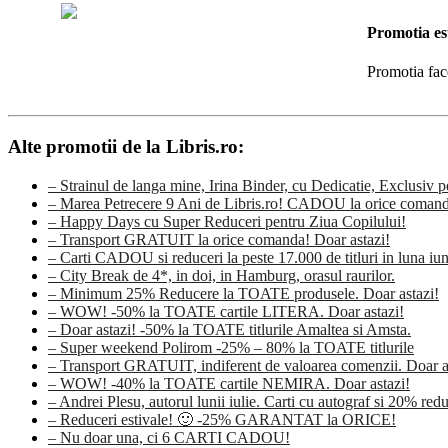
Promotia es
Promotia fac
Alte promotii de la Libris.ro:
– Strainul de langa mine, Irina Binder, cu Dedicatie, Exclusiv p
– Marea Petrecere 9 Ani de Libris.ro! CADOU la orice c
– Happy Days cu Super Reduceri pentru Ziua Copilului!
– Transport GRATUIT la orice comanda! Doar astazi!
– Carti CADOU si reduceri la peste 17.000 de titluri in luna iun
– City Break de 4*, in doi, in Hamburg, orasul raurilor.
– Minimum 25% Reducere la TOATE produsele. Doar astazi!
– WOW! -50% la TOATE cartile LITERA. Doar astazi!
– Doar astazi! -50% la TOATE titlurile Amaltea si Amsta.
– Super weekend Polirom -25% – 80% la TOATE titlurile
– Transport GRATUIT, indiferent de valoarea comenzii. Doar a
– WOW! -40% la TOATE cartile NEMIRA. Doar astazi!
– Andrei Plesu, autorul lunii iulie. Carti cu autograf si 20% red
– Reduceri estivale! 🙂 -25% GARANTAT la ORICE!
– Nu doar una, ci 6 CARTI CADOU!