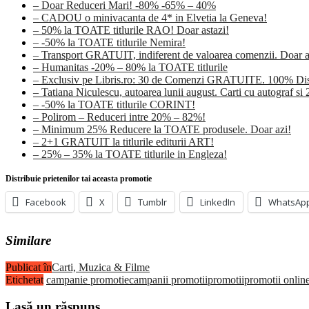
– Doar Reduceri Mari! -80% -65% – 40%
– CADOU o minivacanta de 4* in Elvetia la Geneva!
– 50% la TOATE titlurile RAO! Doar astazi!
– -50% la TOATE titlurile Nemira!
– Transport GRATUIT, indiferent de valoarea comenzii. Doar a
– Humanitas -20% – 80% la TOATE titlurile
– Exclusiv pe Libris.ro: 30 de Comenzi GRATUITE. 100% Disc
– Tatiana Niculescu, autoarea lunii august. Carti cu autograf si
– -50% la TOATE titlurile CORINT!
– Polirom – Reduceri intre 20% – 82%!
– Minimum 25% Reducere la TOATE produsele. Doar azi!
– 2+1 GRATUIT la titlurile editurii ART!
– 25% – 35% la TOATE titlurile in Engleza!
Distribuie prietenilor tai aceasta promotie
Facebook
X
Tumblr
LinkedIn
WhatsAp
Similare
Publicat în
Carti, Muzica & Filme
Etichetat
campanie promotie
campanii promotii
promotii
promotii onlin
Lasă un răspuns