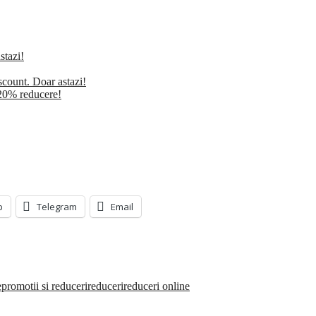
stazi!
ount. Doar astazi!
 20% reducere!
p
Telegram
Email
e
promotii si reduceri
reduceri
reduceri online