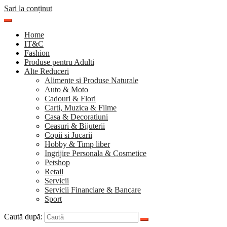
Sari la conținut
Home
IT&C
Fashion
Produse pentru Adulti
Alte Reduceri
Alimente si Produse Naturale
Auto & Moto
Cadouri & Flori
Carti, Muzica & Filme
Casa & Decoratiuni
Ceasuri & Bijuterii
Copii si Jucarii
Hobby & Timp liber
Ingrijire Personala & Cosmetice
Petshop
Retail
Servicii
Servicii Financiare & Bancare
Sport
Caută după: