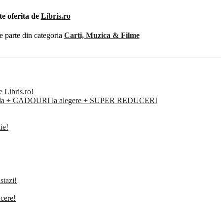
te oferita de
Libris.ro
e parte din categoria
Carti, Muzica & Filme
e Libris.ro!
omanda + CADOURI la alegere + SUPER REDUCERI
ie!
stazi!
ucere!