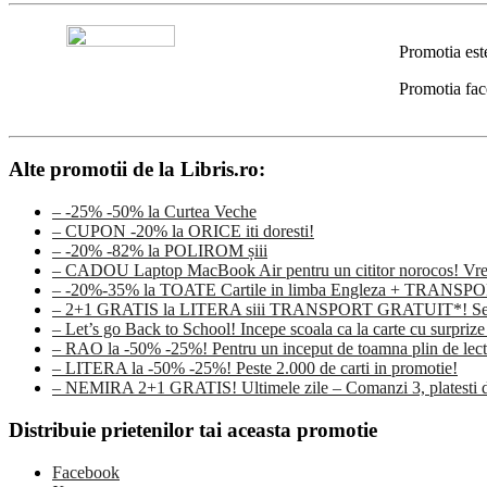
Promotia est
Promotia fac
Alte promotii de la Libris.ro:
– -25% -50% la Curtea Veche
– CUPON -20% la ORICE iti doresti!
– -20% -82% la POLIROM șiii
– CADOU Laptop MacBook Air pentru un cititor norocos! Vrei s
– -20%-35% la TOATE Cartile in limba Engleza + TRAN
– 2+1 GRATIS la LITERA siii TRANSPORT GRATUIT*! Sezonu
– Let’s go Back to School! Incepe scoala ca la carte cu surprize
– RAO la -50% -25%! Pentru un inceput de toamna plin de lectu
– LITERA la -50% -25%! Peste 2.000 de carti in promotie!
– NEMIRA 2+1 GRATIS! Ultimele zile – Comanzi 3, platesti d
Distribuie prietenilor tai aceasta promotie
Facebook