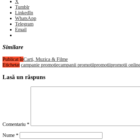
X
Tumblr
LinkedIn
WhatsApp
Telegram
Email
Similare
Publicat în
Carti, Muzica & Filme
Etichetat
campanie promotie
campanii promotii
promotii
promotii onlin
Lasă un răspuns
Comentariu
*
Nume
*