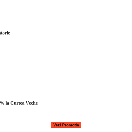
ătorie
% la Curtea Veche
Vezi Promotia