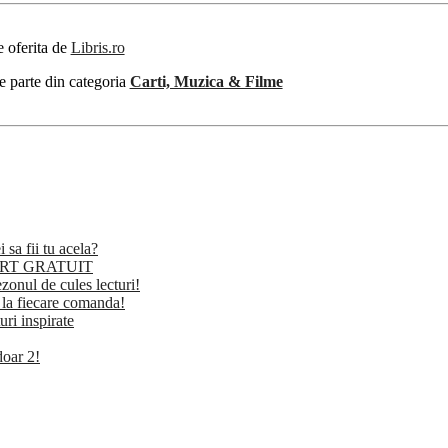
e oferita de
Libris.ro
e parte din categoria
Carti, Muzica & Filme
a fii tu acela?
SPORT GRATUIT
l de cules lecturi!
 la fiecare comanda!
ri inspirate
oar 2!