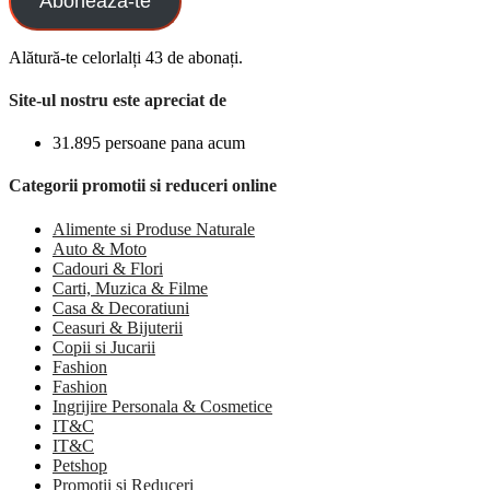
Aboneaza-te
Alătură-te celorlalți 43 de abonați.
Site-ul nostru este apreciat de
31.895 persoane pana acum
Categorii promotii si reduceri online
Alimente si Produse Naturale
Auto & Moto
Cadouri & Flori
Carti, Muzica & Filme
Casa & Decoratiuni
Ceasuri & Bijuterii
Copii si Jucarii
Fashion
Fashion
Ingrijire Personala & Cosmetice
IT&C
IT&C
Petshop
Promotii si Reduceri