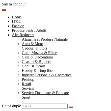
Sari la conținut
Home
IT&C
Fashion
Produse pentru Adulti
Alte Reduceri
Alimente si Produse Naturale
Auto & Moto
Cadouri & Flori
Carti, Muzica & Filme
Casa & Decoratiuni
Ceasuri & Bijuterii
Copii si Jucarii
Hobby & Timp liber
Ingrijire Personala & Cosmetice
Petshop
Retail
Servicii
Servicii Financiare & Bancare
Sport
Caută după: