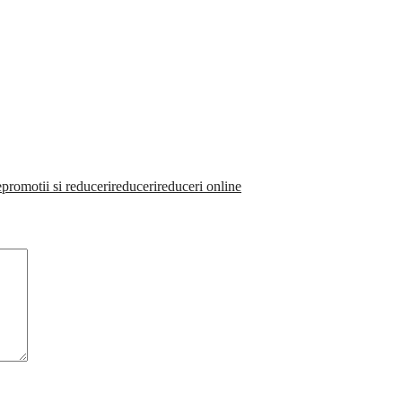
e
promotii si reduceri
reduceri
reduceri online