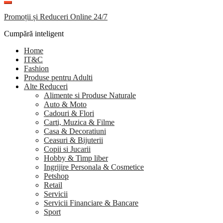
Promoții și Reduceri Online 24/7
Cumpără inteligent
Home
IT&C
Fashion
Produse pentru Adulti
Alte Reduceri
Alimente si Produse Naturale
Auto & Moto
Cadouri & Flori
Carti, Muzica & Filme
Casa & Decoratiuni
Ceasuri & Bijuterii
Copii si Jucarii
Hobby & Timp liber
Ingrijire Personala & Cosmetice
Petshop
Retail
Servicii
Servicii Financiare & Bancare
Sport