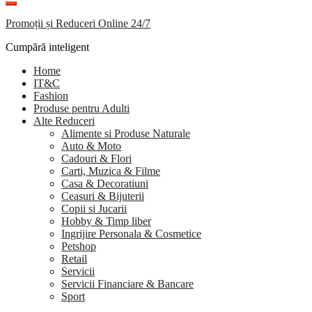
Promoții și Reduceri Online 24/7
Cumpără inteligent
Home
IT&C
Fashion
Produse pentru Adulti
Alte Reduceri
Alimente si Produse Naturale
Auto & Moto
Cadouri & Flori
Carti, Muzica & Filme
Casa & Decoratiuni
Ceasuri & Bijuterii
Copii si Jucarii
Hobby & Timp liber
Ingrijire Personala & Cosmetice
Petshop
Retail
Servicii
Servicii Financiare & Bancare
Sport