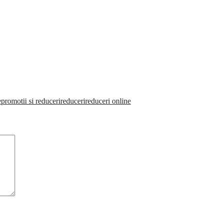
e
promotii si reduceri
reduceri
reduceri online