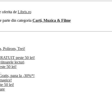
e oferita de
Libris.ro
e parte din categoria
Carti, Muzica & Filme
, Polirom, Trei!
RATUIT peste 50 lei!
itoarele lecturi
te 50 lei!
!
atis, pana la -30%*!
magice!
e 50 lei!
are