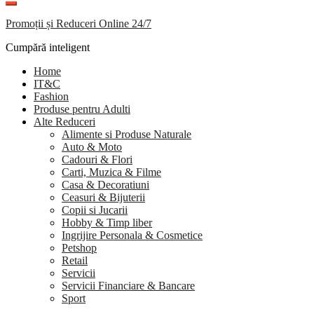
Promoții și Reduceri Online 24/7
Cumpără inteligent
Home
IT&C
Fashion
Produse pentru Adulti
Alte Reduceri
Alimente si Produse Naturale
Auto & Moto
Cadouri & Flori
Carti, Muzica & Filme
Casa & Decoratiuni
Ceasuri & Bijuterii
Copii si Jucarii
Hobby & Timp liber
Ingrijire Personala & Cosmetice
Petshop
Retail
Servicii
Servicii Financiare & Bancare
Sport