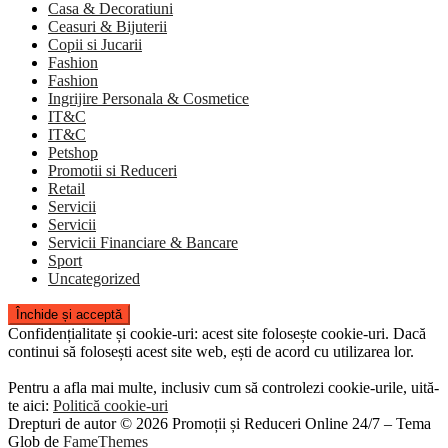
Casa & Decoratiuni
Ceasuri & Bijuterii
Copii si Jucarii
Fashion
Fashion
Ingrijire Personala & Cosmetice
IT&C
IT&C
Petshop
Promotii si Reduceri
Retail
Servicii
Servicii
Servicii Financiare & Bancare
Sport
Uncategorized
Confidențialitate și cookie-uri: acest site folosește cookie-uri. Dacă
continui să folosești acest site web, ești de acord cu utilizarea lor.
Pentru a afla mai multe, inclusiv cum să controlezi cookie-urile, uită-
te aici:
Politică cookie-uri
Drepturi de autor © 2026 Promoții și Reduceri Online 24/7
–
Tema
Glob de
FameThemes