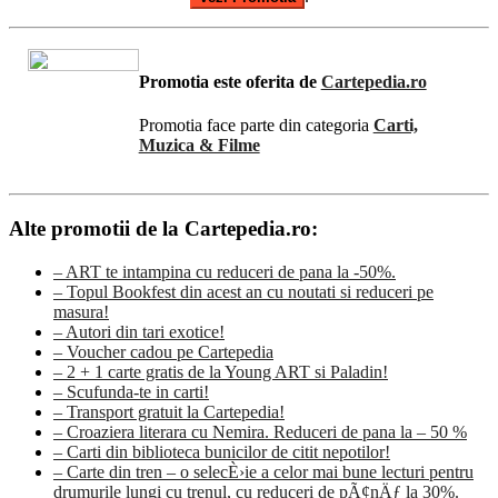
Promotia este oferita de
Cartepedia.ro
Promotia face parte din categoria
Carti,
Muzica & Filme
Alte promotii de la Cartepedia.ro:
– ART te intampina cu reduceri de pana la -50%.
– Topul Bookfest din acest an cu noutati si reduceri pe
masura!
– Autori din tari exotice!
– Voucher cadou pe Cartepedia
– 2 + 1 carte gratis de la Young ART si Paladin!
– Scufunda-te in carti!
– Transport gratuit la Cartepedia!
– Croaziera literara cu Nemira. Reduceri de pana la – 50 %
– Carti din biblioteca bunicilor de citit nepotilor!
– Carte din tren – o selecÈ›ie a celor mai bune lecturi pentru
drumurile lungi cu trenul, cu reduceri de pÃ¢nÄƒ la 30%.