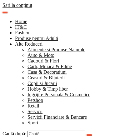
Sari la conținut
Home
IT&C
Fashion
Produse pentru Adulti
Alte Reduceri
Alimente si Produse Naturale
Auto & Moto
Cadouri & Flori
Carti, Muzica & Filme
Casa & Decoratiuni
Ceasuri & Bijuterii
Copii si Jucarii
Hobby & Timp liber
Ingrijire Personala & Cosmetice
Petshop
Retail
Servicii
Servicii Financiare & Bancare
Sport
Caută după: