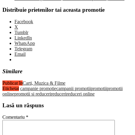
Distribuie prietenilor tai aceasta promotie
Facebook
X
Tumblr
LinkedIn
WhatsApp
Telegram
Email
Similare
Publicat în
Carti, Muzica & Filme
Etichetat
campanie promotie
campanii promotii
promotii
promotii
online
promotii si reduceri
reduceri
reduceri online
Lasă un răspuns
Comentariu
*