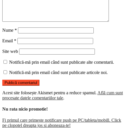
Nume
*
Email
*
Site web
Notifică-mă prin email când sunt publicate alte comentarii.
Notifică-mă prin email când sunt publicate articole noi.
Acest site folosește Akismet pentru a reduce spamul.
Află cum sunt
procesate datele comentariilor tale
.
Nu rata nicio promotie!
Fi primul care primeste notificare push pe PC/tableta/mobill. Click
pe clopotel dreapta jos si aboneaza-te!