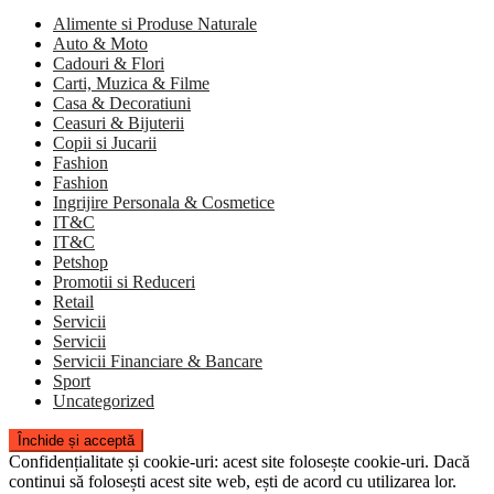
Alimente si Produse Naturale
Auto & Moto
Cadouri & Flori
Carti, Muzica & Filme
Casa & Decoratiuni
Ceasuri & Bijuterii
Copii si Jucarii
Fashion
Fashion
Ingrijire Personala & Cosmetice
IT&C
IT&C
Petshop
Promotii si Reduceri
Retail
Servicii
Servicii
Servicii Financiare & Bancare
Sport
Uncategorized
Confidențialitate și cookie-uri: acest site folosește cookie-uri. Dacă
continui să folosești acest site web, ești de acord cu utilizarea lor.