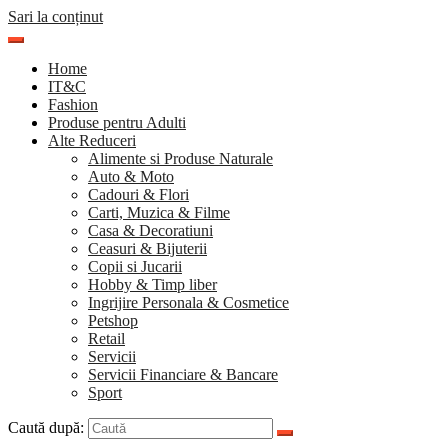
Sari la conținut
Home
IT&C
Fashion
Produse pentru Adulti
Alte Reduceri
Alimente si Produse Naturale
Auto & Moto
Cadouri & Flori
Carti, Muzica & Filme
Casa & Decoratiuni
Ceasuri & Bijuterii
Copii si Jucarii
Hobby & Timp liber
Ingrijire Personala & Cosmetice
Petshop
Retail
Servicii
Servicii Financiare & Bancare
Sport
Caută după: