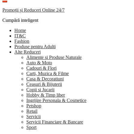
Promoții și Reduceri Online 24/7
Cumpără inteligent
Home
IT&C
Fashion
Produse pentru Adulti
Alte Reduceri
Alimente si Produse Naturale
Auto & Moto
Cadouri & Flori
Carti, Muzica & Filme
Casa & Decoratiuni
Ceasuri & Bijuterii
Copii si Jucarii
Hobby & Timp liber
Ingrijire Personala & Cosmetice
Petshop
Retail
Servicii
Servicii Financiare & Bancare
Sport