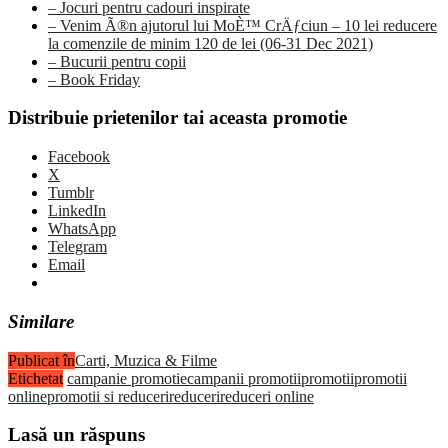
– Jocuri pentru cadouri inspirate
– Venim Ã®n ajutorul lui MoÈ™ CrÄƒciun – 10 lei reducere
la comenzile de minim 120 de lei (06-31 Dec 2021)
– Bucurii pentru copii
– Book Friday
Distribuie prietenilor tai aceasta promotie
Facebook
X
Tumblr
LinkedIn
WhatsApp
Telegram
Email
Similare
Publicat în
Carti, Muzica & Filme
Etichetat
campanie promotie
campanii promotii
promotii
promotii
online
promotii si reduceri
reduceri
reduceri online
Lasă un răspuns