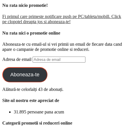
Nu rata nicio promotie!
Fi primul care primeste notificare push pe PC/tableta/mobill. Click
pe clopotel dreapta jos si aboneaza-te!
Nu rata nici o promotie online
Aboneaza-te cu email-ul si vei primii un email de fiecare data cand
apare o campanie de promotie online si reduceri.
Adresa de email
Aboneaza-te
Alătură-te celorlalți 43 de abonați.
Site-ul nostru este apreciat de
31.895 persoane pana acum
Categorii promotii si reduceri online