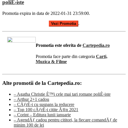
poliÈ›iste
Promotia expira in data de 2022-01-31 23:59:00.
.
Vezi Promotia
Promotia este oferita de
Cartepedia.ro
Promotia face parte din categoria
Carti,
Muzica & Filme
Alte promotii de la Cartepedia.ro:
– Agatha Christie È™i cele mai tari romane poliÈ›iste
– Arthur 2+1 cadou
– CÄƒrÈ›i cu suspans la reducere
– Top 100 cÄƒrÈ›i citite Ã®n 2021
– Corint – Editura lunii ianuarie
– AgendÄƒ cadou pentru cititori, la fiecare comandÄƒ de
minim 100 de lei